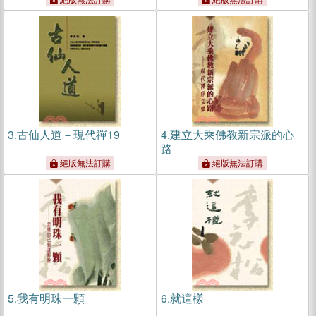
3.
古仙人道－現代禪19
4.
建立大乘佛教新宗派的心
路
絕版無法訂購
絕版無法訂購
5.
我有明珠一顆
6.
就這樣