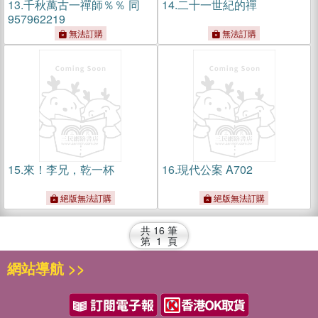
13.
千秋萬古一禪師％％ 同
14.
二十一世紀的禪
957962219
無法訂購
無法訂購
15.
來！李兄，乾一杯
16.
現代公案 A702
絕版無法訂購
絕版無法訂購
共
16
筆
第
1
頁
網站導航 >>