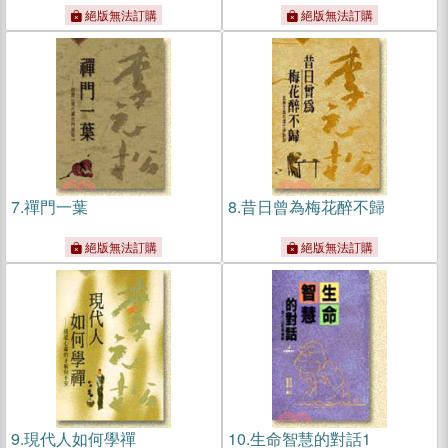
絕版無法訂購
絕版無法訂購
7.
禪門一葉
8.
昔日曾為梅花醉不歸
絕版無法訂購
絕版無法訂購
9.
現代人如何學禪
10.
生命智慧的對話1