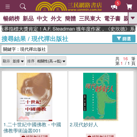
5
暢銷榜
新品
中文
外文
簡體
三民東大
電子書
親子
GO
指標大獎肯定！A.F. Steadman 獲年度作家，《史坎德》系
搜尋結果
/
現代禪出版社
、
熱搜：
東野圭吾
高希均教授回憶錄
篩選
、
、
、
The Odyssey
父親節
如果歷
關鍵字：現代禪出版社
、
、
史是一群喵
暑期推薦
國際布克
、
、
獎 臺灣漫遊錄
方念華
台灣的李
共
16
筆
顯示
排序
、
、
登輝時代
數學女孩：黎曼猜想
第
1
/ 1
頁
偉大的迷走神經
1.
二十世紀中國佛教－中國
2.
現代妙好人
佛教學術論叢001
絕版無法訂購
絕版無法訂購