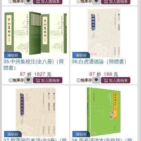
無庫存
無庫存
滿額折
滿額折
35.
中州集校注(全八冊)（簡
36.
白虎通德論（簡體書）
體書）
87
1827
87
188
無庫存
無庫存
滿額折
滿額折
37.
禦選明臣奏議(全2冊)（簡
38.
周易誦讀本(升級版)（簡