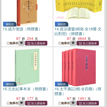
滿額折
滿額折
13.
成方便讀（簡體書）
14.
資治通鑒(精裝‧全18冊‧文
白對照)（簡體書）
87
204
87
4844
無庫存
無庫存
滿額折
滿額折
15.
元史紀事本末（簡體書）
16.
太平廣記(精‧全四冊)（簡
體書）
87
177
87
1451
無庫存
無庫存