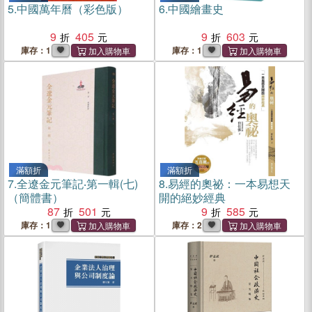
5.
中國萬年曆（彩色版）
6.
中國繪畫史
9
405
9
603
庫存：1
庫存：1
滿額折
滿額折
7.
全遼金元筆記‧第一輯(七)
8.
易經的奧祕：一本易想天
（簡體書）
開的絕妙經典
87
501
9
585
庫存：1
庫存：2