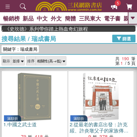
5
暢銷榜
新品
中文
外文
簡體
三民東大
電子書
親子
GO
，《史坎德》系列帶你踏上熱血奇幻旅程
搜尋結果
/
瑞成書局
、
熱搜：
東野圭吾
高希均教授回憶錄
篩選
、
、
、
The Odyssey
父親節
如果歷
關鍵字：瑞成書局
、
、
史是一群喵
暑期推薦
國際布克
、
、
獎 臺灣漫遊錄
方念華
台灣的李
共
190
筆
顯示
排序
、
、
登輝時代
數學女孩：黎曼猜想
第
1
/ 5
頁
偉大的迷走神經
滿額折
滿額折
1.
中國之武士道
2.
從最老的書店出發：許克
綏、許炎墩父子的家族傳承
79
418
與延續
9
378