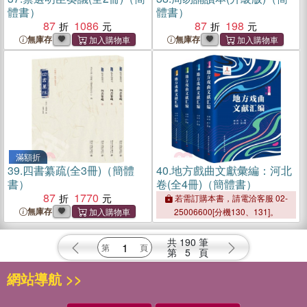
體書）
體書）
87
1086
87
198
無庫存
無庫存
滿額折
39.
四書纂疏(全3冊)（簡體
40.
地方戲曲文獻彙編：河北
書）
卷(全4冊)（簡體書）
87
1770
若需訂購本書，請電洽客服 02-
無庫存
25006600[分機130、131]。
共
190
筆
第
5
頁
網站導航 >>