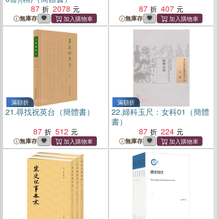
87
2078
87
407
無庫存
無庫存
滿額折
滿額折
21.
尋找祝英台（簡體書）
22.
婦科玉尺：女科01（簡體
書）
87
512
87
224
無庫存
無庫存