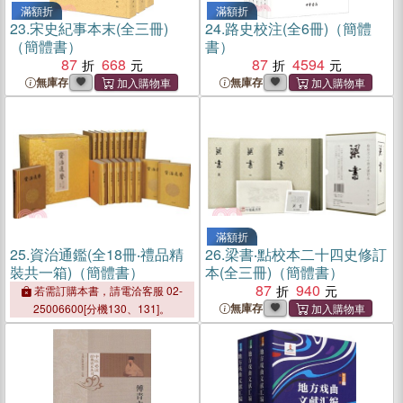
滿額折
滿額折
23.
宋史紀事本末(全三冊)
24.
路史校注(全6冊)（簡體
（簡體書）
書）
87
668
87
4594
無庫存
無庫存
滿額折
25.
資治通鑑(全18冊‧禮品精
26.
梁書‧點校本二十四史修訂
裝共一箱)（簡體書）
本(全三冊)（簡體書）
87
940
若需訂購本書，請電洽客服 02-
無庫存
25006600[分機130、131]。