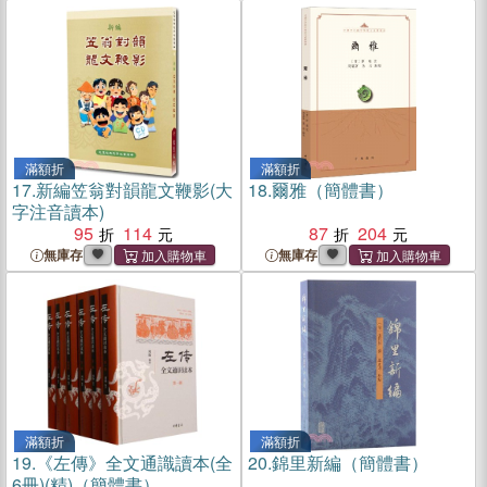
滿額折
滿額折
17.
新編笠翁對韻龍文鞭影(大
18.
爾雅（簡體書）
字注音讀本)
95
114
87
204
無庫存
無庫存
滿額折
滿額折
19.
《左傳》全文通識讀本(全
20.
錦里新編（簡體書）
6冊)(精)（簡體書）