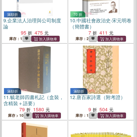
滿額折
70 折
9.
企業法人治理與公司制度
10.
中國社會政治史‧宋元明卷
論
（簡體書）
95
475
7
411
庫存：1
庫存：2
滿額折
滿額折
11.
毓老師四書札記（盒裝，
12.
唐百家詩選（附考證）
含精裝＋語要）
79
1580
9
504
庫存 > 10
庫存：1