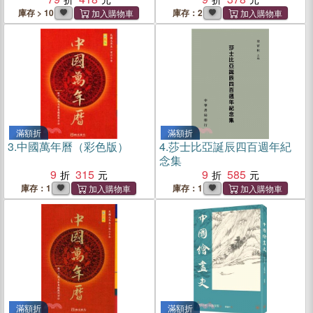
庫存 > 10
庫存：2
滿額折
滿額折
3.
中國萬年曆（彩色版）
4.
莎士比亞誕辰四百週年紀
念集
9
315
9
585
庫存：1
庫存：1
滿額折
滿額折