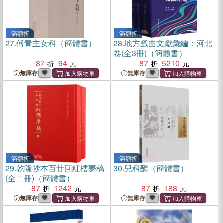
滿額折
滿額折
27.
傅青主女科（簡體書）
28.
地方戲曲文獻彙編：河北
卷(全3冊)（簡體書）
87
94
87
5210
無庫存
無庫存
滿額折
滿額折
29.
乾隆抄本百廿回紅樓夢稿
30.
兒科醒（簡體書）
(全二冊)（簡體書）
87
1242
87
188
無庫存
無庫存