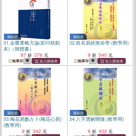
滿額折
滿額折
31.
金匱要略方論(影印校勘
32.
姓名易經推命學 (教學用)
本)（簡體書）
87
376
9
540
無庫存
無庫存
滿額折
滿額折
33.
梅花易數占卜(梅花心易)
34.
八字透解闡微 (教學用)
(教學用)
9
342
9
432