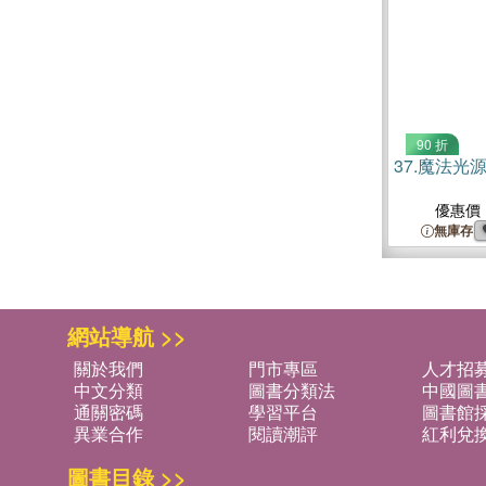
90 折
37.
魔法光源
優惠價
無庫存
網站導航 >>
關於我們
門市專區
人才招
中文分類
圖書分類法
中國圖
通關密碼
學習平台
圖書館採
異業合作
閱讀潮評
紅利兌
圖書目錄 >>