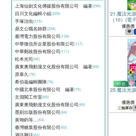
上海仙劍文化傳媒股份有限公司 編著
(296)
目川文化編輯小組
21.
魔法光
(229)
（10）(電子
手塚治虫
(215)
優惠價
鼎文公職名師群
(204)
臺灣電力股份有限公司
(139)
中華徵信所企業股份有限公司
(117)
中華郵政股份有限公司
(111)
松本光司
(95)
廣東奧飛動漫文化股份有限公司 編著
(93)
原泰久
(76)
希伯崙編輯團隊
(76)
90 折
中國北車股份有限公司 編著
25.
魔法光源
(75)
文淵閣工作室
(69)
優惠價
廣東奧飛動漫文化股份有限公司
(66)
無庫存
墨刻出版股份有限公司
(64)
黃翊鈞等…
(64)
臺灣糖業股份有限公司
(63)
酒訊雜誌
(63)