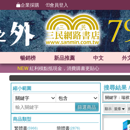
企業採購
會員登入
暢銷榜
新品
推薦
中文
外
NEW
紅利積點抵現金，消費購書更貼心
搜尋結果
縮小範圍
關鍵字：瑞祺
篩選商品
顯示
商品類型
繁體書
簡體書
(5966)
(2876)