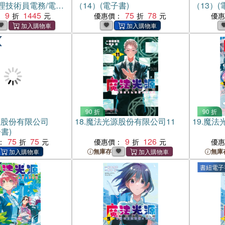
理技術員電務/電力
（14）(電子書)
（13）(
（共三冊）
9
1445
75
78
：
優惠價：
優
90 折
90 折
源股份有限公司
18.
魔法光源股份有限公司11
19.
魔法
書)
75
75
9
126
：
優惠價：
優
無庫存
無庫
書紐電子