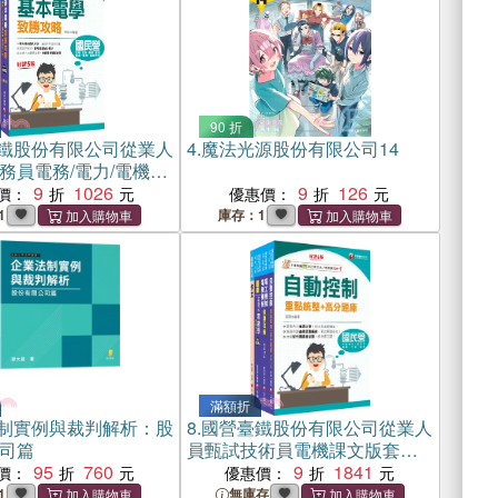
90 折
鐵股份有限公司從業人
4.
魔法光源股份有限公司14
務員電務/電力/電機課
（共二冊）
9
1026
9
126
價：
優惠價：
1
庫存：1
滿額折
制實例與裁判解析：股
8.
國營臺鐵股份有限公司從業人
司篇
員甄試技術員電機課文版套書
95
760
（共四冊）
9
1841
價：
優惠價：
1
無庫存