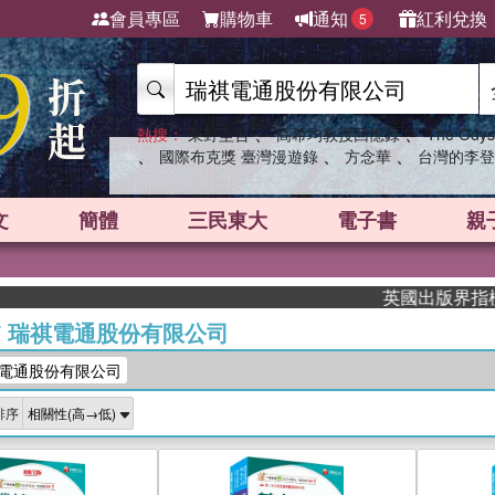
會員專區
購物車
通知
紅利兌換
5
、
、
熱搜：
東野圭吾
高希均教授回憶錄
The Odys
、
、
、
國際布克獎 臺灣漫遊錄
方念華
台灣的李登
文
簡體
三民東大
電子書
親
英國出版界指標大獎肯定！A
/
瑞祺電通股份有限公司
電通股份有限公司
排序