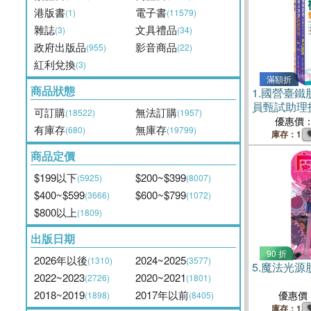
港版書
電子書
(1)
(11579)
雜誌
文具禮品
(3)
(34)
政府出版品
影音商品
(955)
(22)
紅利兌換
(3)
滿額折
商品狀態
1.
國營臺鐵
員甄試助理
可訂購
無法訂購
(18522)
(1957)
套書（共三
優惠價
有庫存
無庫存
(680)
(19799)
庫存：1
商品定價
$199以下
$200~$399
(5925)
(8007)
$400~$599
$600~$799
(3666)
(1072)
$800以上
(1809)
出版日期
90 折
2026年以後
2024~2025
(1310)
(3577)
5.
魔法光源
2022~2023
2020~2021
(2726)
(1801)
2018~2019
2017年以前
優惠價
(1898)
(8405)
庫存：1