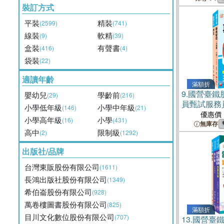
裝訂方式
平裝
精裝
(2599)
(741)
線裝
軟精
(9)
(39)
盒裝
有聲書
(416)
(4)
袋裝
(22)
適讀年齡
滿額折
9.
國營臺鐵
嬰幼兒
學齡前
(29)
(216)
員甄試服務
小學低年級
小學中年級
(146)
(21)
套書（共二
優惠價
小學高年級
小學
(16)
(431)
無庫存
高中
限制級
(2)
(1292)
出版社/品牌
台灣東販股份有限公司
(1611)
長鴻出版社股份有限公司
(1349)
希伯崙股份有限公司
(928)
萬卷樓圖書股份有限公司
(825)
滿額折
目川文化數位股份有限公司
(707)
13.
國營臺