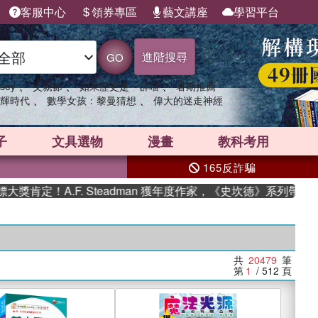
客服中心
領券專區
藝文講座
學習平台
進階搜尋
GO
、
、
、
sey
父親節
如果歷史是一群喵
暑期推薦
、
、
輝時代
數學女孩：黎曼猜想
偉大的迷走神經
子
文具選物
漫畫
教科考用
165反詐騙
.F. Steadman 獲年度作家，《史坎德》系列帶你踏上熱血奇
共
20479
筆
第
1
/ 512
頁