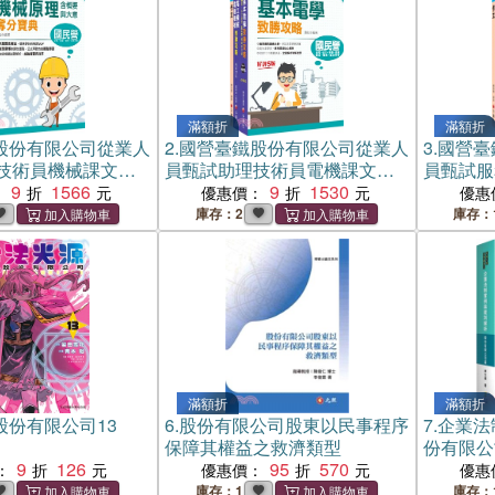
滿額折
滿額折
股份有限公司從業人
2.
國營臺鐵股份有限公司從業人
3.
國營臺
技術員機械課文版
員甄試助理技術員電機課文版
員甄試服
冊）
9
1566
套書（三冊）
9
1530
文版套書
：
優惠價：
優惠
庫存：2
庫存：
滿額折
滿額折
股份有限公司13
6.
股份有限公司股東以民事程序
7.
企業法
保障其權益之救濟類型
份有限公
9
126
95
570
：
優惠價：
優惠
庫存：1
庫存：