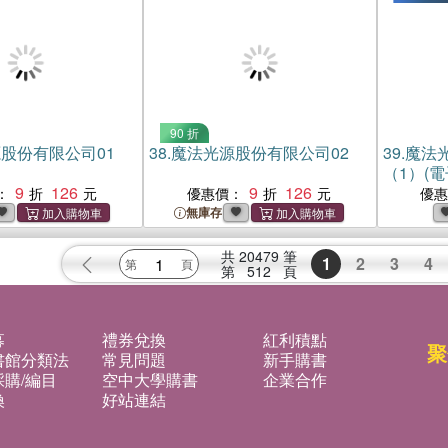
90 折
股份有限公司01
38.
魔法光源股份有限公司02
39.
魔法
（1）(電
9
126
9
126
：
優惠價：
優
無庫存
共
20479
筆
1
2
3
4
第
512
頁
募
禮券兌換
紅利積點
聚
書館分類法
常見問題
新手購書
購/編目
空中大學購書
企業合作
換
好站連結