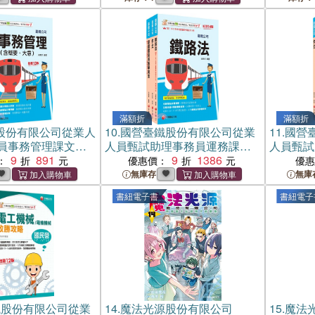
滿額折
滿額折
股份有限公司從業人
10.
國營臺鐵股份有限公司從業
11.
國營
員事務管理課文版
人員甄試助理事務員運務課文
人員甄試
冊）
9
891
版套書（共三冊）
9
1386
書（共二
：
優惠價：
優
無庫存
無庫
書紐電子書
書紐電子
鐵股份有限公司從業
14.
魔法光源股份有限公司
15.
魔法