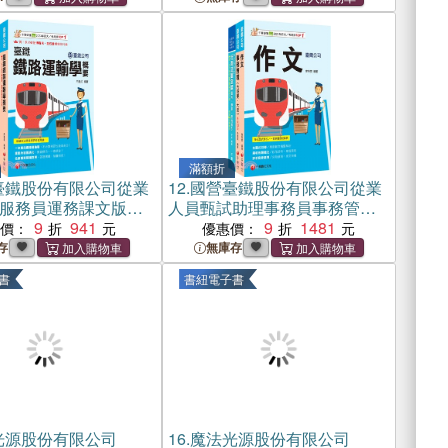
滿額折
臺鐵股份有限公司從業
12.
國營臺鐵股份有限公司從業
服務員運務課文版套
人員甄試助理事務員事務管理
冊）
9
941
課文版套書（共三冊）
9
1481
惠價：
優惠價：
存
無庫存
書
書紐電子書
光源股份有限公司
16.
魔法光源股份有限公司