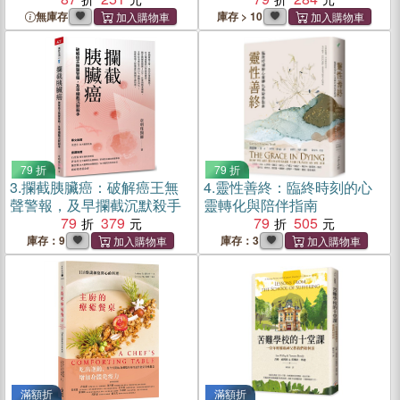
無庫存
庫存 > 10
79 折
79 折
3.
攔截胰臟癌：破解癌王無
4.
靈性善終：臨終時刻的心
聲警報，及早攔截沉默殺手
靈轉化與陪伴指南
79
379
79
505
庫存：9
庫存：3
滿額折
滿額折