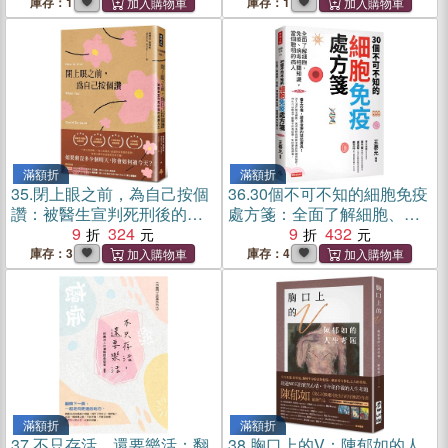
庫存：1
庫存：1
滿額折
滿額折
35.
閉上眼之前，為自己按個
36.
30個不可不知的細胞免疫
讚：被醫生宣判死刑後的美
處方箋：全面了解細胞、免
麗人生
9
324
疫、病毒相關知識，當個聰
9
432
明的病人
庫存：3
庫存：4
滿額折
滿額折
37.
不只存活，還要樂活：翻
38.
胸口上的V：陳郁如的人