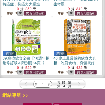
轉癌症，抗癌力大躍進
生考題
9
252
9
342
庫存：3
庫存：2
滿額折
滿額折
39.
癌症飲食全書【16週年暢
40.
史上最震撼的飲食大真
銷修訂版＆附別冊64頁《全
相：吃對食物，身體就好！
面啟動抗癌自癒力》】
9
522
橫跨5大洲、歷20年研究的最
9
432
佳實證
庫存：2
庫存：1
共
151
筆
第
4
頁
網站導航 >>