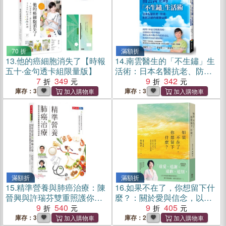
70 折
滿額折
13.
他的癌細胞消失了【時報
14.
南雲醫生的「不生鏽」生
五十‧金句透卡組限量版】
活術：日本名醫抗老、防
7
349
癌、年輕20歲的健康祕密
9
342
【逆齡實證長銷版】
庫存：3
庫存：3
滿額折
滿額折
15.
精準營養與肺癌治療：陳
16.
如果不在了，你想留下什
晉興與許瑞芬雙重照護你的
麼？：關於愛與信念，以及
肺健康
9
540
給至愛之人最無價的生命禮
9
405
物
庫存：3
庫存：2