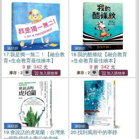
滿額折
滿額折
17.
我是獨一無二！【融合教
18.
我的酷條紋【融合教育
育+生命教育最佳繪本】
+生命教育最佳繪本】
9
342
9
342
庫存：2
庫存：2
滿額折
滿額折
19.
會說話的虎尾蘭：台灣第
20.
找到風雨中的寧靜
一個取得碩士學位的肯納自