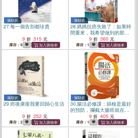
滿額折
滿額折
27.
每一個告別都珍貴
28.
媽媽抗癌失敗了：如果時
間重來，我希望做到的那些
9
315
事
9
360
庫存：9
庫存：1
滿額折
滿額折
29.
癌後康復我要回歸心生活
30.
腸活必修課：篩檢是最好
的預防，攔截大腸癌就在一
9
252
念之間
9
405
庫存：2
庫存：1