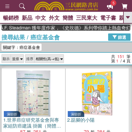
5
暢銷榜
新品
中文
外文
簡體
三民東大
電子書
親子
GO
teadman 獲年度作家，《史坎德》系列帶你踏上熱血奇幻旅程
搜尋結果
/
癌症基金會
、
熱搜：
東野圭吾
高希均教授回憶錄
篩選
、
、
、
The Odyssey
父親節
如果歷
關鍵字：癌症基金會
、
、
史是一群喵
暑期推薦
國際布克
、
、
獎 臺灣漫遊錄
方念華
台灣的李
共
151
筆
顯示
排序
、
、
登輝時代
數學女孩：黎曼猜想
第
1
/ 4
頁
偉大的迷走神經
滿額折
滿額折
1.
世界癌症研究基金會與專
2.
踮腳的小陽
家組防癌建議 掛圖（簡體
書）
87
251
79
284