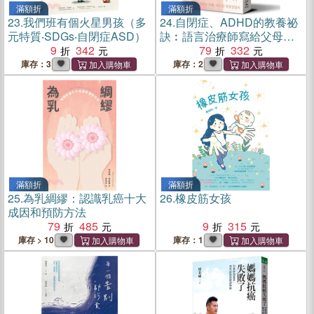
滿額折
滿額折
23.
我們班有個火星男孩（多
24.
自閉症、ADHD的教養祕
元特質‧SDGs‧自閉症ASD）
訣︰語言治療師寫給父母的
9
342
治療指南
79
332
庫存：3
庫存：2
滿額折
滿額折
25.
為乳綢繆：認識乳癌十大
26.
橡皮筋女孩
成因和預防方法
79
485
9
315
庫存 > 10
庫存：1