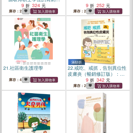
閉症者
9
324
9
252
庫存：2
庫存：2
滿額折
21.
社區衛生護理學
22.
戒吃、戒抓，告別異位性
皮膚炎（暢銷修訂版）：台
大過敏免疫風濕科權威醫師
9
342
庫存：4
生活、飲食止癢觀念、經驗
庫存：2
分享