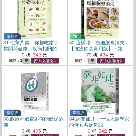
滿額折
79 折
31.
七葷八素，你都吃錯了：
32.
這樣吃，癌細胞會消失！
揭開與健康、疾病相關的飲
【抗癌飲食實用版】：第一
食祕辛
9
342
本全方位抗癌食譜，從日常
79
434
管理餐到對症治療餐的健康
庫存：3
庫存：1
飲食法！
滿額折
滿額折
33.
政府不敢告訴你的健保危
34.
病非如此：一位人類學家
機
的母女共病絮語
9
405
9
342