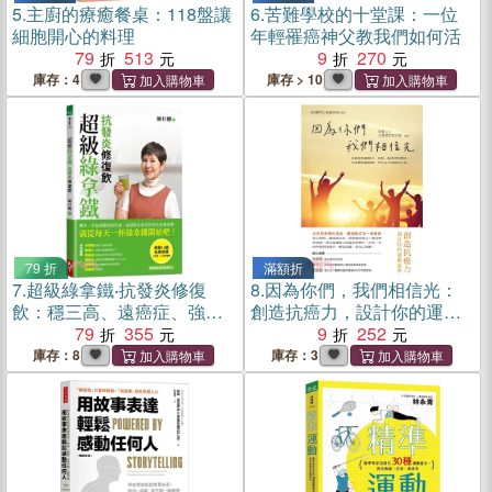
5.
主廚的療癒餐桌：118盤讓
6.
苦難學校的十堂課：一位
細胞開心的料理
年輕罹癌神父教我們如何活
79
513
9
270
庫存：4
庫存 > 10
79 折
滿額折
7.
超級綠拿鐵‧抗發炎修復
8.
因為你們，我們相信光：
飲：穩三高、遠癌症、強代
創造抗癌力，設計你的運動
謝，修復慢性病體質的每日
79
355
菜單
9
252
第一杯！
庫存：8
庫存：3