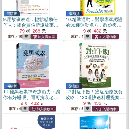
滿額折
滿額折
9.
用故事表達，輕鬆感動任
10.
精準運動：醫學專家認證
何人：學會賈伯斯說故事技
的30種運動處方，教你復
術，粉絲、部屬、客戶都一
79
268
能、抗衰、健康老
9
432
路跟隨（暢銷新版）
庫存 > 10
庫存：4
滿額折
滿額折
11.
褪黑激素神奇療癒力：讓
12.
對症下飯！癌症治療飲食
你有好睡眠、還可抗衰老、
攻略：130道快速料理提案，
增強免疫力，降低癌症、糖
9
432
用營養打氣，讓治療更有
9
432
尿病、心臟病、失智等疾病
力！
庫存：4
庫存：5
風險