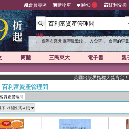
會員專區
購物車
通知
紅利兌換
5
、
、
熱搜：
東野圭吾
高希均教授回憶錄
The Odys
、
、
、
國際布克獎 臺灣漫遊錄
方念華
台灣的李登
文
簡體
三民東大
電子書
親
英國出版界指標大獎肯定！A.F. S
/
百利富資產管理問
富資產管理問
排序