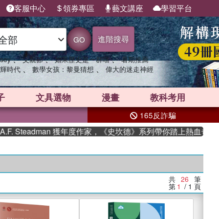
客服中心
領券專區
藝文講座
學習平台
進階搜尋
GO
、
、
、
sey
父親節
如果歷史是一群喵
暑期推薦
、
、
輝時代
數學女孩：黎曼猜想
偉大的迷走神經
子
文具選物
漫畫
教科考用
165反詐騙
teadman 獲年度作家，《史坎德》系列帶你踏上熱血奇幻旅程
共
26
筆
第
1
/ 1
頁