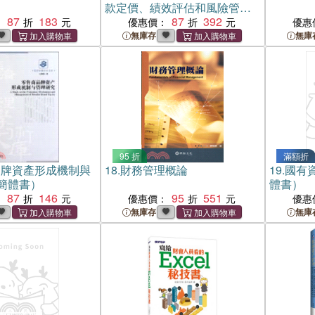
款定價、績效評估和風險管理
87
183
（簡體書）
87
392
：
優惠價：
優惠
無庫存
無庫
95 折
滿額折
品牌資產形成機制與
18.
財務管理概論
19.
國有資
簡體書）
體書）
87
146
95
551
：
優惠價：
優惠
無庫存
無庫