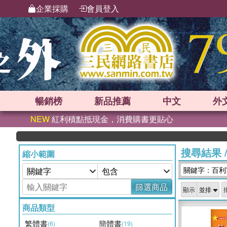
企業採購
會員登入
暢銷榜
新品
推薦
中文
外
NEW
紅利積點抵現金，消費購書更貼心
搜尋結果
縮小範圍
關鍵字：百利
篩選商品
顯示
商品類型
繁體書
簡體書
(6)
(19)