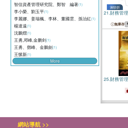
智信資產管理研究院、鄭智 編著
(1)
滿額折
李小榮、劉玉平
(1)
21.
財務管
李麗娜、姜瑞楓、李林、董國雲、孫治紅
(1)
無庫存
楊達遠
(1)
沈鵬熠
(1)
王勇,邓峰,金鹏剑
(1)
王勇、鄧峰、金鵬劍
(1)
王愫新
(1)
More
25.
財務管
網站導航 >>