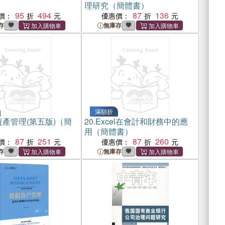
理研究（簡體書）
95
494
87
136
價：
優惠價：
存
無庫存
滿額折
產管理(第五版)（簡
20.
Excel在會計和財務中的應
用（簡體書）
87
251
87
260
價：
優惠價：
存
無庫存