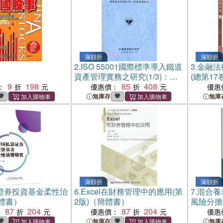
滿額折
滿額折
2.
ISO 55001國際標準導入鐵道
3.
金融法
資產管理實務之研究(1/3)：制
(總第17
9
198
度架構建立
85
408
：
優惠價：
優惠
無庫存
無庫
滿額折
滿額折
證券投資基金柔性治
6.
Excel在財務管理中的應用(第
7.
混合養
體書）
2版)（簡體書）
風險分擔
87
204
87
204
：
優惠價：
優惠
無庫存
無庫