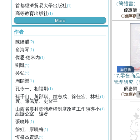
（簡體書）
首都經濟貿易大學出版社
(1)
優惠價
高等教育出版社
(1)
無庫存
More
作者
陳隆麒
(2)
俞海琴
(1)
傑恩‧德米內
(1)
劉凱
(1)
滿額折
吳弘
(1)
17.
零售商
周開樂
(1)
管理研究（
孔令一、相福剛
優惠價
(1)
無庫存
孫千山、黃邵琪、鍾志成、徐任宏、林杜
(1)
寰、陳佩棻、史習平
山西省農村集體產權制度改革工作領導小
(1)
組辦公室 編著
張曉峰
(1)
徐虹、康曉梅
(1)
恆盛杰資訊
(1)