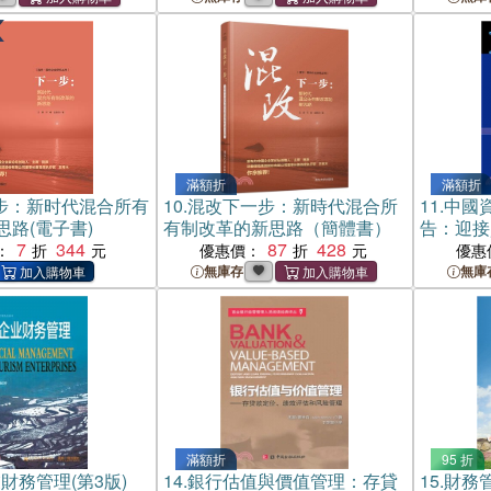
滿額折
滿額折
步：新时代混合所有
10.
混改下一步：新時代混合所
11.
中國
路(電子書)
有制改革的新思路（簡體書）
告：迎接
7
344
87
428
體書）
：
優惠價：
優惠
無庫存
無庫
滿額折
95 折
財務管理(第3版)
14.
銀行估值與價值管理：存貸
15.
財務