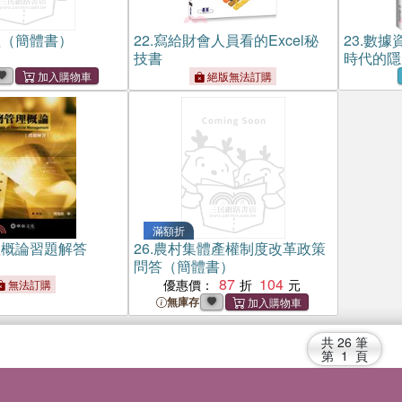
理（簡體書）
22.
寫給財會人員看的Excel秘
23.
數據
技書
時代的隱
絕版無法訂購
滿額折
理概論習題解答
26.
農村集體產權制度改革政策
問答（簡體書）
87
104
優惠價：
無法訂購
無庫存
共
26
筆
第
1
頁