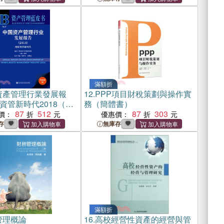
滿額折
資產管理行業發展報
12.
PPP項目財稅策劃與操作實
資管新時代2018（簡
務（簡體書）
87
512
87
303
價：
優惠價：
存
無庫存
滿額折
管理概論
16.
高校經營性資產的經營與管