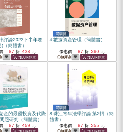
滿額折
律評論2023下半年卷
4.
數據資產管理（簡體書）
卷)（簡體書）
87
428
87
360
價：
優惠價：
存
無庫存
滿額折
老金的最優投資及代際
8.
珠江青年法學評論‧第2輯（簡
問題研究（簡體書）
體書）
87
459
87
355
價：
優惠價：
存
無庫存