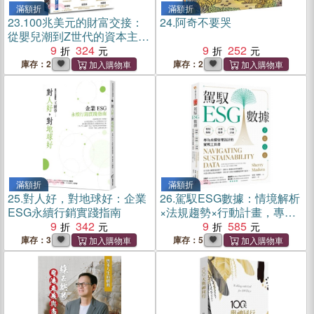
滿額折
滿額折
23.
100兆美元的財富交接：
24.
阿奇不要哭
從嬰兒潮到Z世代的資本主義
大變革
9
324
9
252
庫存：2
庫存：2
滿額折
滿額折
25.
對人好，對地球好：企業
26.
駕馭ESG數據：情境解析
ESG永續行銷實踐指南
×法規趨勢×行動計畫，專為
9
342
永續管理設計的實戰工具書
9
585
庫存：3
庫存：5