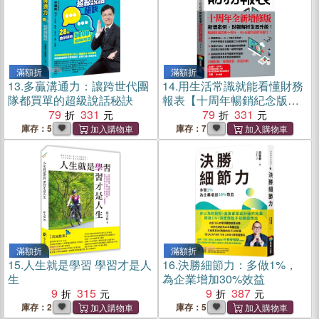
滿額折
滿額折
13.
多贏溝通力：讓跨世代團
14.
用生活常識就能看懂財務
隊都買單的超級說話秘訣
報表【十周年暢銷紀念版】
79
331
（首刷限量附贈「超級數字
79
331
力」筆記）
庫存：5
庫存：7
滿額折
滿額折
15.
人生就是學習 學習才是人
16.
決勝細節力：多做1%，
生
為企業增加30%效益
9
315
9
387
庫存：2
庫存：5