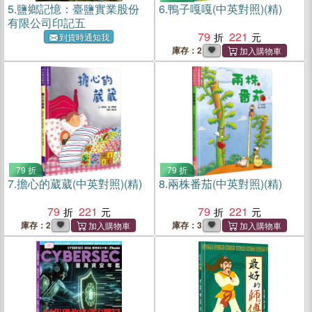
5.
鹽鄉記憶：臺鹽實業股份
6.
鴨子嘎嘎(中英對照)(精)
有限公司印記五
79
221
到貨時通知我
庫存：2
79 折
79 折
7.
擔心的葳葳(中英對照)(精)
8.
兩株番茄(中英對照)(精)
79
221
79
221
庫存：2
庫存：3