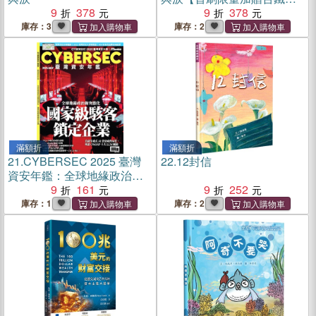
9
378
保安康紀念車票】
9
378
庫存：3
庫存：2
滿額折
滿額折
21.
CYBERSEC 2025 臺灣
22.
12封信
資安年鑑：全球地緣政治衝
突激化，國家級駭客鎖定企
9
161
9
252
業
庫存：1
庫存：2