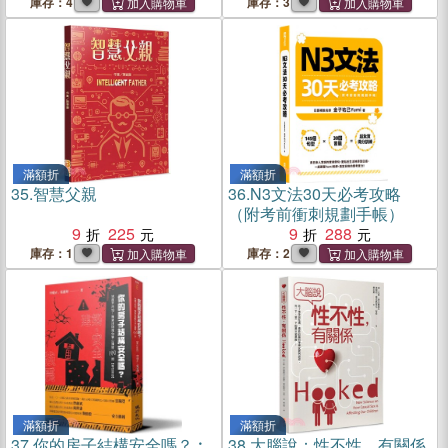
庫存：4
庫存：3
滿額折
滿額折
35.
智慧父親
36.
N3文法30天必考攻略
（附考前衝刺規劃手帳）
9
225
9
288
庫存：1
庫存：2
滿額折
滿額折
37.
你的房子結構安全嗎？︰
38.
大腦說：性不性，有關係