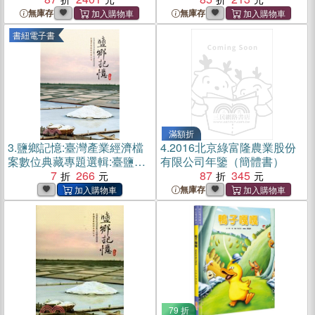
無庫存
無庫存
書紐電子書
滿額折
3.
鹽鄉記憶:臺灣產業經濟檔
4.
2016北京綠富隆農業股份
案數位典藏專題選輯:臺鹽實
有限公司年鑒（簡體書）
業股份有限公司-印記五(電子
7
266
87
345
書)
無庫存
79 折