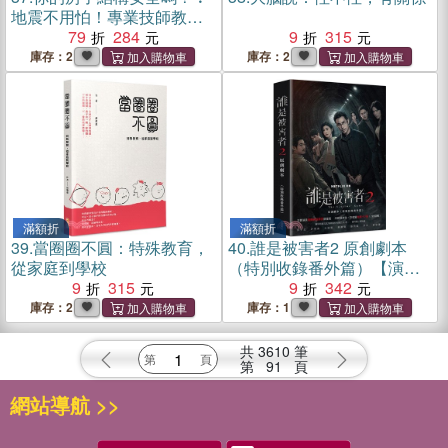
地震不用怕！專業技師教你
安心購屋100問（增訂新版）
79
284
9
315
庫存：2
庫存：2
滿額折
滿額折
39.
當圈圈不圓：特殊教育，
40.
誰是被害者2 原創劇本
從家庭到學校
（特別收錄番外篇）【演員
9
315
隨機親簽版】
9
342
庫存：2
庫存：1
共
3610
筆
第
91
頁
網站導航 >>