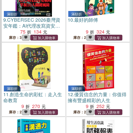
滿額折
滿額折
9.
CYBERSEC 2026臺灣資
10.
最好的師傅
安年鑑：AI代理改寫資安戰
局 掌握10大關鍵風險
75
134
9
324
庫存：3
庫存：2
滿額折
滿額折
11.
創造生命的彩虹：走入生
12.
優質信念的力量：你值得
命教育
擁有豐盛精彩的人生
9
270
9
252
庫存：2
庫存：2