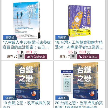
滿額折
滿額折
17.
幸齡人生80個樂活康養從
18.
台灣人工智慧實戰解方精
容百歲的生活提案：在日常
選50：AI專家學者x企業經理
生活中實踐快樂安老的祕
9
351
人的深度對話，剖析台灣在
95
599
訣！日本現象級暢銷書《80
地跨領域的AI解決方案
庫存：2
庫存：7
歳の壁》之具體實踐版，和
田秀樹醫師寫給所有人的百
歲人生指南
滿額折
滿額折
19.
台鐵之戀：改革成長的笑
20.
台鐵之戀：改革成長的笑
與淚
與淚【首刷限量加贈台鐵永