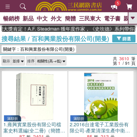
5
暢銷榜
新品
中文
外文
簡體
三民東大
電子書
親子
GO
定！A.F. Steadman 獲年度作家，《史坎德》系列帶你踏上
搜尋結果
/
百和興業股份有限公司(開曼)
、
熱搜：
東野圭吾
高希均教授回憶錄
篩選
、
、
、
The Odyssey
父親節
如果歷
關鍵字：百和興業股份有限公司(開曼)
、
、
史是一群喵
暑期推薦
國際布克
、
、
獎 臺灣漫遊錄
方念華
台灣的李
共
3610
筆
顯示
排序
、
、
登輝時代
數學女孩：黎曼猜想
第
1
/ 91
頁
偉大的迷走神經
滿額折
滿額折
1.
雍興實業股份有限公司檔
2.
2016台達電子工業股份有
案史料選編(全二冊)（簡體
限公司-產業清潔生產中衛體
書）
87
2401
系輔導成果專輯
85
213