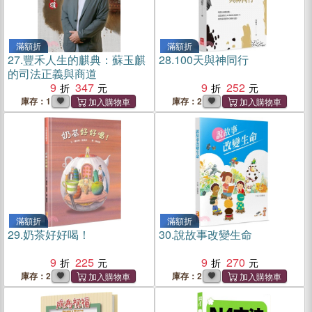
滿額折
滿額折
27.
豐禾人生的麒典：蘇玉麒
28.
100天與神同行
的司法正義與商道
9
347
9
252
庫存：1
庫存：2
滿額折
滿額折
29.
奶茶好好喝！
30.
說故事改變生命
9
225
9
270
庫存：2
庫存：2