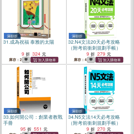
滿額折
滿額折
31.
成為祝福 泰雅的太陽
32.
N4文法20天必考攻略
（附考前衝刺規劃手帳）
9
324
9
279
庫存：2
庫存：4
滿額折
滿額折
33.
如何開公司：創業者教戰
34.
N5文法14天必考攻略
手冊
（附考前衝刺規劃手帳）
95
551
9
270