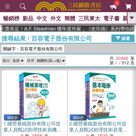
5
暢銷榜
新品
中文
外文
簡體
三民東大
電子書
親子
GO
！A.F. Steadman 獲年度作家，《史坎德》系列帶你踏上熱
搜尋結果
/
百容電子股份有限公司
、
、
熱搜：
東野圭吾
The Odyssey
篩選
、
、
父親節
如果歷史是一群喵
暑期
關鍵字：百容電子股份有限公司
、
、
推薦
國際布克獎 臺灣漫遊錄
方
、
、
念華
台灣的李登輝時代
數學女
共
20466
筆
顯示
排序
、
孩：黎曼猜想
偉大的迷走神經
第
1
/ 512
頁
滿額折
滿額折
1.
國營臺鐵股份有限公司從
2.
國營臺鐵股份有限公司從
業人員甄試助理技術員機械
業人員甄試助理技術員電機
課文版套書（共三冊）
9
1566
課文版套書（三冊）
9
1530