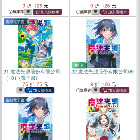
9
126
9
126
無庫存
無庫存
書紐電子書
90 折
21.
魔法光源股份有限公司
22.
魔法光源股份有限公司09
（10）(電子書)
75
75
9
126
無庫存
書紐電子書