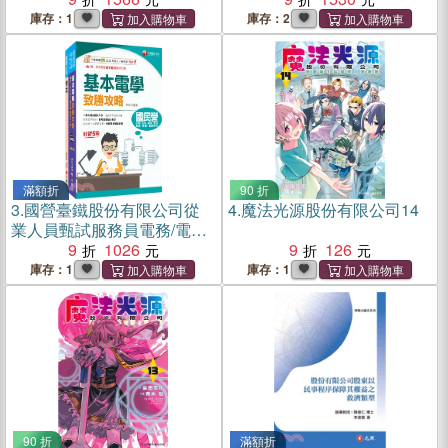
庫存：1
庫存：2
滿額折
90 折
3.
國營臺鐵股份有限公司從
4.
魔法光源股份有限公司14
業人員甄試服務員電務/電力/
電機課文版套書（共二冊）
9
1026
9
126
庫存：1
庫存：1
90 折
滿額折