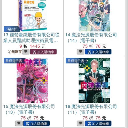
滿額折
13.
國營臺鐵股份有限公司從
14.
魔法光源股份有限公司
業人員甄試助理技術員電務/
（14）(電子書)
電力課文版套書（共三冊）
9
1445
75
78
無庫存
書紐電子書
書紐電子書
15.
魔法光源股份有限公司
16.
魔法光源股份有限公司
（13）(電子書)
（11）(電子書)
75
75
75
75