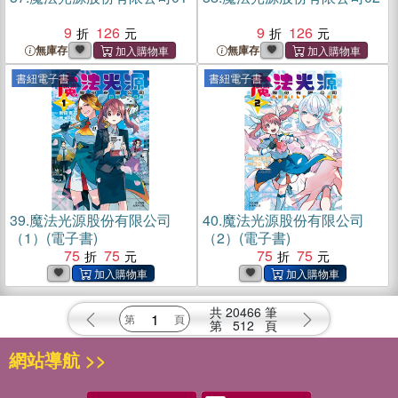
9
126
9
126
無庫存
無庫存
書紐電子書
書紐電子書
39.
魔法光源股份有限公司
40.
魔法光源股份有限公司
（1）(電子書)
（2）(電子書)
75
75
75
75
共
20466
筆
第
512
頁
網站導航 >>