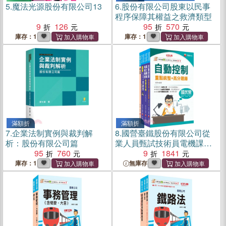
5.
魔法光源股份有限公司13
6.
股份有限公司股東以民事
程序保障其權益之救濟類型
9
126
95
570
庫存：1
庫存：1
滿額折
滿額折
7.
企業法制實例與裁判解
8.
國營臺鐵股份有限公司從
析：股份有限公司篇
業人員甄試技術員電機課文
95
760
版套書（共四冊）
9
1841
庫存：1
無庫存