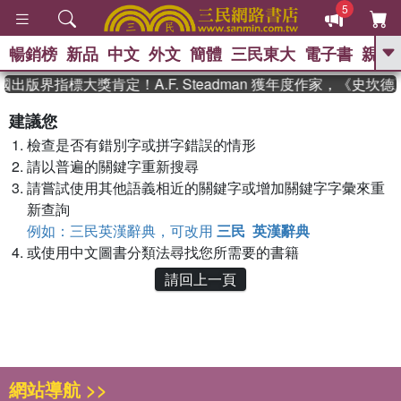
5
暢銷榜
新品
中文
外文
簡體
三民東大
電子書
親子
GO
國出版界指標大獎肯定！A.F. Steadman 獲年度作家，《史
、
熱搜：
東野圭吾
高希均教授回憶錄
建議您
、
、
、
The Odyssey
父親節
如果歷
檢查是否有錯別字或拼字錯誤的情形
、
、
史是一群喵
暑期推薦
國際布克
、
、
請以普遍的關鍵字重新搜尋
獎 臺灣漫遊錄
方念華
台灣的李
、
、
登輝時代
數學女孩：黎曼猜想
請嘗試使用其他語義相近的關鍵字或增加關鍵字字彙來重
偉大的迷走神經
新查詢
例如：三民英漢辭典，可改用
三民 英漢辭典
或使用中文圖書分類法尋找您所需要的書籍
請回上一頁
網站導航 >>