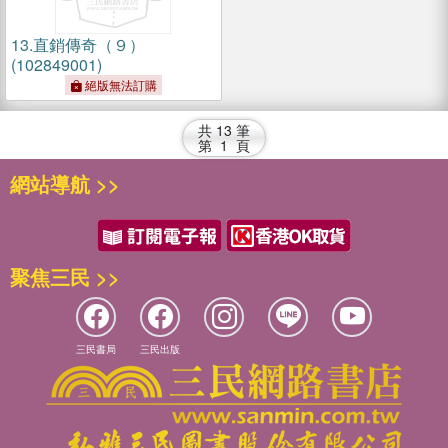
13.
直銷傳奇（９）
(102849001)
絕版無法訂購
共
13
筆
第
1
頁
網站導航 >>
聚焦三民 >>
三民書局
三民出版