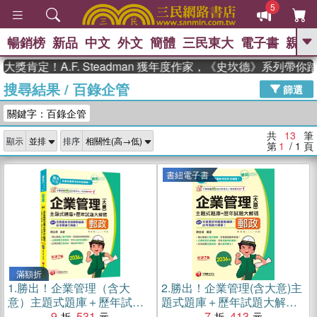
5
暢銷榜
新品
中文
外文
簡體
三民東大
電子書
親子
GO
獎肯定！A.F. Steadman 獲年度作家，《史坎德》系列帶你
搜尋結果
/
百錄企管
、
熱搜：
東野圭吾
高希均教授回憶錄
篩選
、
、
、
The Odyssey
父親節
如果歷
關鍵字：百錄企管
、
、
史是一群喵
暑期推薦
國際布克
、
、
獎 臺灣漫遊錄
方念華
台灣的李
共
13
筆
顯示
排序
、
、
登輝時代
數學女孩：黎曼猜想
第
1
/ 1
頁
偉大的迷走神經
書紐電子書
滿額折
1.
勝出！企業管理（含大
2.
勝出！企業管理(含大意)主
意）主題式題庫＋歷年試題
題式題庫＋歷年試題大解碼
大解碼
9
531
(電子書)
7
413