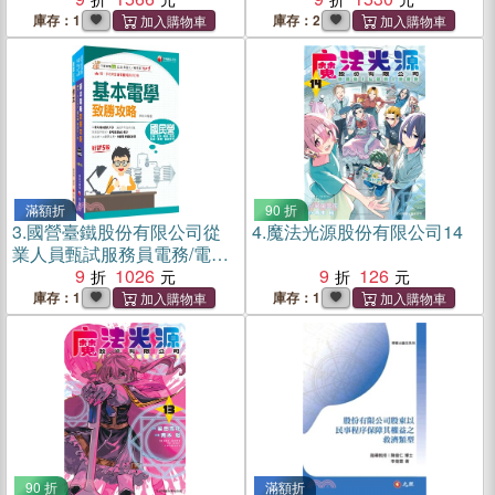
庫存：1
庫存：2
滿額折
90 折
3.
國營臺鐵股份有限公司從
4.
魔法光源股份有限公司14
業人員甄試服務員電務/電力/
電機課文版套書（共二冊）
9
1026
9
126
庫存：1
庫存：1
90 折
滿額折