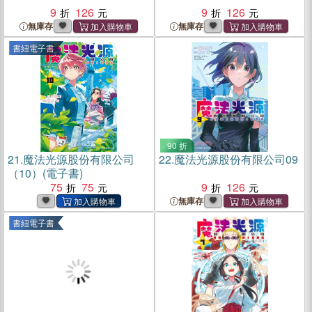
9
126
9
126
無庫存
無庫存
書紐電子書
90 折
21.
魔法光源股份有限公司
22.
魔法光源股份有限公司09
（10）(電子書)
75
75
9
126
無庫存
書紐電子書