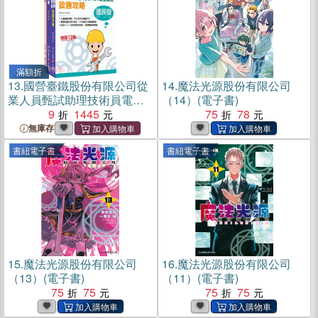
滿額折
13.
國營臺鐵股份有限公司從
14.
魔法光源股份有限公司
業人員甄試助理技術員電務/
（14）(電子書)
電力課文版套書（共三冊）
9
1445
75
78
無庫存
書紐電子書
書紐電子書
15.
魔法光源股份有限公司
16.
魔法光源股份有限公司
（13）(電子書)
（11）(電子書)
75
75
75
75