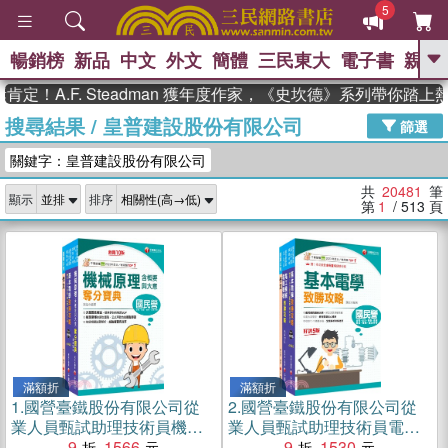
5
暢銷榜
新品
中文
外文
簡體
三民東大
電子書
親子
GO
.F. Steadman 獲年度作家，《史坎德》系列帶你踏上熱血奇
搜尋結果
/
皇普建設股份有限公司
、
熱搜：
東野圭吾
高希均教授回憶錄
篩選
、
、
、
The Odyssey
父親節
如果歷
關鍵字：皇普建設股份有限公司
、
、
史是一群喵
暑期推薦
國際布克
、
、
獎 臺灣漫遊錄
方念華
台灣的李
共
20481
筆
顯示
排序
、
、
登輝時代
數學女孩：黎曼猜想
第
1
/ 513
頁
偉大的迷走神經
滿額折
滿額折
1.
國營臺鐵股份有限公司從
2.
國營臺鐵股份有限公司從
業人員甄試助理技術員機械
業人員甄試助理技術員電機
課文版套書（共三冊）
9
1566
課文版套書（三冊）
9
1530