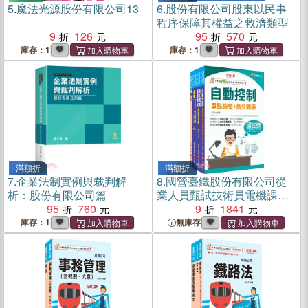
5.
魔法光源股份有限公司13
6.
股份有限公司股東以民事
程序保障其權益之救濟類型
9
126
95
570
庫存：1
庫存：1
滿額折
滿額折
7.
企業法制實例與裁判解
8.
國營臺鐵股份有限公司從
析：股份有限公司篇
業人員甄試技術員電機課文
95
760
版套書（共四冊）
9
1841
庫存：1
無庫存