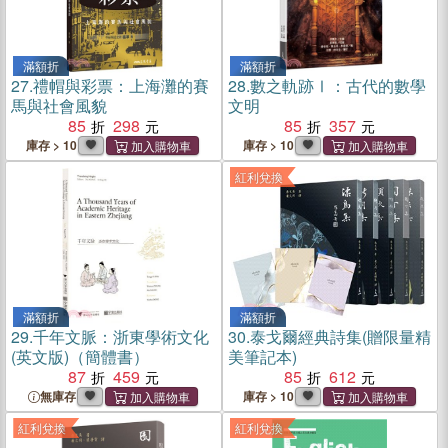
滿額折
滿額折
27.
禮帽與彩票：上海灘的賽
28.
數之軌跡Ⅰ：古代的數學
馬與社會風貌
文明
85
298
85
357
庫存 > 10
庫存 > 10
紅利兌換
滿額折
滿額折
29.
千年文脈：浙東學術文化
30.
泰戈爾經典詩集(贈限量精
(英文版)（簡體書）
美筆記本)
87
459
85
612
無庫存
庫存 > 10
紅利兌換
紅利兌換