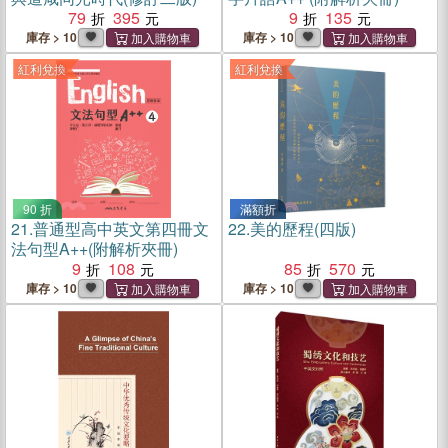
79
395
9
135
庫存 > 10
庫存 > 10
紅利兌換
紅利兌換
90 折
滿額折
21.
普通型高中英文第四冊文
22.
美的歷程(四版)
法句型A++(附解析夾冊)
9
108
85
570
庫存 > 10
庫存 > 10