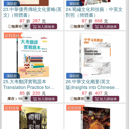
滿額折
滿額折
23.
中華優秀傳統文化要略(英
24.
蜀繡文化和技藝：中英文
文)（簡體書）
對照（簡體書）
87
287
87
668
無庫存
無庫存
紅利兌換
滿額折
滿額折
25.
大考翻譯實戰題本
26.
中華文化概要(英文
Translation Practice for
版)Insights into Chinese
CEE(附解析夾冊)(增訂四版)
85
230
Culture（簡體書）
87
407
庫存 > 10
無庫存
紅利兌換
紅利兌換