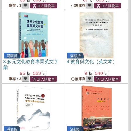
庫存：3
無庫存
滿額折
滿額折
3.
多元文化教育專業英文字
4.
教育與文化（英文本）
彙
95
523
9
540
庫存：3
無庫存
滿額折
滿額折