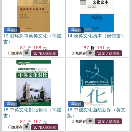
滿額折
滿額折
13.
威略將軍吳英文化（簡體
14.
漢英文化讀本（簡體書）
書）
87
198
87
151
無庫存
無庫存
滿額折
滿額折
15.
中英文化對比教程（簡體
16.
中國文化面貌新探（英文
書）
版）
87
157
無庫存
無庫存