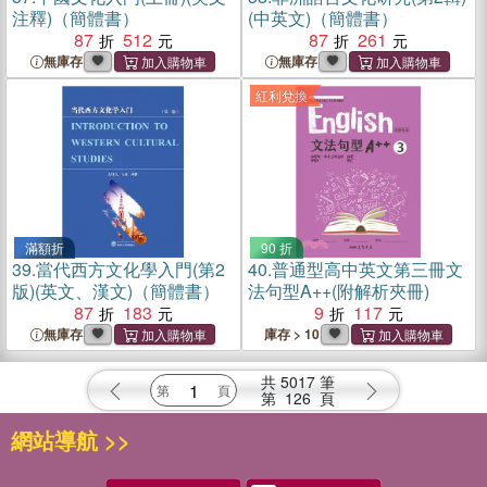
注釋)（簡體書）
(中英文)（簡體書）
87
512
87
261
無庫存
無庫存
紅利兌換
滿額折
90 折
39.
當代西方文化學入門(第2
40.
普通型高中英文第三冊文
版)(英文、漢文)（簡體書）
法句型A++(附解析夾冊)
87
183
9
117
無庫存
庫存 > 10
共
5017
筆
第
126
頁
網站導航 >>