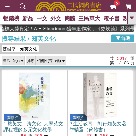
5
暢銷榜
新品
中文
外文
簡體
三民東大
電子書
親子
GO
肯定！A.F. Steadman 獲年度作家，《史坎德》系列帶你踏
搜尋結果
/
知英文化
、
熱搜：
東野圭吾
高希均教授回憶錄
篩選
、
、
、
The Odyssey
父親節
如果歷
關鍵字：知英文化
、
、
史是一群喵
暑期推薦
國際布克
、
、
獎 臺灣漫遊錄
方念華
台灣的李
共
5017
筆
顯示
排序
、
、
登輝時代
數學女孩：黎曼猜想
第
1
/ 126
頁
偉大的迷走神經
滿額折
滿額折
1.
教英文、跨文化: 大學英文
2.
生活教育：陶行知英文著
課程裡的多元文化教學
作精選（簡體書）
85
306
87
355