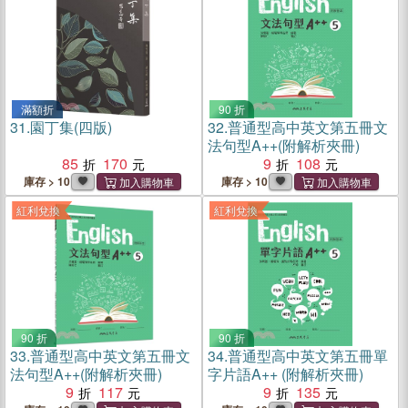
滿額折
90 折
31.
園丁集(四版)
32.
普通型高中英文第五冊文
法句型A++(附解析夾冊)
85
170
9
108
庫存 > 10
庫存 > 10
紅利兌換
紅利兌換
90 折
90 折
33.
普通型高中英文第五冊文
34.
普通型高中英文第五冊單
法句型A++(附解析夾冊)
字片語A++ (附解析夾冊)
9
117
9
135