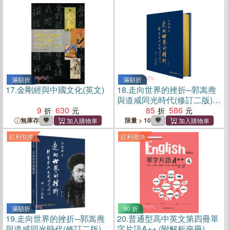
滿額折
滿額折
17.
金剛經與中國文化(英文)
18.
走向世界的挫折─郭嵩燾
與道咸同光時代(修訂二版)
9
630
(精)(限量刷金版)(親簽)
85
586
無庫存
限量 > 10
紅利兌換
紅利兌換
滿額折
90 折
19.
走向世界的挫折─郭嵩燾
20.
普通型高中英文第四冊單
與道咸同光時代(修訂二版)
字片語A++ (附解析夾冊)