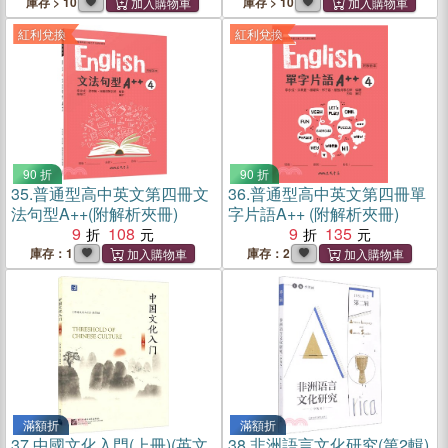
庫存 > 10
庫存 > 10
紅利兌換
紅利兌換
90 折
90 折
35.
普通型高中英文第四冊文
36.
普通型高中英文第四冊單
法句型A++(附解析夾冊)
字片語A++ (附解析夾冊)
9
108
9
135
庫存：1
庫存：2
滿額折
滿額折
37.
中國文化入門(上冊)(英文
38.
非洲語言文化研究(第2輯)