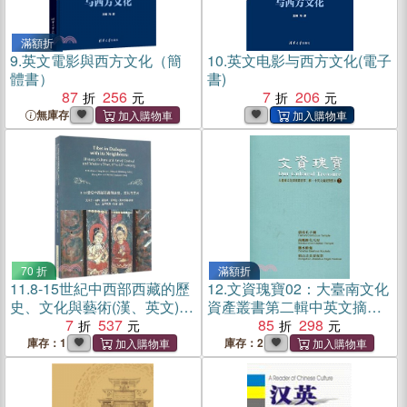
滿額折
9.
英文電影與西方文化（簡
10.
英文电影与西方文化(電子
體書）
書)
87
256
7
206
無庫存
70 折
滿額折
11.
8-15世紀中西部西藏的歷
12.
文資瑰寶02：大臺南文化
史、文化與藝術(漢、英文)
資產叢書第二輯中英文摘要
（簡體書）
7
537
對照本
85
298
庫存：1
庫存：2