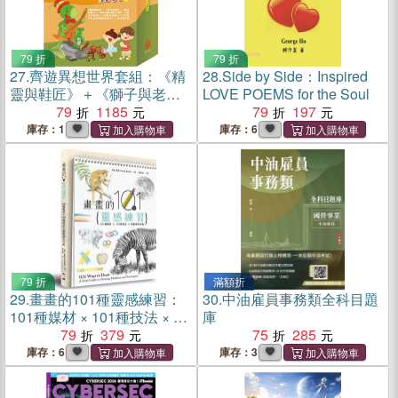
79 折
79 折
27.
齊遊異想世界套組：《精
28.
Side by Side：Inspired
靈與鞋匠》＋《獅子與老
LOVE POEMS for the Soul
鼠》＋《城市老鼠與鄉下老
79
1185
79
197
鼠》＋《樵夫的願望》＋
庫存：1
庫存：6
《蟋蟀與螞蟻》＋《誰該騎
驢子》＋《一起扮家家酒》
79 折
滿額折
29.
畫畫的101種靈感練習：
30.
中油雇員事務類全科目題
101種媒材 × 101種技法 × 無
庫
限創作可能
79
379
75
285
庫存：6
庫存：3