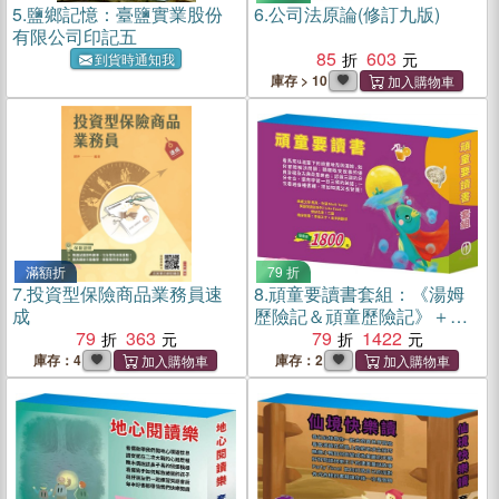
5.
鹽鄉記憶：臺鹽實業股份
6.
公司法原論(修訂九版)
有限公司印記五
85
603
到貨時通知我
庫存 > 10
滿額折
79 折
7.
投資型保險商品業務員速
8.
頑童要讀書套組：《湯姆
成
歷險記＆頑童歷險記》＋
79
363
《Read&Learn-ILikeFood》
79
1422
＋《三國》＋《青蛙王子》
庫存：4
庫存：2
＋《金斧與銀斧》