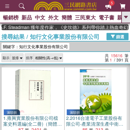
5
暢銷榜
新品
中文
外文
簡體
三民東大
電子書
親子
GO
teadman 獲年度作家，《史坎德》系列帶你踏上熱血奇幻旅程
搜尋結果
/
知行文化事業股份有限公司
、
熱搜：
東野圭吾
高希均教授回憶錄
篩選
、
、
、
The Odyssey
父親節
如果歷
關鍵字：知行文化事業股份有限公司
、
、
史是一群喵
暑期推薦
國際布克
、
、
獎 臺灣漫遊錄
方念華
台灣的李
共
15616
筆
顯示
排序
、
、
登輝時代
數學女孩：黎曼猜想
第
1
/ 391
頁
偉大的迷走神經
滿額折
滿額折
1.
雍興實業股份有限公司檔
2.
2016台達電子工業股份有
案史料選編(全二冊)（簡體
限公司-產業清潔生產中衛體
書）
87
2401
系輔導成果專輯
85
213