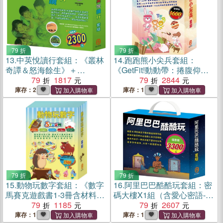
79 折
79 折
13.
中英悅讀行套組：《叢林
14.
跑跑熊小尖兵套組：
奇譚＆怒海餘生》＋
《GetFit!動動帶：捲腹仰臥
《ABig,BlueMarble》＋
79
1817
跑跑熊＋衛教小尖兵：嘴巴
79
2844
《TheAlphabet》＋《格列佛
裡的戰爭、勇闖流感異世
庫存：2
庫存：1
遊記》＋《小鹿斑比》
界》
79 折
79 折
15.
動物玩數字套組：《數字
16.
阿里巴巴酷酷玩套組：密
馬賽克遊戲書1-3冊含材料
碼大樓X1組（含愛心密語-密
包》＋《三隻小豬》＋《城
79
1185
碼大樓組合：手作紙卡DIY）
79
2607
市老鼠與鄉下老鼠》＋《龜
＋繽紛聖誕樹X1組（含321
庫存：1
庫存：1