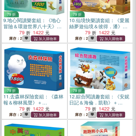
79 折
79 折
9.
地心閱讀樂套組：《地心
10.
仙境快樂讀套組：《愛麗
冒險＆環遊世界八十天》＋
絲夢遊仙境＆彼得．潘》＋
《BestFriendsForever》＋
79
1422
《PartyTime!》＋《荒島漂
79
1422
《密室日記》＋《木偶奇遇
流記》＋《醜小鴨》＋《快
庫存：2
庫存：2
記》＋《花衣魔笛手》
樂王子》
79 折
79 折
11.
去森林探險套組：《森林
12.
綜合閱讀趣套組：《安妮
報＆柳林風聲》＋
日記＆海倫．凱勒》＋
《ILoveMyMom》＋《逆境
79
1422
《Cats,Dogs,AndMore》＋
79
1422
勇者》＋《傑克與魔豆》＋
《王爾德故事集》＋《不來
庫存：2
庫存：2
《北風與太陽》
梅樂隊》＋《灰姑娘》