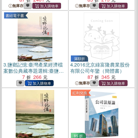
無庫存
無庫存
書紐電子書
滿額折
3.
鹽鄉記憶:臺灣產業經濟檔
4.
2016北京綠富隆農業股份
案數位典藏專題選輯:臺鹽實
有限公司年鑒（簡體書）
業股份有限公司-印記五(電子
7
266
87
345
書)
無庫存
紅利兌換
85 折