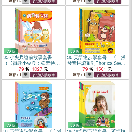
記》+《樂動森林》+《奇幻
庫存：2
庫存：1
仙境》，加贈環保便當盒組
79 折
79 折
35.
小尖兵睡前故事套書
36.
英語逐步學套書：《自然
（【衛教小尖兵：病毒特攻
發音拼讀系列Phonics Step-
隊＋勇闖流感異世界＋過敏
79
1027
By-Step 3-5》
79
1501
大魔王】＋【晚安故事：青
庫存：1
庫存：1
蛙王子＋金斧與銀斧＋阿里
巴巴與四十大盜】）
79 折
79 折
37.
英語進階學套書：《自然
38.
知識型英語套書：英語悅