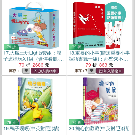
兔賽跑》＋《獅子與老鼠》
亮起來！聖誕樹組合：手作
＋《烏鴉的彩色羽毛》
紙卡DIY+電子盒X1盒+《阿
里巴巴與四十盜》+《放羊的
孩子》）
79 折
79 折
17.
大魔王玩Lights套組：親
18.
重要的小事(贈送重要小事
子這樣玩X1組（含停看聽-交
話語書籤一組)：那些來不及
通組合：手作紙卡DIY及收藏
79
2686
珍惜，卻改變我們一生的瞬
79
363
夾）+夢想心樂園X1組（含
間
庫存：1
庫存：7
歡樂屋-玩具店組合：手作紙
卡DIY及收藏夾+電子盒X1盒
+《過敏大魔王》+《腸病毒
拉警報
79 折
79 折
19.
鴨子嘎嘎(中英對照)(精)
20.
擔心的葳葳(中英對照)(精)