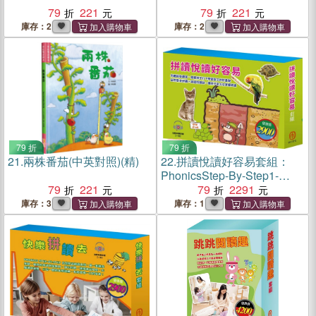
79
221
79
221
庫存：2
庫存：2
79 折
79 折
21.
兩株番茄(中英對照)(精)
22.
拼讀悅讀好容易套組：
PhonicsStep-By-Step1-
79
221
3+Read&Learn-
79
2291
Cats,Dogs,AndMore&ABig,
庫存：3
庫存：1
BlueMarble