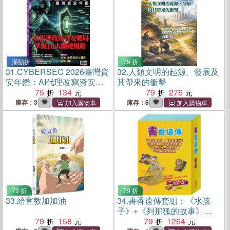
滿額折
79 折
31.
CYBERSEC 2026臺灣資
32.
人類文明的起源、發展及
安年鑑：AI代理改寫資安戰
其帶來的衝擊
局 掌握10大關鍵風險
75
134
79
276
庫存：3
庫存：8
79 折
79 折
33.
給宣教加加油
34.
書香遠傳套組：《水孩
子》+《列那狐的故事》
79
158
《+好兵帥克》+《湯姆歷險
79
1264