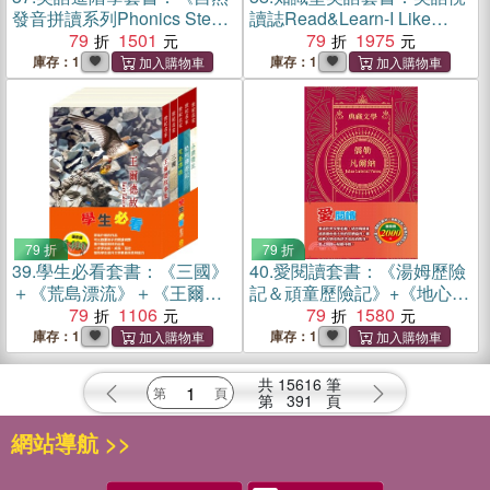
發音拼讀系列Phonics Step-
讀誌Read&Learn-I Like
By-Step 6-8》
79
1501
Food、Best Friends
79
1975
Forever、Party Time、I
庫存：1
庫存：1
Love My Mom
79 折
79 折
39.
學生必看套書：《三國》
40.
愛閱讀套書：《湯姆歷險
＋《荒島漂流》＋《王爾德
記＆頑童歷險記》+《地心冒
故事集》＋《格列佛遊記》
79
1106
險＆環遊世界八十天》+《安
79
1580
＋《小鹿斑比》
妮日記＆海倫．凱勒》+《叢
庫存：1
庫存：1
林奇譚＆怒海餘生》
共
15616
筆
第
391
頁
網站導航 >>