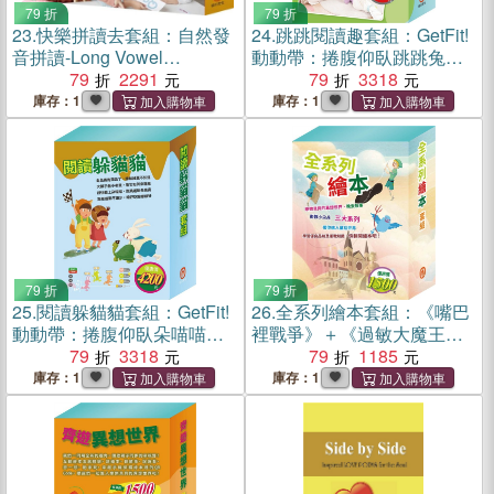
79 折
79 折
23.
快樂拼讀去套組：自然發
24.
跳跳閱讀趣套組：GetFit!
音拼讀-Long Vowel
動動帶：捲腹仰臥跳跳兔
Digraphs+Gliding Vowels+
79
2291
+Get Fit!動動方程式＋晚安故
79
3318
R-Controlled
事：《北風與太陽》+《灰姑
庫存：1
庫存：1
Vowels+Blends and
娘》
Digraphs+Special Sounds
and Syllables
79 折
79 折
25.
閱讀躲貓貓套組：GetFit!
26.
全系列繪本套組：《嘴巴
動動帶：捲腹仰臥朵喵喵＋
裡戰爭》＋《過敏大魔王》
Get Fit!動動方程式＋晚安故
79
3318
＋《精靈與鞋匠》＋《白鶴
79
1185
事：《龜兔賽跑》＋《獅子
報恩》＋《快樂王子》＋
庫存：1
庫存：1
與老鼠》
《放羊的孩子》＋《一起去
郊遊》