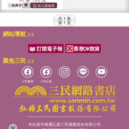
無庫存
共
1
筆
第
1
頁
網站導航 >>
聚焦三民 >>
三民書局
三民出版
本站著作權屬弘雅三民圖書股份有限公司