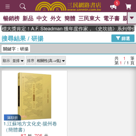
5
暢銷榜
新品
中文
外文
簡體
三民東大
電子書
親子
GO
大獎肯定！A.F. Steadman 獲年度作家，《史坎德》系列
搜尋結果
/
研揚
、
熱搜：
東野圭吾
高希均教授回憶錄
篩選
、
、
、
The Odyssey
父親節
如果歷
關鍵字：研揚
、
、
史是一群喵
暑期推薦
國際布克
、
、
獎 臺灣漫遊錄
方念華
台灣的李
共
1
筆
顯示
排序
、
、
登輝時代
數學女孩：黎曼猜想
第
1
/ 1
頁
偉大的迷走神經
滿額折
1.
江蘇地方文化史‧揚州卷
（簡體書）
87
705