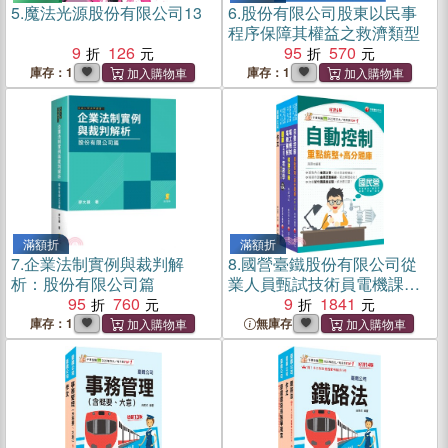
5.
魔法光源股份有限公司13
6.
股份有限公司股東以民事
程序保障其權益之救濟類型
9
126
95
570
庫存：1
庫存：1
滿額折
滿額折
7.
企業法制實例與裁判解
8.
國營臺鐵股份有限公司從
析：股份有限公司篇
業人員甄試技術員電機課文
95
760
版套書（共四冊）
9
1841
庫存：1
無庫存