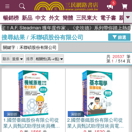
5
暢銷榜
新品
中文
外文
簡體
三民東大
電子書
親子
GO
. Steadman 獲年度作家，《史坎德》系列帶你踏上熱血奇幻
搜尋結果
/
禾聯碩股份有限公司
、
熱搜：
東野圭吾
高希均教授回憶錄
篩選
、
、
、
The Odyssey
父親節
如果歷
關鍵字：禾聯碩股份有限公司
、
、
史是一群喵
暑期推薦
國際布克
、
、
獎 臺灣漫遊錄
方念華
台灣的李
共
20537
筆
顯示
排序
、
、
登輝時代
數學女孩：黎曼猜想
第
1
/ 514
頁
偉大的迷走神經
滿額折
滿額折
1.
國營臺鐵股份有限公司從
2.
國營臺鐵股份有限公司從
業人員甄試助理技術員機械
業人員甄試助理技術員電機
課文版套書（共三冊）
9
1566
課文版套書（三冊）
9
1530