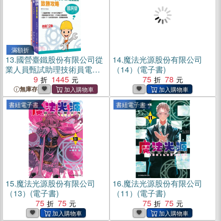
滿額折
13.
國營臺鐵股份有限公司從
14.
魔法光源股份有限公司
業人員甄試助理技術員電務/
（14）(電子書)
電力課文版套書（共三冊）
9
1445
75
78
無庫存
書紐電子書
書紐電子書
15.
魔法光源股份有限公司
16.
魔法光源股份有限公司
（13）(電子書)
（11）(電子書)
75
75
75
75