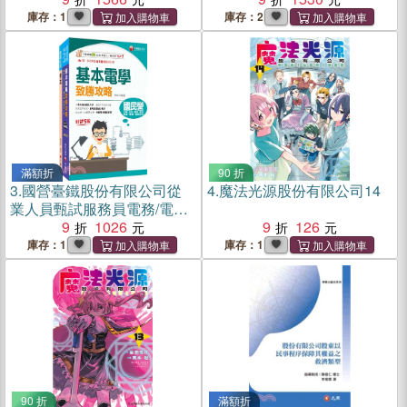
庫存：1
庫存：2
滿額折
90 折
3.
國營臺鐵股份有限公司從
4.
魔法光源股份有限公司14
業人員甄試服務員電務/電力/
電機課文版套書（共二冊）
9
1026
9
126
庫存：1
庫存：1
90 折
滿額折