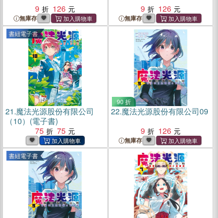
9
126
9
126
無庫存
無庫存
書紐電子書
90 折
21.
魔法光源股份有限公司
22.
魔法光源股份有限公司09
（10）(電子書)
75
75
9
126
無庫存
書紐電子書