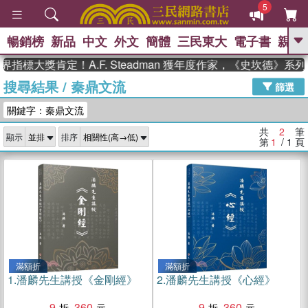
5
暢銷榜
新品
中文
外文
簡體
三民東大
電子書
親子
GO
指標大獎肯定！A.F. Steadman 獲年度作家，《史坎德》
搜尋結果
/
秦鼎文流
、
、
熱搜：
東野圭吾
The Odyssey
篩選
、
、
父親節
如果歷史是一群喵
暑期
關鍵字：秦鼎文流
、
、
推薦
國際布克獎 臺灣漫遊錄
方
、
、
念華
台灣的李登輝時代
數學女
共
2
筆
顯示
排序
、
孩：黎曼猜想
偉大的迷走神經
第
1
/ 1
頁
滿額折
滿額折
1.
潘麟先生講授《金剛經》
2.
潘麟先生講授《心經》
9
360
9
360