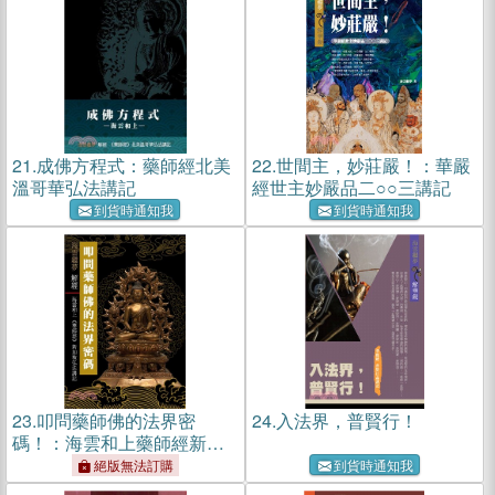
21.
成佛方程式：藥師經北美
22.
世間主，妙莊嚴！：華嚴
溫哥華弘法講記
經世主妙嚴品二○○三講記
到貨時通知我
到貨時通知我
23.
叩問藥師佛的法界密
24.
入法界，普賢行！
碼！：海雲和上藥師經新加
坡弘法講記
絕版無法訂購
到貨時通知我