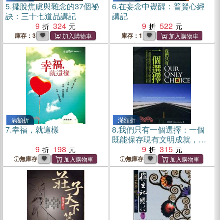
5.
擺脫焦慮與雜念的37個祕
6.
在妄念中覺醒：普賢心經
訣：三十七道品講記
講記
9
324
9
522
庫存：3
庫存：1
滿額折
滿額折
7.
幸福，就這樣
8.
我們只有一個選擇：一個
既能保存現有文明成就，又
9
198
能推動人類與地球永續生存
9
315
的新時代願景
無庫存
無庫存