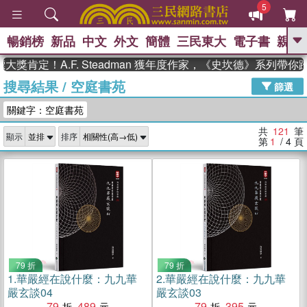
5
暢銷榜
新品
中文
外文
簡體
三民東大
電子書
親子
GO
！A.F. Steadman 獲年度作家，《史坎德》系列帶你踏上熱
搜尋結果
/
空庭書苑
、
熱搜：
東野圭吾
高希均教授回憶錄
篩選
、
、
、
The Odyssey
父親節
如果歷
關鍵字：空庭書苑
、
、
史是一群喵
暑期推薦
國際布克
、
、
獎 臺灣漫遊錄
方念華
台灣的李
共
121
筆
顯示
排序
、
、
登輝時代
數學女孩：黎曼猜想
第
1
/ 4
頁
偉大的迷走神經
79 折
79 折
1.
華嚴經在說什麼：九九華
2.
華嚴經在說什麼：九九華
嚴玄談04
嚴玄談03
79
489
79
395