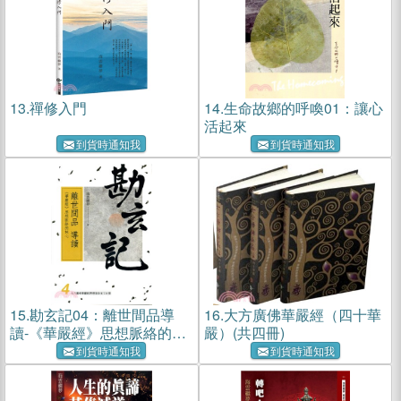
13.
禪修入門
14.
生命故鄉的呼喚01：讓心
活起來
到貨時通知我
到貨時通知我
15.
勘玄記04：離世間品導
16.
大方廣佛華嚴經（四十華
讀-《華嚴經》思想脈絡的核
嚴）(共四冊)
心
到貨時通知我
到貨時通知我