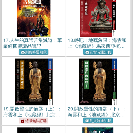
17.
人生的真諦苦集滅道：華
18.
轉吧！地藏象限：海雲和
嚴經四聖諦品講記
上《地藏經》馬來西亞檳城
弘法講記
到貨時通知我
到貨時通知我
19.
開啟靈性的鑰匙（上）：
20.
開啟靈性的鑰匙（下）：
海雲和上《地藏經》北京夕
海雲和上《地藏經》北京夕
照寺弘法講記
照寺弘法講記
絕版無法訂購
到貨時通知我