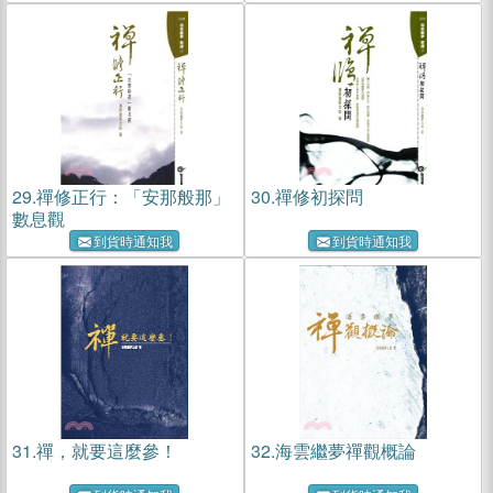
29.
禪修正行：「安那般那」
30.
禪修初探問
數息觀
到貨時通知我
到貨時通知我
31.
禪，就要這麼參！
32.
海雲繼夢禪觀概論