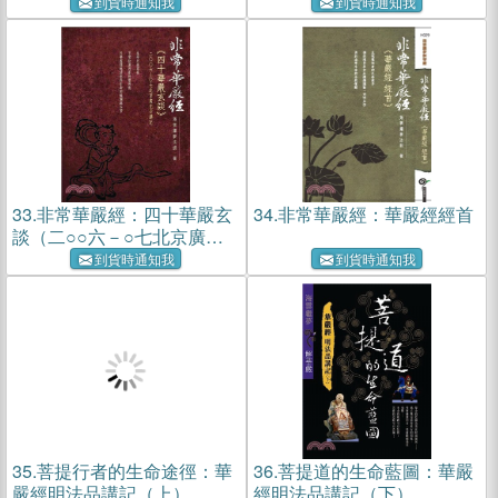
到貨時通知我
到貨時通知我
33.
非常華嚴經：四十華嚴玄
34.
非常華嚴經：華嚴經經首
談（二○○六－○七北京廣化
寺講記）
到貨時通知我
到貨時通知我
35.
菩提行者的生命途徑：華
36.
菩提道的生命藍圖：華嚴
嚴經明法品講記（上）
經明法品講記（下）