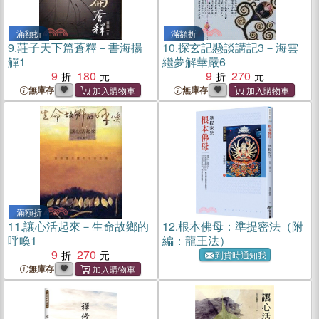
滿額折
滿額折
9.
莊子天下篇蒼釋－書海揚
10.
探玄記懸談講記3－海雲
觶1
繼夢解華嚴6
9
180
9
270
無庫存
無庫存
滿額折
11.
讓心活起來－生命故鄉的
12.
根本佛母：準提密法（附
呼喚1
編：龍王法）
9
270
到貨時通知我
無庫存