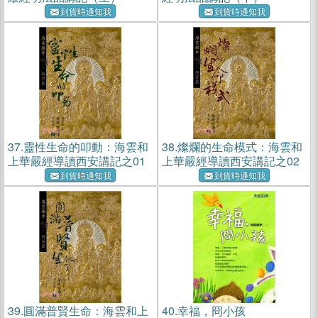
到貨時通知我
到貨時通知我
37.
靈性生命的叩動：海雲和
38.
燦爛的生命模式：海雲和
上華嚴經導讀西安講記之01
上華嚴經導讀西安講記之02
到貨時通知我
到貨時通知我
39.
圓滿普賢生命：海雲和上
40.
幸福，冏小孩