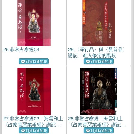
25.
非常占察經03
26.
〈淨行品〉與〈賢首品〉
講記：進入修定的階段
到貨時通知我
到貨時通知我
27.
非常占察經02：海雲和上
28.
非常占察經：海雲和上
《占察善惡業報經》講記
《占察善惡業報經》講記
（二）
（一）
到貨時通知我
到貨時通知我