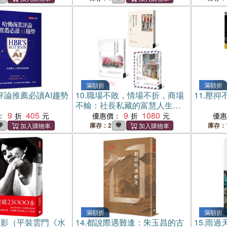
滿額折
滿額折
評論推薦必讀AI趨勢
10.
職場不敗，情場不折，商場
11.
壓抑
不輸：社長私藏的富慧人生三
9
405
部曲套書（共三冊）
9
1080
：
優惠價：
優
庫存：2
庫存：
滿額折
滿額折
倒影（平裝雲門《水
14.
都說際遇難逢：朱玉昌的古
15.
雨過天