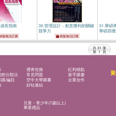
的成長指南
30.
管理設計：創意獲利的關鍵
31.
華碩
競爭力
華碩四傑
絕版無法訂購
絕版無法訂購
共
31
筆
第
1
頁
募
禮券兌換
紅利積點
聚
書館分類法
常見問題
新手購書
購/編目
空中大學購書
企業合作
換
好站連結
兒童・青少年(7歲以上)
畢業禮品