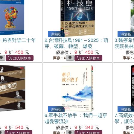
滿額折
滿額折
：跨界對話二十年
2.
台灣科技島1981～2025：萌
3.
醫療希
芽、破繭、轉型、爆發
院院長林
9
450
9
450
：
優惠價：
優
庫存：4
庫存：
滿額折
滿額折
6.
牽手就不放手 ：我們一起穿
7.
高績效
越憂鬱流沙
學，讓你
9
540
9
342
銷新編版
：
優惠價：
優
庫存：1
庫存：