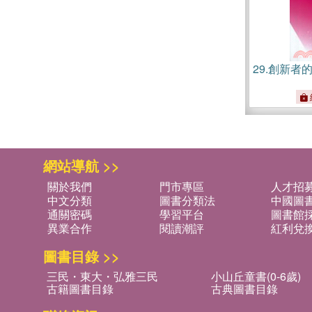
29.
創新者
網站導航 >>
關於我們
門市專區
人才招
中文分類
圖書分類法
中國圖
通關密碼
學習平台
圖書館採
異業合作
閱讀潮評
紅利兌
圖書目錄 >>
三民・東大・弘雅三民
小山丘童書(0-6歲)
古籍圖書目錄
古典圖書目錄