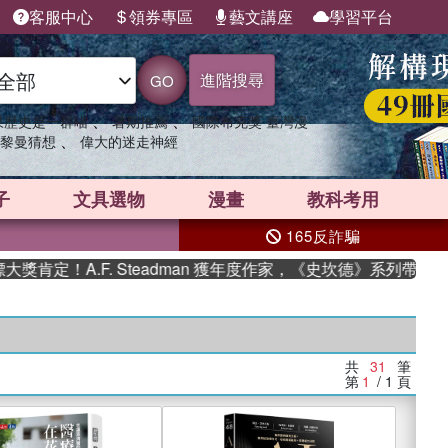
客服中心
領券專區
藝文講座
學習平台
進階搜尋
GO
、
、
果歷史是一群喵
暑期推薦
國際布克獎 臺灣漫
、
黎曼猜想
偉大的迷走神經
子
文具選物
漫畫
教科考用
165反詐騙
A.F. Steadman 獲年度作家，《史坎德》系列帶你踏上熱血
共
31
筆
第
1
/ 1
頁