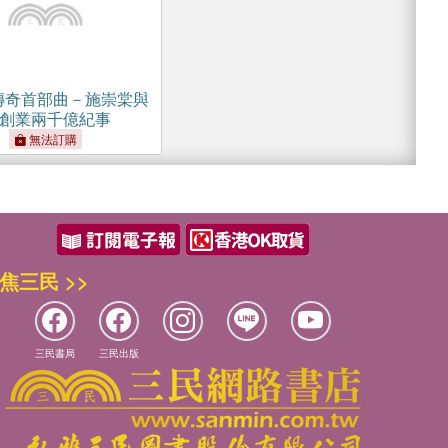
傳奇首部曲－施崇棠與
創業兩千億紀事
無法訂購
焦三民 >>
三民書局
三民出版