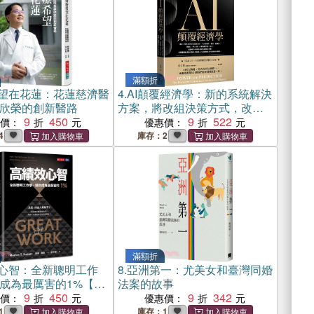
滿額折
望在花蓮：花蓮慈濟醫
4.
AI顛覆經濟學：新的系統解決
欣榮的創新醫路
方案，將改組決策方式，改寫
9
450
產業格局，改變權力分配
9
522
惠價：
優惠價：
4
庫存：2
滿額折
心智：全新聰明工作
8.
亞洲第一：尤美女和臺灣同婚
成為最厲害的1%【暢
法案的故事
】
9
450
9
342
惠價：
優惠價：
1
庫存：1