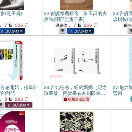
影(電子書)
22.
都說際遇難逢：朱玉昌的古
23.
告訴
典詩詞新詮(電子書)
念楊牧(
7
336
7
266
：
優惠價：
優
從有感開始：徐重仁
26.
台北爸爸，紐約媽媽（紀念
27.
魅力
者的對話
珍藏版。兩款書衣首刷限量，
營術
9
288
隨機出貨）
：
絕版無法訂購