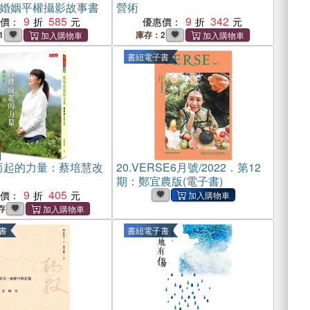
婚姻平權攝影故事書
營術
9
585
9
342
惠價：
優惠價：
1
庫存：2
書紐電子書
而起的力量：蔡培慧改
20.
VERSE6月號/2022．第12
期：鄭宜農版(電子書)
9
405
惠價：
存
書
書紐電子書