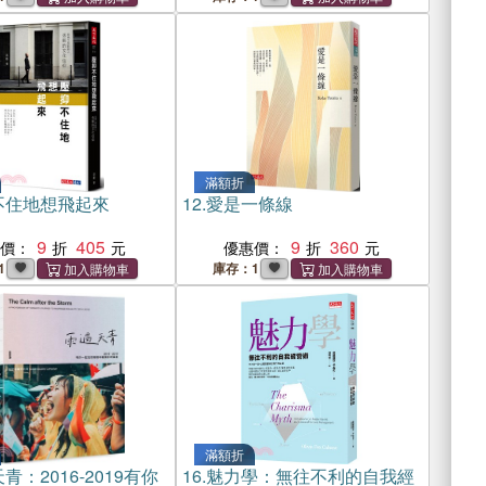
滿額折
不住地想飛起來
12.
愛是一條線
9
405
9
360
惠價：
優惠價：
1
庫存：1
滿額折
青：2016-2019有你
16.
魅力學：無往不利的自我經