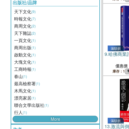
出版社/品牌
天下文化
(9)
時報文化
(7)
商周文化
(2)
天下雜誌
(2)
一頁文化
(1)
商周出版
(1)
滿額折
9.
哈佛商業
啟動文化
(1)
大塊文化
(1)
優惠價
工商時報
(1)
庫存：1
春山
(1)
最高檢察署
(1)
木馬文化
(1)
漂亮家居
(1)
聯合文學出版社
(1)
行人
(1)
More
滿額折
13.
激流與