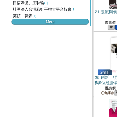
目宿媒體、王耿瑜
(1)
社團法人台灣彩虹平權大平台協會
(1)
21.
激流與倒
莫頓．韓森
(1)
More
優惠價
滿額折
25.
創新，
與9位經營
優惠價
無庫存