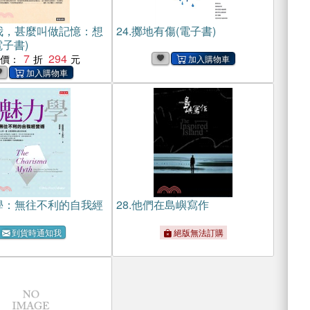
我，甚麼叫做記憶：想
24.
擲地有傷(電子書)
電子書)
7
294
惠價：
學：無往不利的自我經
28.
他們在島嶼寫作
到貨時通知我
絕版無法訂購