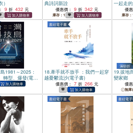
衣）
典詩詞新詮
一起走的
9
432
9
342
：
優惠價：
優
庫存：1
庫存：
書紐電子書
滿額折
1981～2025：
18.
牽手就不放手 ：我們一起穿
19.
拔地
、轉型、爆發(電子
越憂鬱流沙(電子書)
變家鄉
7
266
優惠價：
優
無庫
書紐電子書
書紐電子