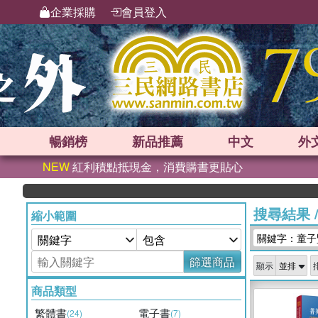
企業採購
會員登入
暢銷榜
新品
推薦
中文
外
NEW
紅利積點抵現金，消費購書更貼心
搜尋結果
縮小範圍
關鍵字：童子
篩選商品
顯示
商品類型
繁體書
電子書
(24)
(7)