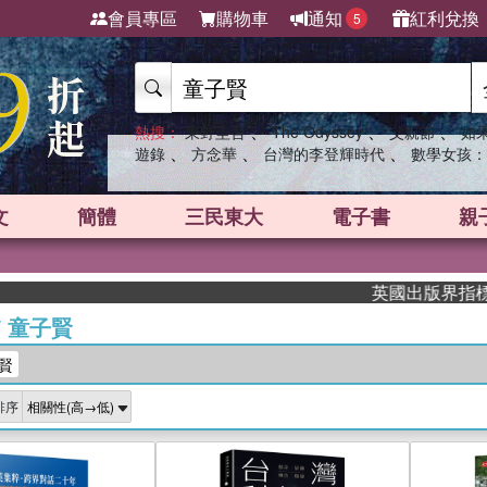
會員專區
購物車
通知
紅利兌換
5
、
、
、
熱搜：
東野圭吾
The Odyssey
父親節
如
、
、
、
遊錄
方念華
台灣的李登輝時代
數學女孩：
文
簡體
三民東大
電子書
親
英國出版界指標大獎肯定！
/
童子賢
賢
排序