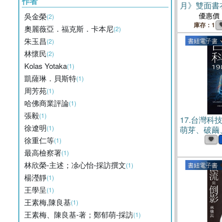
作者
月》雙面書
優惠價
吳金榮
(2)
庫存：1
奧麗薇亞．福克斯．卡本尼
(2)
朱玉昌
書紐電子書
(2)
林懷民
(2)
Kolas Yotaka
(1)
凱薩琳．貝斯特
(1)
周芳苑
(1)
哈佛商業評論
(1)
張毅
(1)
17.
台灣科技島
徐遼明
(1)
萌芽、破繭
書)
徐重仁等
(1)
最高檢察署
(1)
林欣榮-主述；凃心怡-採訪撰文
(1)
書紐電子書
楊瀅靜
(1)
王學呈
(1)
王素梅,陳良基
(1)
王素梅、陳良基-著；鄭郁萌-採訪
(1)