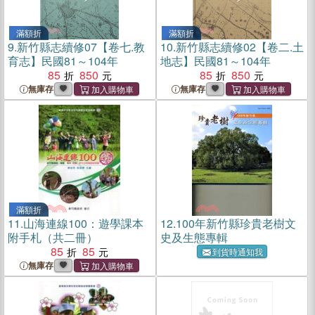
滿額折
滿額折
9.
新竹縣志續修07【卷七.教
10.
新竹縣志續修02【卷二.土
育志】民國81～104年
地志】民國81～104年
85
850
85
850
無庫存
無庫存
滿額折
11.
山海連線100：遊學課本
12.
100年新竹縣珍貴老樹文
附手札（共二冊）
史及生態專輯
85
85
到貨時通知我
無庫存