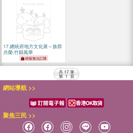
17.
總統府地方文化展～族群
共榮.竹縣風華
絕版無法訂購
共
17
筆
第
1
頁
網站導航 >>
聚焦三民 >>