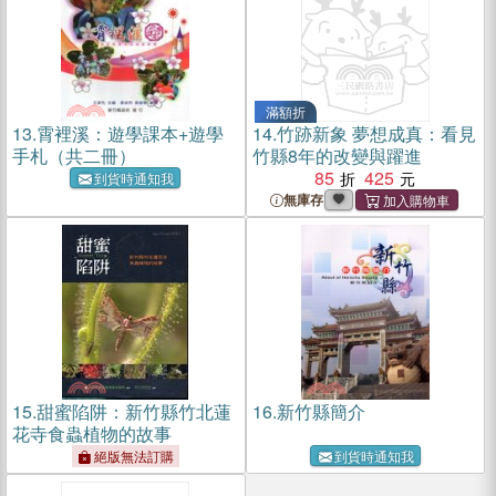
滿額折
13.
霄裡溪：遊學課本+遊學
14.
竹跡新象 夢想成真：看見
手札（共二冊）
竹縣8年的改變與躍進
85
425
到貨時通知我
無庫存
15.
甜蜜陷阱：新竹縣竹北蓮
16.
新竹縣簡介
花寺食蟲植物的故事
絕版無法訂購
到貨時通知我