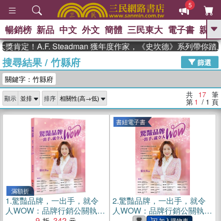
5
暢銷榜
新品
中文
外文
簡體
三民東大
電子書
親子
GO
定！A.F. Steadman 獲年度作家，《史坎德》系列帶你踏上
搜尋結果
/
竹縣府
、
熱搜：
東野圭吾
高希均教授回憶錄
篩選
、
、
、
The Odyssey
父親節
如果歷
關鍵字：竹縣府
、
、
史是一群喵
暑期推薦
國際布克
、
、
獎 臺灣漫遊錄
方念華
台灣的李
共
17
筆
顯示
排序
、
、
登輝時代
數學女孩：黎曼猜想
第
1
/ 1
頁
偉大的迷走神經
書紐電子書
滿額折
1.
驚豔品牌，一出手，就令
2.
驚豔品牌，一出手，就令
人WOW：品牌行銷公關執行
人WOW：品牌行銷公關執行
長張宜真，分享從記者、文
9
342
長張宜真，分享從記者、文