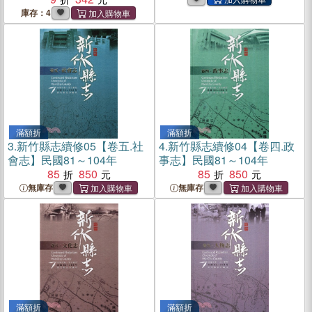
化局長到執行長，6種創意
化局長到執行長，6種創意
庫存：4
力，7大危機變轉機攻略，讓
力，7大危機變轉機攻略，讓
你像鑽石璀璨耀眼
你像鑽石璀璨耀眼(電子書)
滿額折
滿額折
3.
新竹縣志續修05【卷五.社
4.
新竹縣志續修04【卷四.政
會志】民國81～104年
事志】民國81～104年
85
850
85
850
無庫存
無庫存
滿額折
滿額折