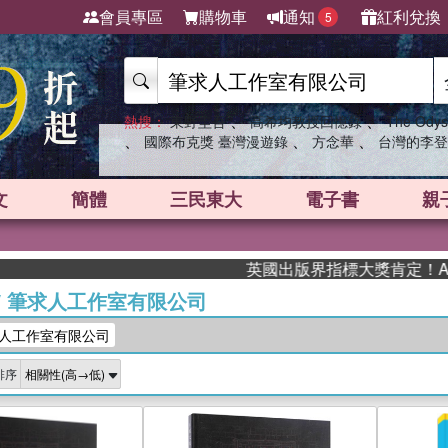
會員專區
購物車
通知
紅利兌換
5
、
、
熱搜：
東野圭吾
高希均教授回憶錄
The Odys
、
、
、
國際布克獎 臺灣漫遊錄
方念華
台灣的李登
文
簡體
三民東大
電子書
親
英國出版界指標大獎肯定！A.F. Ste
/
筆求人工作室有限公司
人工作室有限公司
排序