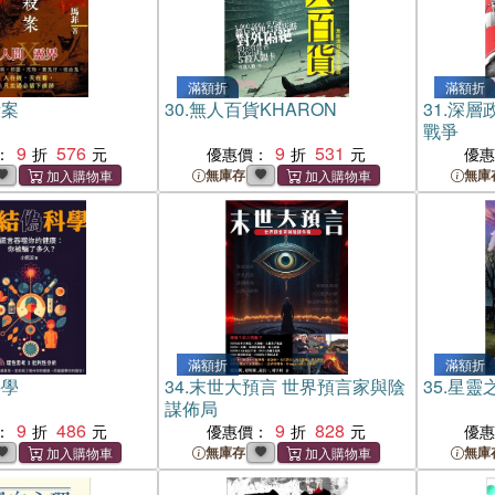
滿額折
滿額折
殺案
30.
無人百貨KHARON
31.
深層
戰爭
9
576
9
531
：
優惠價：
優
無庫存
無庫
滿額折
滿額折
科學
34.
末世大預言 世界預言家與陰
35.
星靈
謀佈局
9
486
9
828
：
優惠價：
優
無庫存
無庫