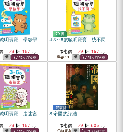
79 折
歲聰明寶寶：學數學
4.
3～6歲聰明寶寶：找不同
79
157
79
157
價：
優惠價：
0
庫存：10
滿額折
歲聰明寶寶：走迷宮
8.
帝國的終結
79
157
79
505
價：
優惠價：
0
無庫存