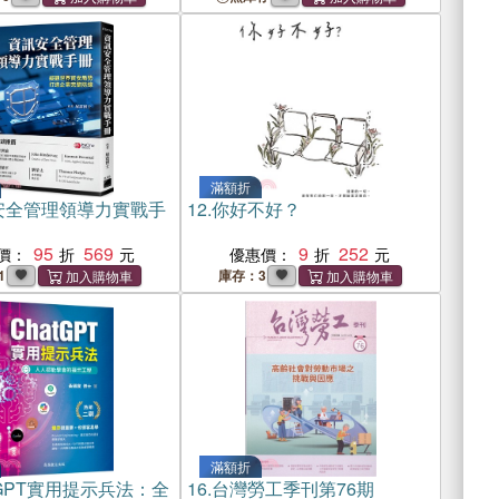
滿額折
安全管理領導力實戰手
12.
你好不好？
95
569
9
252
價：
優惠價：
1
庫存：3
滿額折
tGPT實用提示兵法：全
16.
台灣勞工季刊第76期