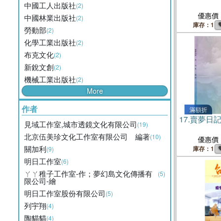
中國工人出版社
(2)
優惠價
中國林業出版社
(2)
庫存：1
勞動部
(2)
化學工業出版社
(2)
布克文化
(2)
新銳文創
(2)
機械工業出版社
(2)
More
作者
滿額折
17.
賣夢日
見域工作室,城市透鏡文化有限公司
(19)
北京伍美珍文化工作室有限公司 編著
(10)
優惠價
關加利
庫存：1
(9)
明日工作室
(6)
ㄚㄚ稚子工作室-作；夢幻島文化傳播有
(5)
限公司-繪
明日工作室股份有限公司
(5)
列宇翔
(4)
陶貓貓
(4)