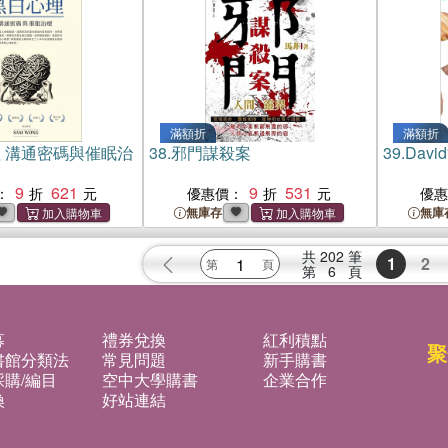
滿額折
滿額折
 溝通密碼與催眠治
38.
邪門謀殺案
39.
Dav
9
621
9
531
：
優惠價：
優
無庫存
無庫
共
202
筆
1
2
第
6
頁
募
禮券兌換
紅利積點
聚
書館分類法
常見問題
新手購書
購/編目
空中大學購書
企業合作
換
好站連結