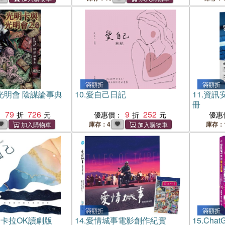
滿額折
滿額折
光明會 陰謀論事典
10.
愛自己日記
11.
資訊
冊
79
726
9
252
：
優惠價：
優惠
庫存：4
庫存：
滿額折
滿額折
卡拉OK讀劇版
14.
愛情城事電影創作紀實
15.
Cha