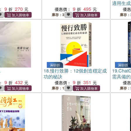
適用生成
9
270
9
495
計學
：
優惠價：
優
庫存：3
庫存：
滿額折
滿額折
記
18.
慢行致勝：12個創造穩定成
19.
Cha
功的秘訣
需具備的
9
432
9
351
工程來釋
：
優惠價：
優
習/開發
庫存：1
庫存：