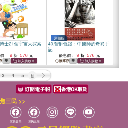
滿額折
id博士21個宇宙大探索
40.
醫師怪談：中醫師的奇異手
記
9
576
9
576
惠價：
優惠價：
存
無庫存
3
4
5
6
焦三民 >>
三民書局
三民出版