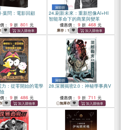
滿額折
丹‧葉問：電影回顧
24.
刷新未來：重新想像AI+HI
智能革命下的商業與變革
9
801
9
468
惠價：
優惠價：
1
庫存：1
滿額折
電力：從零開始的電學
28.
深層揭密2.0：神秘學事典V
險
9
486
9
711
惠價：
優惠價：
存
無庫存