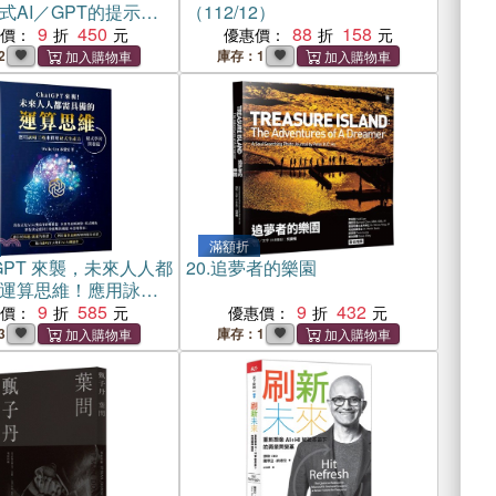
式AI／GPT的提示設
（112/12）
9
450
88
158
惠價：
優惠價：
2
庫存：1
滿額折
tGPT 來襲，未來人人都
20.
追夢者的樂園
運算思維！應用詠唱
放程式生產力-程式學
9
585
9
432
惠價：
優惠價：
篇
3
庫存：1