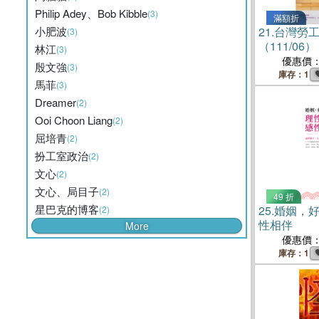
Philip Adey、Bob Kibble
(3)
滿額折
小肥波
21.
台灣勞工
(3)
（111/06）
林江
(3)
優惠價
殷文強
(3)
庫存：1
馬菲
(3)
Dreamer
(2)
Ooi Choon Liang
(2)
屈培青
(2)
扮工室政治
(2)
文心
(2)
文心、局目子
(2)
49 折
星巴克的博客
25.
婚姻，
(2)
性相伴
More
優惠價
庫存：1