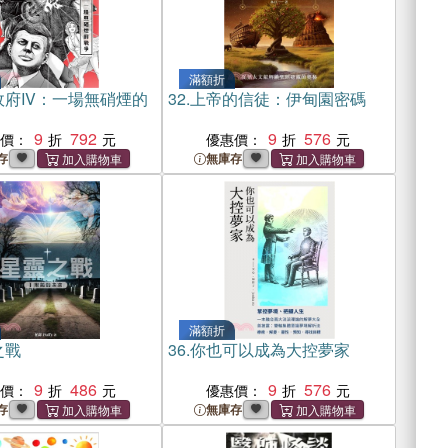
滿額折
政府IV：一場無硝煙的
32.
上帝的信徒：伊甸園密碼
9
792
9
576
惠價：
優惠價：
存
無庫存
滿額折
之戰
36.
你也可以成為大控夢家
9
486
9
576
惠價：
優惠價：
存
無庫存