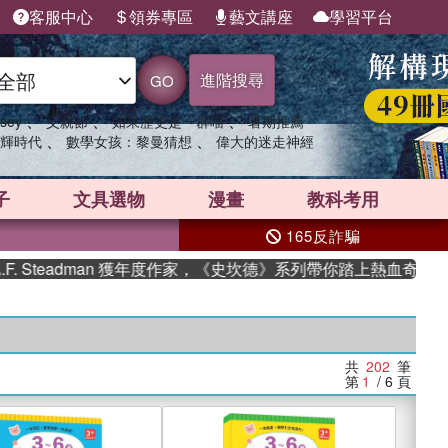
客服中心
領券專區
藝文講座
學習平台
進階搜尋
GO
、
、
、
sey
父親節
如果歷史是一群喵
暑期推薦
、
、
輝時代
數學女孩：黎曼猜想
偉大的迷走神經
子
文具選物
漫畫
教科考用
165反詐騙
adman 獲年度作家，《史坎德》系列帶你踏上熱血奇幻旅程
共
202
筆
第
1
/ 6
頁