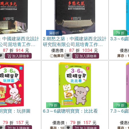
滿額折
79 折
：中國建築西北設計
2.
鄉愁之築：中國建築西北設計
3.
3～6
公司屈培青工作室
研究院有限公司屈培青工作室
品集(下篇)（簡體
87
914
建築設計作品集(上篇)（簡體
87
1034
：
優惠價：
優惠
書）
無庫存
庫存：1
79 折
79 折
聰明寶寶：玩拼圖
6.
3～6歲聰明寶寶：比比看
7.
3～6
79
157
79
157
：
優惠價：
優惠
庫存：10
庫存：1