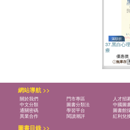
滿額折
37.
黑白心理
療
優惠價
無庫存
網站導航 >>
關於我們
門市專區
人才招
中文分類
圖書分類法
中國圖
通關密碼
學習平台
圖書館採
異業合作
閱讀潮評
紅利兌
圖書目錄 >>