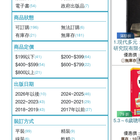
電子書
政府出版品
(54)
(7)
商品狀態
可訂購
無法訂購
(196)
(6)
有庫存
無庫存
(21)
(181)
滿額折
1.
現代多元
商品定價
研究院有限
建築設計作
優惠價
$199以下
$200~$399
(41)
(64)
書）
無庫存
$400~$599
$600~$799
(54)
(22)
$800以上
(21)
出版日期
2026年以後
2024~2025
(10)
(46)
2022~2023
2020~2021
(43)
(29)
2018~2019
2017年以前
(43)
(27)
79 折
5.
3～6歲
裝訂方式
平裝
精裝
(99)
(9)
優惠價
線裝
軟精
(6)
(2)
庫存：10