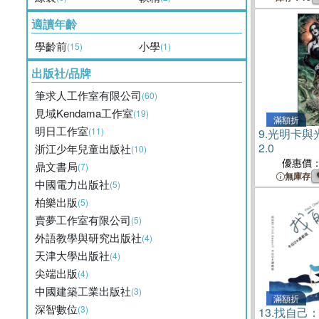
適讀年齡
學齡前
小學
(15)
(1)
出版社/品牌
筆求人工作室有限公司
(60)
見域Kendama工作室
(19)
滿額折
明日工作室
(11)
9.
光明卡與
2.0
浙江少年兒童出版社
(10)
優惠價
鼎文書局
(7)
無庫存
中國電力出版社
(5)
柏樂出版
(5)
賣夢工作室有限公司
(5)
外語教學與研究出版社
(4)
天津大學出版社
(4)
尖端出版
(4)
中國建築工業出版社
(3)
滿額折
深智數位
(3)
13.
找自己：