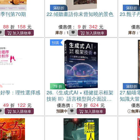
滿額折
滿額折
季刊第70期
22.
傾聽畫語你未曾知曉的景色
23.
甄子
88
158
9
342
：
優惠價：
優
庫存：1
庫存：
預購
79 折
滿額折
好好學：理性選擇感
26.
《生成式AI × 穩健提示框架
27.
貓喵
技術 III》語言模型與介面設計
知識大冒
49
122
篇 | Hugging Face × Streamlit ×
79
624
：
優惠價：
優
Gradio
預購中
無庫