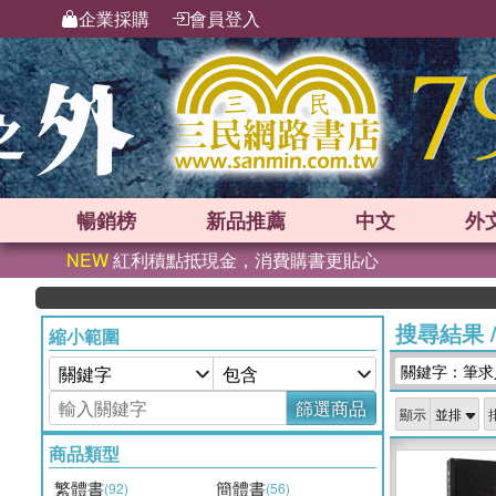
企業採購
會員登入
暢銷榜
新品
推薦
中文
外
NEW
紅利積點抵現金，消費購書更貼心
搜尋結果
縮小範圍
關鍵字：筆求
篩選商品
顯示
商品類型
繁體書
簡體書
(92)
(56)