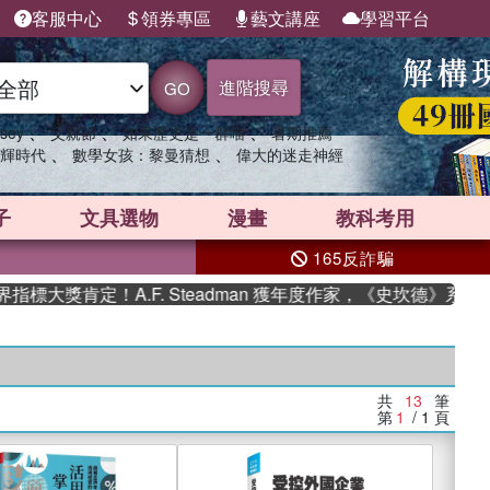
客服中心
領券專區
藝文講座
學習平台
進階搜尋
GO
、
、
、
sey
父親節
如果歷史是一群喵
暑期推薦
、
、
輝時代
數學女孩：黎曼猜想
偉大的迷走神經
子
文具選物
漫畫
教科考用
165反詐騙
獎肯定！A.F. Steadman 獲年度作家，《史坎德》系列帶你
共
13
筆
第
1
/ 1
頁