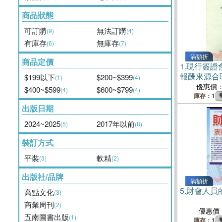
商品狀態
可訂購
無法訂購
(9)
(4)
有庫存
無庫存
(6)
(7)
滿額折
商品定價
1.
現行簽證
報酬來源合
$199以下
$200~$399
(1)
(4)
優惠價
$400~$599
$600~$799
(4)
(4)
庫存：1
出版日期
2024~2025
2017年以前
(5)
(8)
裝訂方式
平裝
軟精
(3)
(2)
出版社/品牌
滿額折
5.
財會人員
高點文化
(3)
商業周刊
(2)
優惠價
五南圖書出版
(1)
庫存：1