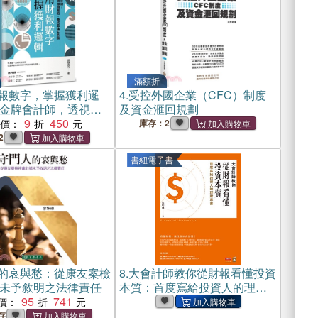
滿額折
報數字，掌握獲利邏
4.
受控外國企業（CFC）制度
金牌會計師，透視經
及資金滙回規劃
與風險，養成最強生
9
450
惠價：
庫存：2
2
書紐電子書
的哀與愁：從康友案檢
8.
大會計師教你從財報看懂投資
未予敘明之法律責任
本質：首度寫給投資人的理財
95
741
專書(電子書)
價：
存