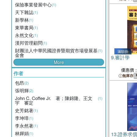
保險事業發展中心
(1)
天下雜誌
(1)
新學林
(1)
東華書局
(1)
永然文化
(1)
漢邦管理顧問
(1)
財團法人中華民國證券暨期貨市場發展基
(1)
滿額折
金會
9.
審計學
More
優惠價
作者
無庫存
包昂
(2)
張明輝
(2)
John C. Coffee Jr. 著；陳錦隆、王文
(1)
宇 審定
史芳銘著
(1)
李坤璋
(1)
李永然著
(1)
林嬋娟
(1)
13.
證券求