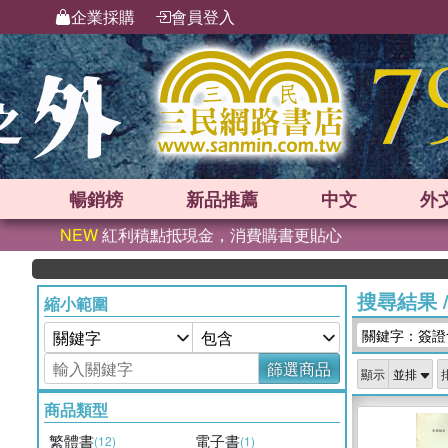
企業採購
會員登入
暢銷榜
新品
推薦
中文
外
NEW
紅利積點抵現金，消費購書更貼心
搜尋結果
縮小範圍
關鍵字：簽證
篩選商品
顯示
商品類型
繁體書
電子書
(12)
(1)