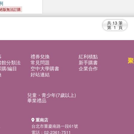
例
絕版無法訂購
共
13
筆
第
1
頁
募
禮券兌換
紅利積點
聚
書館分類法
常見問題
新手購書
購/編目
空中大學購書
企業合作
換
好站連結
兒童・青少年(7歲以上)
畢業禮品
重南店
號
台北市重慶南路一段61號
電話：02-2361-7511