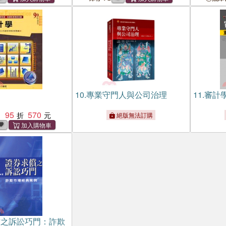
10.
專業守門人與公司治理
11.
審計
95
570
：
絕版無法訂購
償之訴訟巧門：詐欺