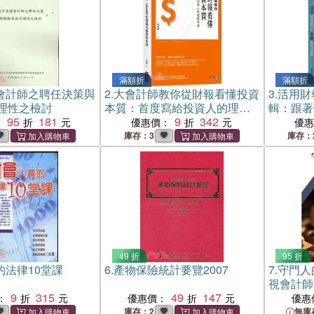
滿額折
滿額折
會計師之聘任決策與
2.
大會計師教你從財報看懂投資
3.
活用財
理性之檢討
本質：首度寫給投資人的理財
輯：跟著
95
181
專書
9
342
營的資源
：
優惠價：
優
意腦
庫存：3
庫存：
49 折
95 折
的法律10堂課
6.
產物保險統計要覽2007
7.
守門人
視會計師
9
315
49
147
：
優惠價：
優惠
庫存：2
無庫