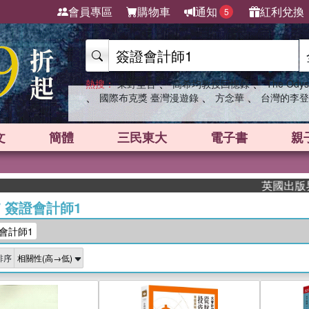
會員專區
購物車
通知
紅利兌換
5
、
、
熱搜：
東野圭吾
高希均教授回憶錄
The Odys
、
、
、
國際布克獎 臺灣漫遊錄
方念華
台灣的李登
文
簡體
三民東大
電子書
親
英國出版界指標大
/
簽證會計師1
會計師1
排序