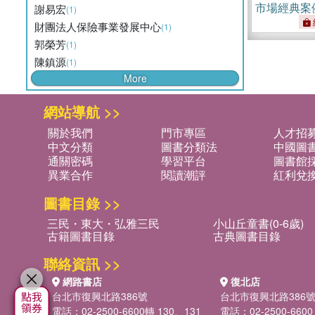
市場經典案
謝易宏
(1)
財團法人保險事業發展中心
(1)
郭榮芳
(1)
陳鎮源
(1)
More
網站導航 >>
關於我們
門市專區
人才招
中文分類
圖書分類法
中國圖
通關密碼
學習平台
圖書館採
異業合作
閱讀潮評
紅利兌
圖書目錄 >>
三民・東大・弘雅三民
小山丘童書(0-6歲)
古籍圖書目錄
古典圖書目錄
聯絡資訊 >>
網路書店
復北店
台北市復興北路386號
台北市復興北路386
電話：02-2500-6600轉 130、131
電話：02-2500-6600