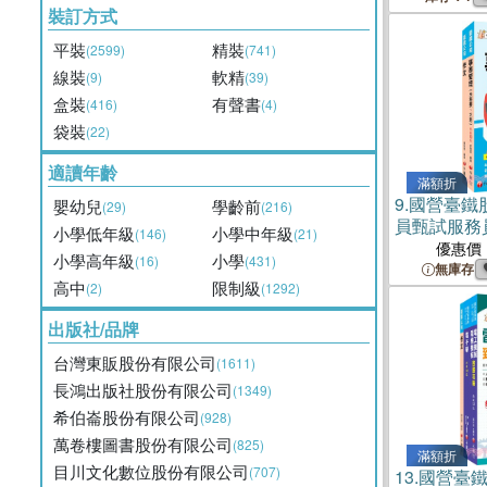
裝訂方式
平裝
精裝
(2599)
(741)
線裝
軟精
(9)
(39)
盒裝
有聲書
(416)
(4)
袋裝
(22)
適讀年齡
滿額折
9.
國營臺鐵
嬰幼兒
學齡前
(29)
(216)
員甄試服務
小學低年級
小學中年級
(146)
(21)
套書（共二
優惠價
小學高年級
小學
(16)
(431)
無庫存
高中
限制級
(2)
(1292)
出版社/品牌
台灣東販股份有限公司
(1611)
長鴻出版社股份有限公司
(1349)
希伯崙股份有限公司
(928)
萬卷樓圖書股份有限公司
(825)
滿額折
目川文化數位股份有限公司
(707)
13.
國營臺