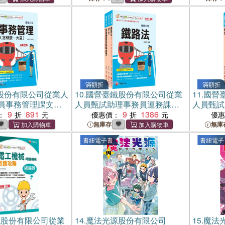
滿額折
滿額折
股份有限公司從業人
10.
國營臺鐵股份有限公司從業
11.
國營
員事務管理課文版
人員甄試助理事務員運務課文
人員甄試
冊）
9
891
版套書（共三冊）
9
1386
書（共二
：
優惠價：
優
無庫存
無庫
書紐電子書
書紐電子
鐵股份有限公司從業
14.
魔法光源股份有限公司
15.
魔法