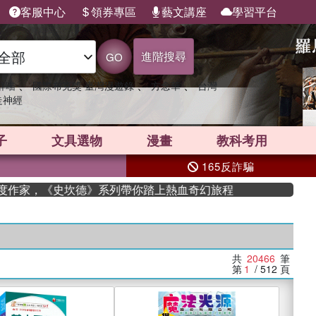
客服中心
領券專區
藝文講座
學習平台
進階搜尋
GO
、
、
、
群喵
國際布克獎 臺灣漫遊錄
方念華
台灣
走神經
子
文具選物
漫畫
教科考用
165反詐騙
家，《史坎德》系列帶你踏上熱血奇幻旅程
共
20466
筆
第
1
/ 512
頁