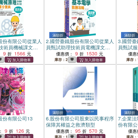
滿額折
滿額折
股份有限公司從業人
2.
國營臺鐵股份有限公司從業人
3.
國營臺
技術員機械課文版
員甄試助理技術員電機課文版
員甄試服
冊）
9
1566
套書（三冊）
9
1530
文版套書
：
優惠價：
優惠
庫存：2
庫存：
滿額折
滿額折
股份有限公司13
6.
股份有限公司股東以民事程序
7.
企業法
保障其權益之救濟類型
份有限公
9
126
95
570
：
優惠價：
優惠
庫存：1
庫存：