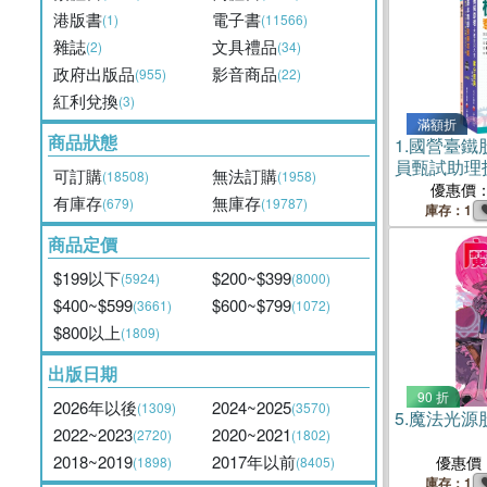
港版書
電子書
(1)
(11566)
雜誌
文具禮品
(2)
(34)
政府出版品
影音商品
(955)
(22)
紅利兌換
(3)
滿額折
商品狀態
1.
國營臺鐵
員甄試助理
可訂購
無法訂購
(18508)
(1958)
套書（共三
優惠價
有庫存
無庫存
(679)
(19787)
庫存：1
商品定價
$199以下
$200~$399
(5924)
(8000)
$400~$599
$600~$799
(3661)
(1072)
$800以上
(1809)
出版日期
90 折
2026年以後
2024~2025
(1309)
(3570)
5.
魔法光源
2022~2023
2020~2021
(2720)
(1802)
2018~2019
2017年以前
優惠價
(1898)
(8405)
庫存：1