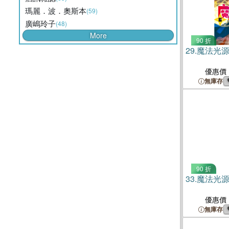
瑪麗．波．奧斯本
(59)
廣嶋玲子
(48)
More
90 折
29.
魔法光源
優惠價
無庫存
90 折
33.
魔法光源
優惠價
無庫存