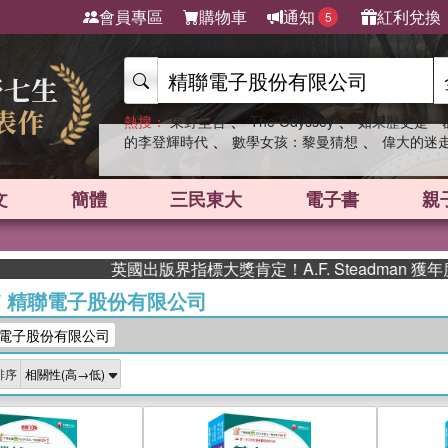
會員專區
購物車
通知
紅利兌換
5
、
、
熱搜：
東野圭吾
The Odyssey
如果歷史是一
、
、
的李登輝時代
數學女孩：黎曼猜想
偉大的迷
文
簡體
三民東大
電子書
親
英國出版界指標大獎肯定！A.F. Steadman 獲年度作
/
精聯電子股份有限公司
電子股份有限公司
排序