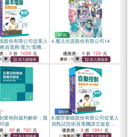
90 折
鐵股份有限公司從業人
4.
魔法光源股份有限公司14
務員電務/電力/電機課
（共二冊）
9
1026
9
126
價：
優惠價：
1
庫存：1
滿額折
制實例與裁判解析：股
8.
國營臺鐵股份有限公司從業人
司篇
員甄試技術員電機課文版套書
95
760
（共四冊）
9
1841
價：
優惠價：
1
無庫存