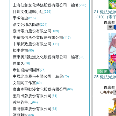
上海仙劍文化傳媒股份有限公司 編著
(296)
目川文化編輯小組
21.
魔法光
(229)
（10）(電子
手塚治虫
(215)
優惠價
鼎文公職名師群
(204)
臺灣電力股份有限公司
(139)
中華徵信所企業股份有限公司
(117)
中華郵政股份有限公司
(111)
松本光司
(95)
廣東奧飛動漫文化股份有限公司 編著
(93)
原泰久
(76)
希伯崙編輯團隊
(76)
90 折
中國北車股份有限公司 編著
25.
魔法光源
(75)
文淵閣工作室
(69)
優惠價
廣東奧飛動漫文化股份有限公司
(66)
無庫存
墨刻出版股份有限公司
(64)
黃翊鈞等…
(64)
臺灣糖業股份有限公司
(63)
酒訊雜誌
(63)