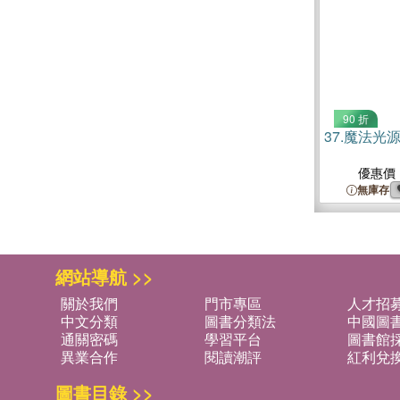
90 折
37.
魔法光源
優惠價
無庫存
網站導航 >>
關於我們
門市專區
人才招
中文分類
圖書分類法
中國圖
通關密碼
學習平台
圖書館採
異業合作
閱讀潮評
紅利兌
圖書目錄 >>