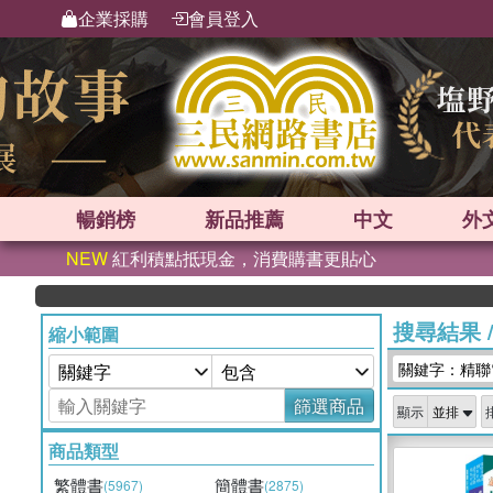
企業採購
會員登入
暢銷榜
新品
推薦
中文
外
NEW
紅利積點抵現金，消費購書更貼心
搜尋結果
縮小範圍
關鍵字：精聯
篩選商品
顯示
商品類型
繁體書
簡體書
(5967)
(2875)