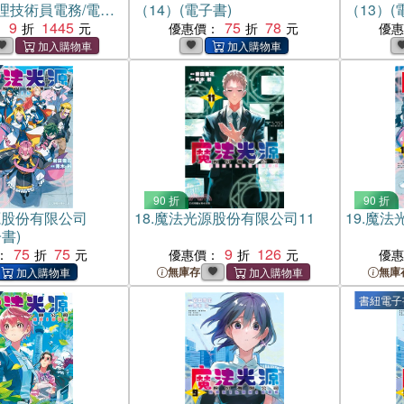
理技術員電務/電力
（14）(電子書)
（13）(
（共三冊）
9
1445
75
78
：
優惠價：
優
90 折
90 折
源股份有限公司
18.
魔法光源股份有限公司11
19.
魔法
書)
75
75
9
126
：
優惠價：
優
無庫存
無庫
書紐電子