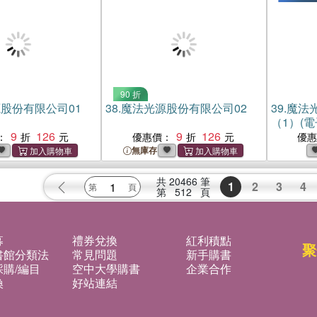
90 折
股份有限公司01
38.
魔法光源股份有限公司02
39.
魔法
（1）(電
9
126
9
126
：
優惠價：
優
無庫存
共
20466
筆
1
2
3
4
第
512
頁
募
禮券兌換
紅利積點
聚
書館分類法
常見問題
新手購書
購/編目
空中大學購書
企業合作
換
好站連結