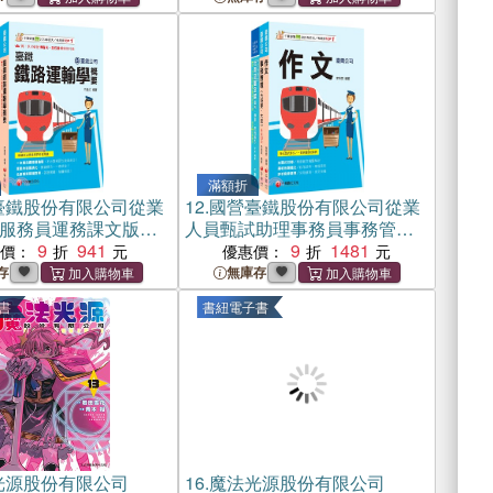
滿額折
臺鐵股份有限公司從業
12.
國營臺鐵股份有限公司從業
服務員運務課文版套
人員甄試助理事務員事務管理
冊）
9
941
課文版套書（共三冊）
9
1481
惠價：
優惠價：
存
無庫存
書
書紐電子書
光源股份有限公司
16.
魔法光源股份有限公司