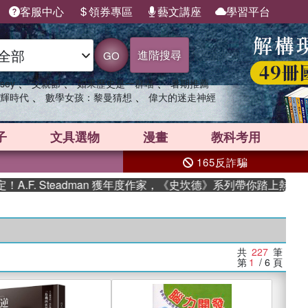
客服中心
領券專區
藝文講座
學習平台
進階搜尋
GO
、
、
、
sey
父親節
如果歷史是一群喵
暑期推薦
、
、
輝時代
數學女孩：黎曼猜想
偉大的迷走神經
子
文具選物
漫畫
教科考用
165反詐騙
Steadman 獲年度作家，《史坎德》系列帶你踏上熱血奇幻旅程
共
227
筆
第
1
/ 6
頁