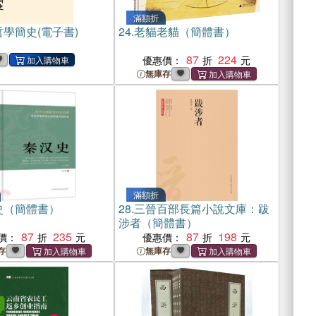
滿額折
學簡史(電子書)
24.
老貓老貓（簡體書）
87
224
優惠價：
無庫存
滿額折
史（簡體書）
28.
三晉百部長篇小說文庫：跋
涉者（簡體書）
87
235
87
198
價：
優惠價：
存
無庫存