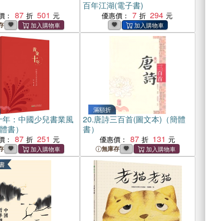
百年江湖(電子書)
87
501
7
294
價：
優惠價：
存
滿額折
十年：中國少兒書業風
20.
唐詩三百首(圖文本)（簡體
體書）
書）
87
251
87
131
價：
優惠價：
存
無庫存
書