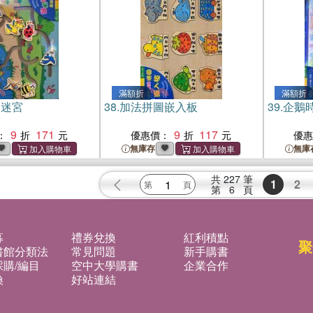
滿額折
滿額折
物迷宮
38.
加法拼圖嵌入板
39.
企鵝
9
171
9
117
：
優惠價：
優
無庫存
無庫
共
227
筆
1
2
第
6
頁
募
禮券兌換
紅利積點
聚
書館分類法
常見問題
新手購書
購/編目
空中大學購書
企業合作
換
好站連結