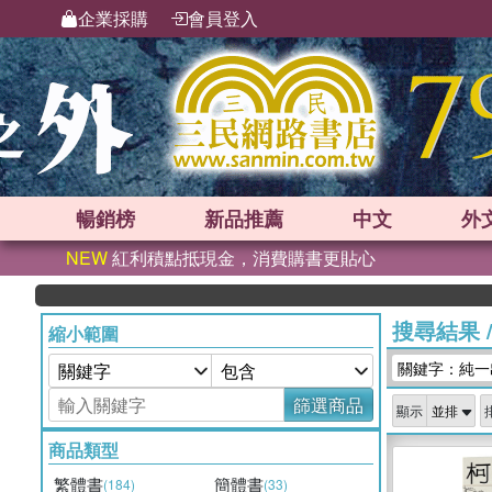
企業採購
會員登入
暢銷榜
新品
推薦
中文
外
NEW
紅利積點抵現金，消費購書更貼心
搜尋結果
縮小範圍
關鍵字：純一
篩選商品
顯示
商品類型
繁體書
簡體書
(184)
(33)