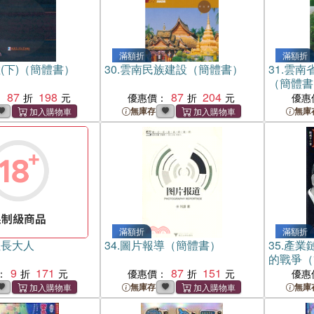
滿額折
滿額折
(下)（簡體書）
30.
雲南民族建設（簡體書）
31.
雲南
（簡體書
87
198
87
204
：
優惠價：
優惠
無庫存
無庫
滿額折
滿額折
社長大人
34.
圖片報導（簡體書）
35.
產業
的戰爭（
9
171
87
151
：
優惠價：
優惠
無庫存
無庫