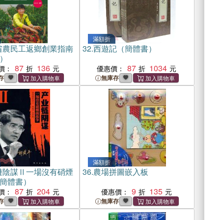
滿額折
省農民工返鄉創業指南
32.
西遊記（簡體書）
）
87
136
87
1034
價：
優惠價：
存
無庫存
滿額折
鏈陰謀Ⅱ一場沒有硝煙
36.
農場拼圖嵌入板
簡體書）
87
204
9
135
價：
優惠價：
存
無庫存