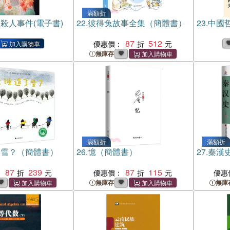
滿額折
殺人事件(電子書)
22.
彼得兔故事全集（簡體書）
23.
中國哲
87
512
優惠價：
無庫存
滿額折
滿額折
了雪？（簡體書）
26.
憶（簡體書）
27.
秦漢
87
239
87
115
：
優惠價：
優惠
無庫存
無庫