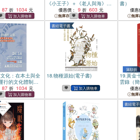
《小王子》＋《老人與海》精
書）
87
1034
裝套書
9
603
優惠價：
優惠
無庫存
無庫
書紐電子書
滿額折
的文化：在本土與全
18.
物種源始(電子書)
19.
黃金
運行的文化體制
雲錄（簡
87
1034
優惠
無庫
書紐電子