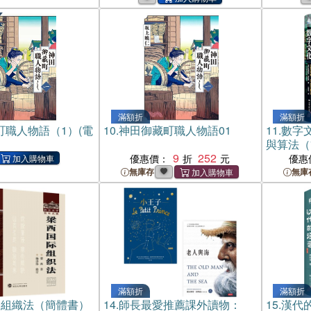
滿額折
滿額折
町職人物語（1）(電
10.
神田御藏町職人物語01
11.
數字
與算法（
9
252
優惠價：
優惠
無庫存
無庫
滿額折
滿額折
際組織法（簡體書）
14.
師長最愛推薦課外讀物：
15.
漢代的