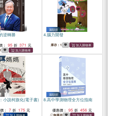
滿額折
的逆轉勝
4.
腦力開發
95
371
價：
庫存：1
1
書
滿額折
：小說柯旗化(電子書)
8.
高中學測物理全方位指南
7
175
95
456
惠價：
優惠價：
無庫存