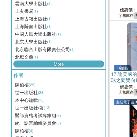
雲南大學出版社
(2)
優惠價：
上友書局
(1)
無庫存
上海古籍出版社
(1)
上海辭書出版社
(1)
中國人民大學出版社
(1)
北京大學出版社
(1)
北京聯合出版有限責任公司
(1)
北嶽文藝
(1)
More
滿額折
17.
論美國
作者
球之間雙向
陳伯榕
(29)
（簡體書）
優惠價：
世一出版社
無庫存
(23)
本中心編輯
(15)
書紐電子書
世一出版社/著
(13)
醫師資格考試專家組
(7)
統一語言編輯委員會
(5)
陳柏榕
(4)