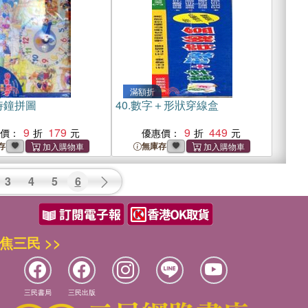
滿額折
時鐘拼圖
40.
數字＋形狀穿線盒
9
179
9
449
惠價：
優惠價：
存
無庫存
3
4
5
6
焦三民 >>
三民書局
三民出版