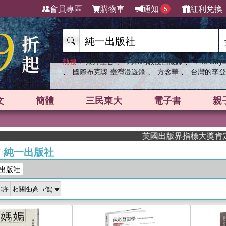
會員專區
購物車
通知
紅利兌換
5
、
、
熱搜：
東野圭吾
高希均教授回憶錄
The Odys
、
、
、
國際布克獎 臺灣漫遊錄
方念華
台灣的李登
文
簡體
三民東大
電子書
親
英國出版界指標大獎肯定！A.F. 
/
純一出版社
出版社
排序