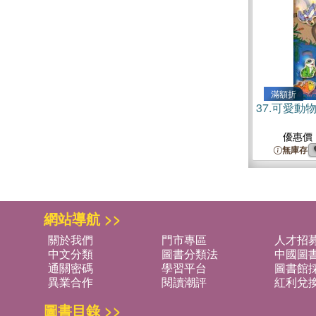
滿額折
37.
可愛動
優惠價
無庫存
網站導航 >>
關於我們
門市專區
人才招
中文分類
圖書分類法
中國圖
通關密碼
學習平台
圖書館採
異業合作
閱讀潮評
紅利兌
圖書目錄 >>