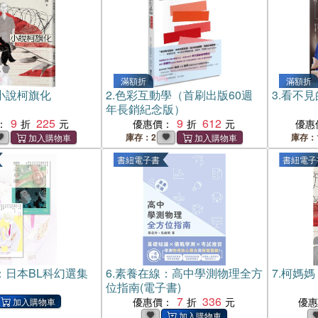
滿額折
滿額折
小說柯旗化
2.
色彩互動學（首刷出版60週
3.
看不見
年長銷紀念版）
9
225
9
612
：
優惠價：
優惠
庫存：2
庫存：
書紐電子書
書紐電子
：日本BL科幻選集
6.
素養在線：高中學測物理全方
7.
柯媽媽
位指南(電子書)
7
336
優惠價：
優