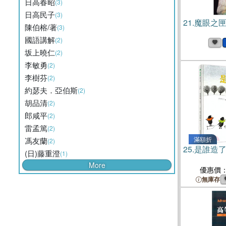
日高春昭
(3)
日高民子
(3)
21.
魔眼之匣
陳伯榕/著
(3)
國語講解
(2)
坂上曉仁
(2)
李敏勇
(2)
李樹芬
(2)
約瑟夫．亞伯斯
(2)
胡品清
(2)
郎咸平
(2)
雷孟篤
(2)
滿額折
馮友蘭
(2)
25.
是誰造
(日)藤重澄
(1)
More
優惠價
無庫存