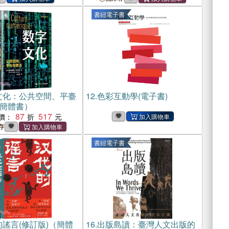
書紐電子書
文化：公共空間、平臺
12.
色彩互動學(電子書)
簡體書）
87
517
價：
存
書紐電子書
謠言(修訂版)（簡體
16.
出版島讀：臺灣人文出版的