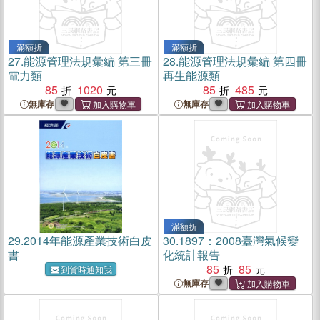
滿額折
滿額折
27.
能源管理法規彙編 第三冊
28.
能源管理法規彙編 第四冊
電力類
再生能源類
85
1020
85
485
無庫存
無庫存
滿額折
29.
2014年能源產業技術白皮
30.
1897：2008臺灣氣候變
書
化統計報告
85
85
到貨時通知我
無庫存