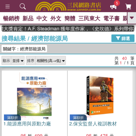
5
暢銷榜
新品
中文
外文
簡體
三民東大
電子書
親子
GO
定！A.F. Steadman 獲年度作家，《史坎德》系列帶你踏上
搜尋結果
/
經濟部能源局
、
、
熱搜：
東野圭吾
The Odyssey
篩選
、
、
父親節
如果歷史是一群喵
暑期
關鍵字：經濟部能源局
、
、
推薦
國際布克獎 臺灣漫遊錄
方
、
、
念華
台灣的李登輝時代
數學女
共
40
筆
顯示
排序
、
孩：黎曼猜想
偉大的迷走神經
第
1
/ 1
頁
滿額折
滿額折
1.
能源應用與原動力廠
2.
保安監督人複訓教材
95
499
95
475