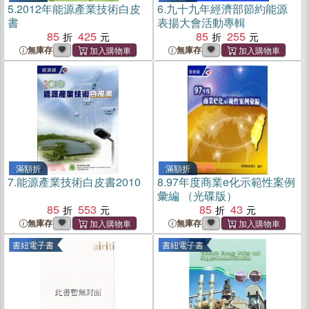
5.
2012年能源產業技術白皮
6.
九十九年經濟部節約能源
書
表揚大會活動專輯
85
425
85
255
無庫存
無庫存
滿額折
滿額折
7.
能源產業技術白皮書2010
8.
97年度商業e化示範性案例
彙編 （光碟版）
85
553
85
43
無庫存
無庫存
書紐電子書
書紐電子書