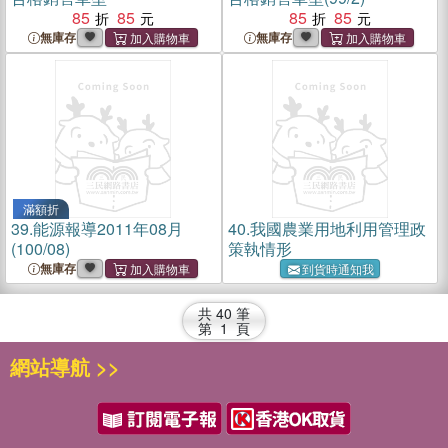
85
85
85
85
無庫存
無庫存
滿額折
39.
能源報導2011年08月
40.
我國農業用地利用管理政
(100/08)
策執情形
無庫存
到貨時通知我
共
40
筆
第
1
頁
網站導航 >>