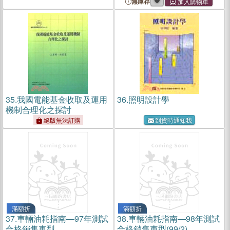
無庫存
35.
我國電能基金收取及運用
36.
照明設計學
機制合理化之探討
絕版無法訂購
到貨時通知我
滿額折
滿額折
37.
車輛油耗指南―97年測試
38.
車輛油耗指南―98年測試
合格銷售車型
合格銷售車型(99/2)