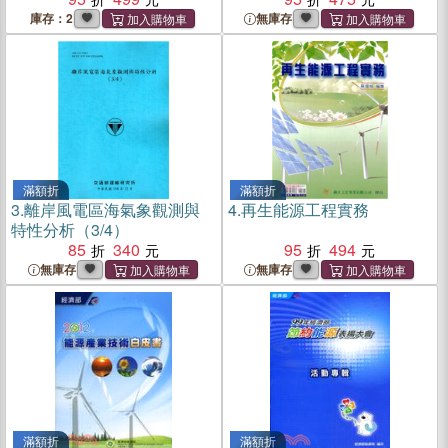
庫存：2
無庫存
滿額折
滿額折
3.
離岸風電區海氣象觀測與
4.
再生能源工程實務
特性分析（3/4）
85
340
95
494
無庫存
無庫存
滿額折
滿額折