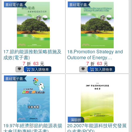
書紐電子書
書紐電子書
17.
節約能源推動策略措施及
18.
Promotion Strategy and
成效(電子書)
Outcome of Energy
7
63
Conservation Policy(電子書)
7
63
書紐電子書
滿額折
19.
97年經濟部節約能源表揚
20.
2007年能源科技研究發展
大會活動專輯(電子書)
白皮書(POD)