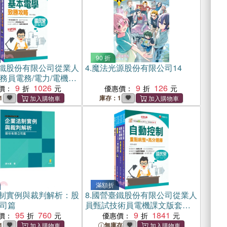
90 折
鐵股份有限公司從業人
4.
魔法光源股份有限公司14
務員電務/電力/電機課
（共二冊）
9
1026
9
126
價：
優惠價：
1
庫存：1
滿額折
制實例與裁判解析：股
8.
國營臺鐵股份有限公司從業人
司篇
員甄試技術員電機課文版套書
95
760
（共四冊）
9
1841
價：
優惠價：
1
無庫存