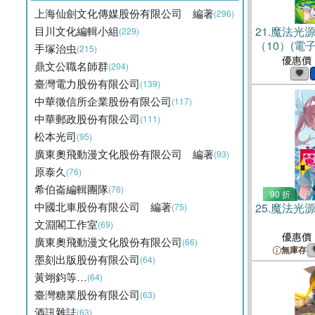
上海仙劍文化傳媒股份有限公司 編著
(296)
目川文化編輯小組
21.
魔法光
(229)
（10）(電子
手塚治虫
(215)
優惠價
鼎文公職名師群
(204)
臺灣電力股份有限公司
(139)
中華徵信所企業股份有限公司
(117)
中華郵政股份有限公司
(111)
松本光司
(95)
廣東奧飛動漫文化股份有限公司 編著
(93)
原泰久
(76)
希伯崙編輯團隊
(76)
90 折
中國北車股份有限公司 編著
25.
魔法光源
(75)
文淵閣工作室
(69)
優惠價
廣東奧飛動漫文化股份有限公司
(66)
無庫存
墨刻出版股份有限公司
(64)
黃翊鈞等…
(64)
臺灣糖業股份有限公司
(63)
酒訊雜誌
(63)