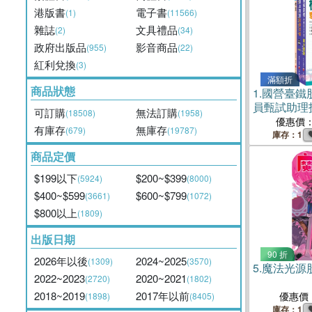
港版書
電子書
(1)
(11566)
雜誌
文具禮品
(2)
(34)
政府出版品
影音商品
(955)
(22)
紅利兌換
(3)
滿額折
商品狀態
1.
國營臺鐵
員甄試助理
可訂購
無法訂購
(18508)
(1958)
套書（共三
優惠價
有庫存
無庫存
(679)
(19787)
庫存：1
商品定價
$199以下
$200~$399
(5924)
(8000)
$400~$599
$600~$799
(3661)
(1072)
$800以上
(1809)
出版日期
90 折
2026年以後
2024~2025
(1309)
(3570)
5.
魔法光源
2022~2023
2020~2021
(2720)
(1802)
2018~2019
2017年以前
優惠價
(1898)
(8405)
庫存：1