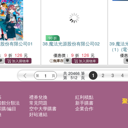
90 折
股份有限公司01
38.
魔法光源股份有限公司02
39.
魔法
（1）(電
9
126
9
126
：
優惠價：
優
無庫存
共
20466
筆
1
2
3
4
第
512
頁
募
禮券兌換
紅利積點
聚
書館分類法
常見問題
新手購書
購/編目
空中大學購書
企業合作
換
好站連結