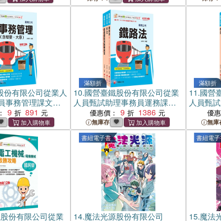
滿額折
滿額折
股份有限公司從業人
10.
國營臺鐵股份有限公司從業
11.
國營
員事務管理課文版
人員甄試助理事務員運務課文
人員甄試
冊）
9
891
版套書（共三冊）
9
1386
書（共二
：
優惠價：
優
無庫存
無庫
書紐電子書
書紐電子
鐵股份有限公司從業
14.
魔法光源股份有限公司
15.
魔法