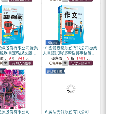
滿額折
臺鐵股份有限公司從業
12.
國營臺鐵股份有限公司從業
服務員運務課文版套
人員甄試助理事務員事務管理
冊）
9
941
課文版套書（共三冊）
9
1481
惠價：
優惠價：
存
無庫存
書
書紐電子書
光源股份有限公司
16.
魔法光源股份有限公司