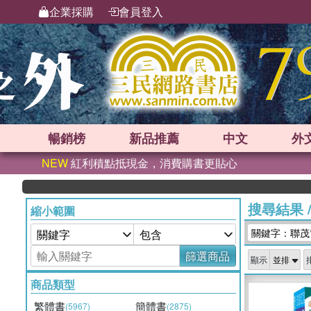
企業採購
會員登入
暢銷榜
新品
推薦
中文
外
NEW
紅利積點抵現金，消費購書更貼心
搜尋結果
縮小範圍
關鍵字：聯茂
篩選商品
顯示
商品類型
繁體書
簡體書
(5967)
(2875)