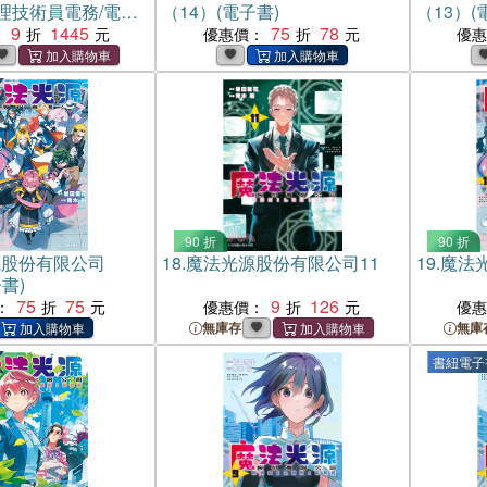
理技術員電務/電力
（14）(電子書)
（13）(
（共三冊）
9
1445
75
78
：
優惠價：
優
90 折
90 折
源股份有限公司
18.
魔法光源股份有限公司11
19.
魔法
書)
75
75
9
126
：
優惠價：
優
無庫存
無庫
書紐電子