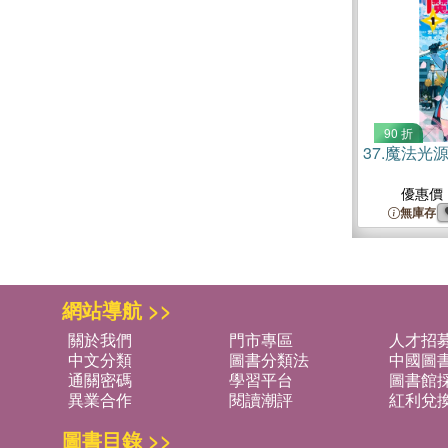
90 折
37.
魔法光源
優惠價
無庫存
網站導航 >>
關於我們
門市專區
人才招
中文分類
圖書分類法
中國圖
通關密碼
學習平台
圖書館採
異業合作
閱讀潮評
紅利兌
圖書目錄 >>