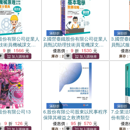
滿額折
滿額折
股份有限公司從業人
2.
國營臺鐵股份有限公司從業人
3.
國營臺
技術員機械課文版
員甄試助理技術員電機課文版
員甄試服
冊）
9
1566
套書（三冊）
9
1530
文版套書
：
優惠價：
優惠
庫存：2
庫存：
滿額折
滿額折
股份有限公司13
6.
股份有限公司股東以民事程序
7.
企業法
保障其權益之救濟類型
份有限公
9
126
95
570
：
優惠價：
優惠
庫存：1
庫存：