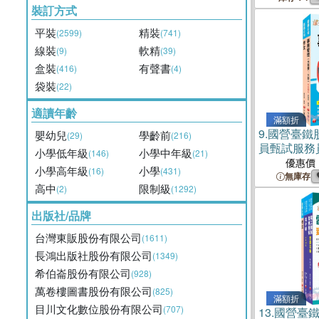
裝訂方式
平裝
精裝
(2599)
(741)
線裝
軟精
(9)
(39)
盒裝
有聲書
(416)
(4)
袋裝
(22)
適讀年齡
滿額折
9.
國營臺鐵
嬰幼兒
學齡前
(29)
(216)
員甄試服務
小學低年級
小學中年級
(146)
(21)
套書（共二
優惠價
小學高年級
小學
(16)
(431)
無庫存
高中
限制級
(2)
(1292)
出版社/品牌
台灣東販股份有限公司
(1611)
長鴻出版社股份有限公司
(1349)
希伯崙股份有限公司
(928)
萬卷樓圖書股份有限公司
(825)
滿額折
目川文化數位股份有限公司
(707)
13.
國營臺