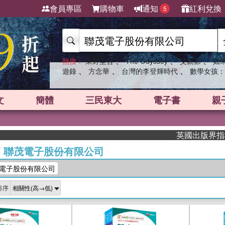
會員專區
購物車
通知
紅利兌換
5
、
、
、
熱搜：
東野圭吾
The Odyssey
父親節
如
、
、
、
遊錄
方念華
台灣的李登輝時代
數學女孩：
文
簡體
三民東大
電子書
親
英國出版界指標大獎肯定！
/
聯茂電子股份有限公司
電子股份有限公司
排序