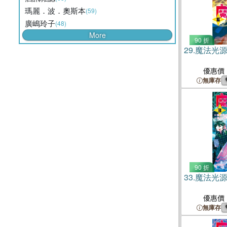
瑪麗．波．奧斯本
(59)
廣嶋玲子
(48)
More
90 折
29.
魔法光源
優惠價
無庫存
90 折
33.
魔法光源
優惠價
無庫存