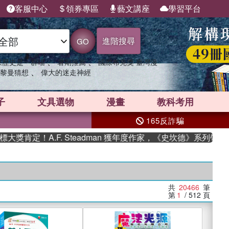
客服中心
領券專區
藝文講座
學習平台
進階搜尋
GO
、
、
果歷史是一群喵
暑期推薦
國際布克獎 臺灣漫
、
黎曼猜想
偉大的迷走神經
子
文具選物
漫畫
教科考用
165反詐騙
A.F. Steadman 獲年度作家，《史坎德》系列帶你踏上熱血
共
20466
筆
第
1
/ 512
頁