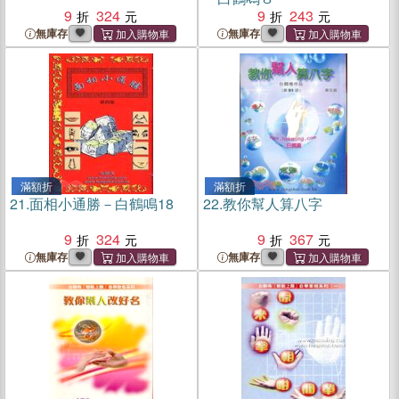
9
324
9
243
無庫存
無庫存
滿額折
滿額折
21.
面相小通勝－白鶴鳴18
22.
教你幫人算八字
9
324
9
367
無庫存
無庫存