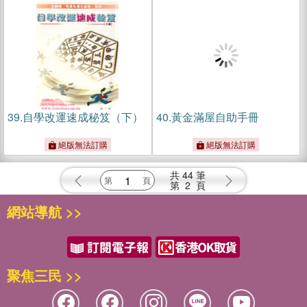
39.
自學改運速成秘笈（下）
40.
黃金滿屋自助手冊
絕版無法訂購
絕版無法訂購
共
44
筆
第
2
頁
網站導航 >>
聚焦三民 >>