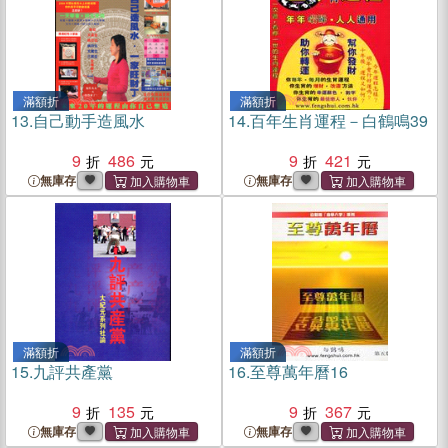
滿額折
滿額折
13.
自己動手造風水
14.
百年生肖運程－白鶴鳴39
9
486
9
421
無庫存
無庫存
滿額折
滿額折
15.
九評共產黨
16.
至尊萬年曆16
9
135
9
367
無庫存
無庫存