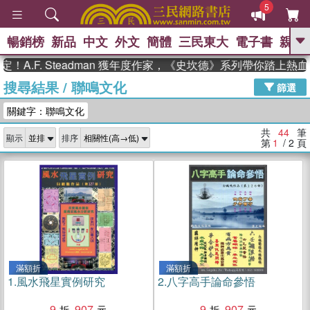
5
暢銷榜
新品
中文
外文
簡體
三民東大
電子書
親子
GO
. Steadman 獲年度作家，《史坎德》系列帶你踏上熱血奇幻
搜尋結果
/
聯鳴文化
、
熱搜：
東野圭吾
高希均教授回憶錄
篩選
、
、
、
The Odyssey
父親節
如果歷
關鍵字：聯鳴文化
、
、
史是一群喵
暑期推薦
國際布克
、
、
獎 臺灣漫遊錄
方念華
台灣的李
共
44
筆
顯示
排序
、
、
登輝時代
數學女孩：黎曼猜想
第
1
/ 2
頁
偉大的迷走神經
滿額折
滿額折
1.
風水飛星實例研究
2.
八字高手論命參悟
9
907
9
907