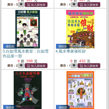
庫存：3
庫存：1
滿額折
滿額折
3.
白如雪風水教室：白如雪
4.
風水專家催旺財
作品第一部
9
398
9
432
庫存：2
庫存：1
滿額折
滿額折