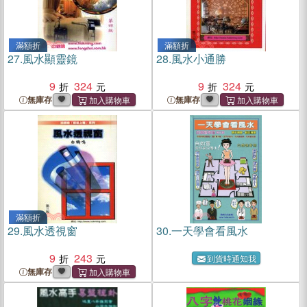
滿額折
滿額折
27.
風水顯靈鏡
28.
風水小通勝
9
324
9
324
無庫存
無庫存
滿額折
29.
風水透視窗
30.
一天學會看風水
9
243
到貨時通知我
無庫存