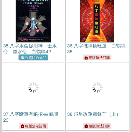
35.
八字水命捉用神：壬水
36.
八字擺陣搶旺運－白鶴鳴
命．癸水命－白鶴鳴42
35
到貨時通知我
絕版無法訂購
37.
八字斷事有絕招-白鶴鳴
38.
飛星改運顯鋒芒（上）
23
絕版無法訂購
絕版無法訂購