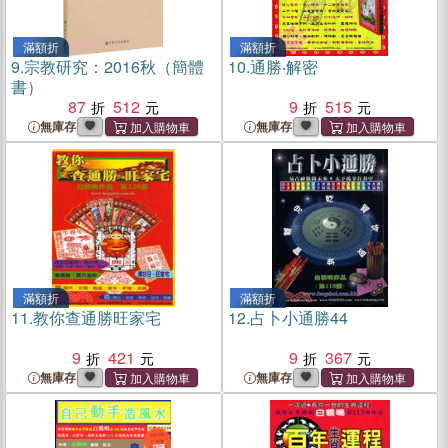
滿額折
滿額折
9.
宗教研究：2016秋（簡體
10.
通勝‧解密
書）
87
512
9
515
無庫存
無庫存
滿額折
滿額折
11.
教你查通勝旺家宅
12.
占卜小通勝44
9
421
9
367
無庫存
無庫存