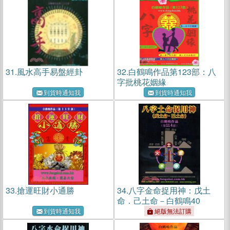
31.
風水高手易盤經卦
32.
白鶴鳴作品第123部：八
字批桃花姻緣
到貨時通知我
到貨時通知我
33.
搶運旺財小通勝
34.
八字金命捉用神：戊土
命．己土命－白鶴鳴40
到貨時通知我
絕版無法訂購