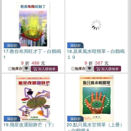
滿額折
滿額折
17.
教你布局旺才丁－白鶴鳴
18.
原來風水咁簡單－白鶴鳴
1
１９
9
486
9
367
無庫存
無庫存
滿額折
滿額折
19.
飛星改運顯鋒芒（下）
20.
點只風水甘簡單（上冊）
－白鶴鳴８