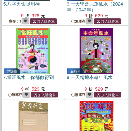
5.
八字火命捉用神
6.
一天學會九運風水（2024
年－2043年）
9
378
9
529
庫存：1
無庫存
滿額折
滿額折
7.
當旺風水：你都做得到
8.
一天精通本命年風水
9
529
9
529
無庫存
無庫存