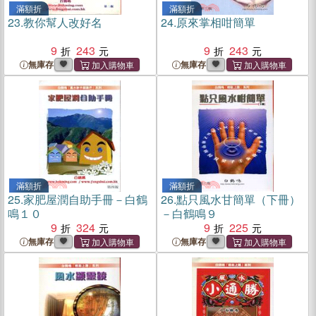
滿額折
滿額折
23.
教你幫人改好名
24.
原來掌相咁簡單
9
243
9
243
無庫存
無庫存
滿額折
滿額折
25.
家肥屋潤自助手冊－白鶴
26.
點只風水甘簡單（下冊）
鳴１０
－白鶴鳴９
9
324
9
225
無庫存
無庫存