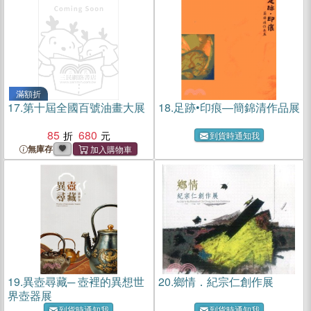
滿額折
17.
第十屆全國百號油畫大展
18.
足跡•印痕―簡錦清作品展
85
680
到貨時通知我
無庫存
19.
異壺尋藏─ 壺裡的異想世
20.
鄉情．紀宗仁創作展
界壺器展
到貨時通知我
到貨時通知我