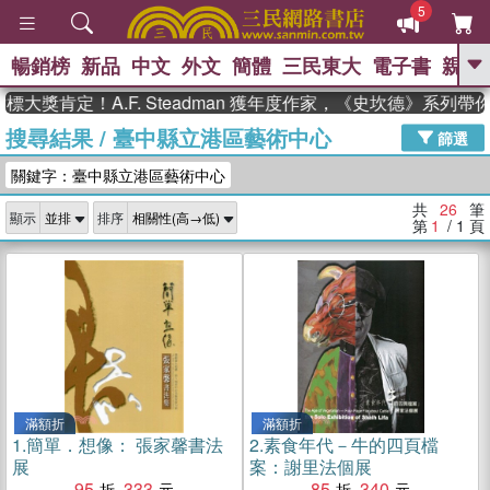
5
暢銷榜
新品
中文
外文
簡體
三民東大
電子書
親子
GO
肯定！A.F. Steadman 獲年度作家，《史坎德》系列帶你踏
搜尋結果
/
臺中縣立港區藝術中心
、
熱搜：
東野圭吾
高希均教授回憶錄
篩選
、
、
、
The Odyssey
父親節
如果歷
關鍵字：臺中縣立港區藝術中心
、
、
史是一群喵
暑期推薦
國際布克
、
、
獎 臺灣漫遊錄
方念華
台灣的李
共
26
筆
顯示
排序
、
、
登輝時代
數學女孩：黎曼猜想
第
1
/ 1
頁
偉大的迷走神經
滿額折
滿額折
1.
簡單．想像： 張家馨書法
2.
素食年代－牛的四頁檔
展
案：謝里法個展
95
333
85
340