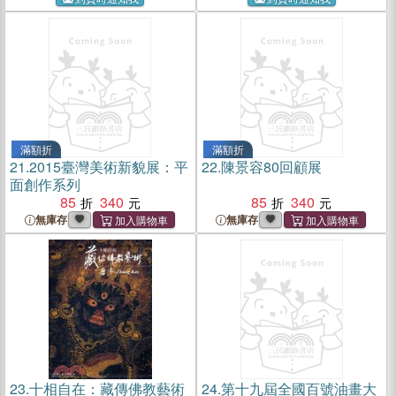
滿額折
滿額折
21.
2015臺灣美術新貌展：平
22.
陳景容80回顧展
面創作系列
85
340
85
340
無庫存
無庫存
23.
十相自在：藏傳佛教藝術
24.
第十九屆全國百號油畫大