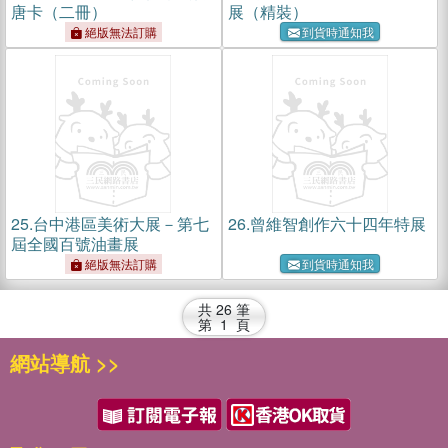
唐卡（二冊）
展（精裝）
絕版無法訂購
到貨時通知我
25.
台中港區美術大展－第七
26.
曾維智創作六十四年特展
屆全國百號油畫展
絕版無法訂購
到貨時通知我
共
26
筆
第
1
頁
網站導航 >>