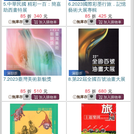
5.
中華民國 精彩一百：簡嘉
6.
2023國際彩墨行旅．記憶
助西畫特展
藝術大展專輯
85
340
85
425
無庫存
無庫存
滿額折
滿額折
7.
2023臺灣美術新貌獎
8.
第22屆全國百號油畫大展
85
510
85
680
無庫存
無庫存