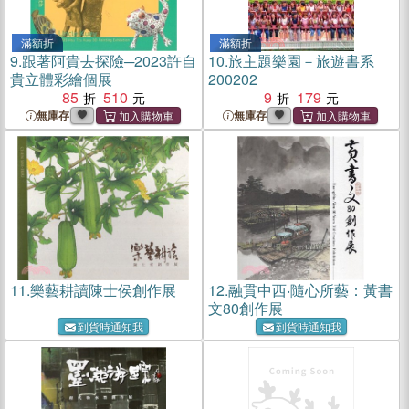
滿額折
滿額折
9.
跟著阿貴去探險─2023許自
10.
旅主題樂園－旅遊書系
貴立體彩繪個展
200202
85
510
9
179
無庫存
無庫存
11.
樂藝耕讀陳士侯創作展
12.
融貫中西‧隨心所藝：黃書
文80創作展
到貨時通知我
到貨時通知我