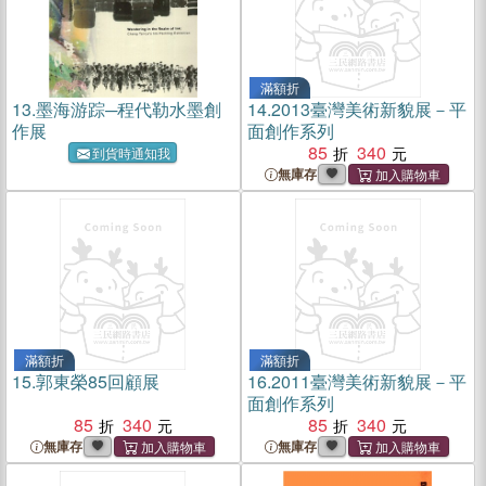
滿額折
13.
墨海游踪─程代勒水墨創
14.
2013臺灣美術新貌展－平
作展
面創作系列
85
340
到貨時通知我
無庫存
滿額折
滿額折
15.
郭東榮85回顧展
16.
2011臺灣美術新貌展－平
面創作系列
85
340
85
340
無庫存
無庫存