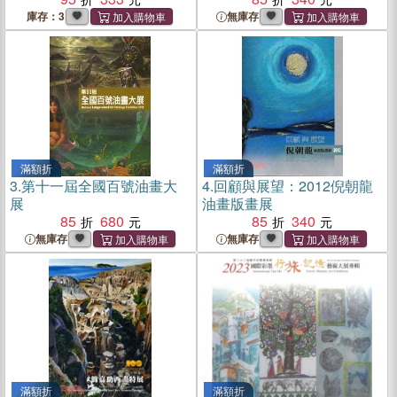
庫存：3
無庫存
滿額折
滿額折
3.
第十一屆全國百號油畫大
4.
回顧與展望：2012倪朝龍
展
油畫版畫展
85
680
85
340
無庫存
無庫存
滿額折
滿額折