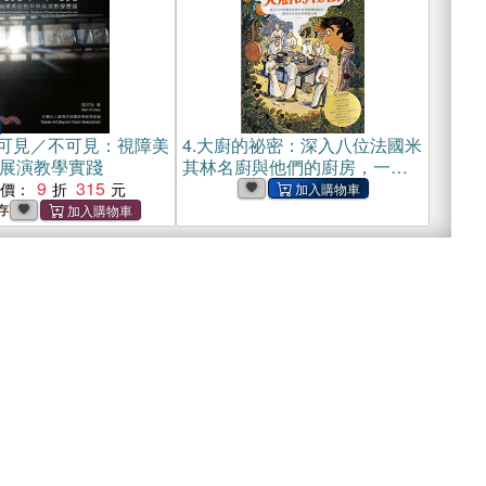
可見／不可見：視障美
4.
大廚的祕密：深入八位法國米
展演教學實踐
其林名廚與他們的廚房，一個
9
315
菜鳥美食家的啟發之旅(電子書)
惠價：
存