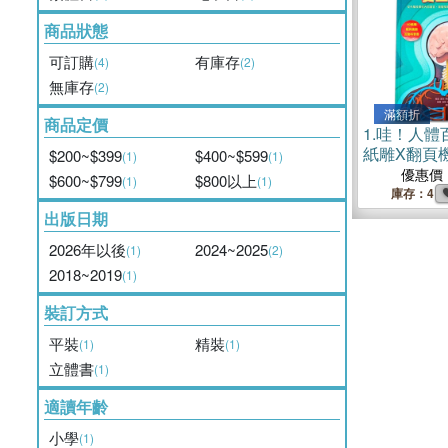
商品狀態
可訂購
有庫存
(4)
(2)
無庫存
(2)
滿額折
商品定價
1.
哇！人體
紙雕X翻頁
$200~$399
$400~$599
(1)
(1)
從外層皮膚
優惠價
$600~$799
$800以上
(1)
(1)
探索人體深
庫存：4
的解剖課）
出版日期
2026年以後
2024~2025
(1)
(2)
2018~2019
(1)
裝訂方式
平裝
精裝
(1)
(1)
立體書
(1)
適讀年齡
小學
(1)