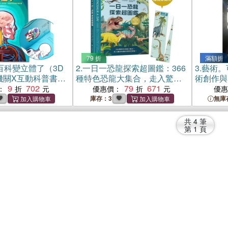
79 折
滿額折
百科變立體了（3D
2.
一日一恐龍探索超圖鑑：366
3.
藝術。
機關X互動科普書，
種特色恐龍大集合，走入驚奇
術創作與
到內部器官，層層
9
702
有趣的跨時空探險！〔特徵精
79
671
：
優惠價：
優
處，就像身歷其境
繪彩圖X中英名稱對照〕
庫存：3
無庫
共
4
筆
第
1
頁