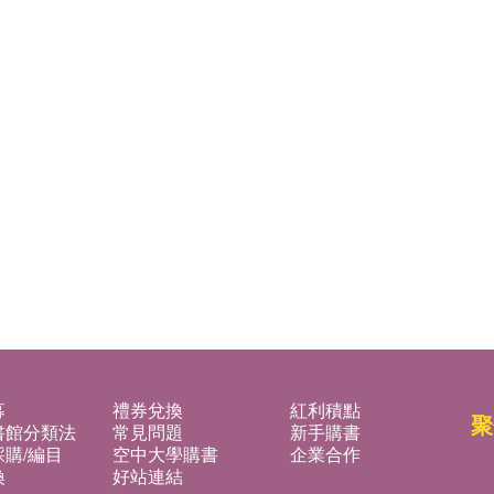
募
禮券兌換
紅利積點
聚
書館分類法
常見問題
新手購書
購/編目
空中大學購書
企業合作
換
好站連結