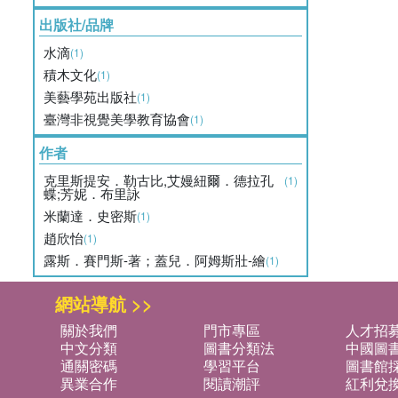
出版社/品牌
水滴
(1)
積木文化
(1)
美藝學苑出版社
(1)
臺灣非視覺美學教育協會
(1)
作者
克里斯提安．勒古比,艾嫚紐爾．德拉孔
(1)
蝶;芳妮．布里詠
米蘭達．史密斯
(1)
趙欣怡
(1)
露斯．賽門斯-著；蓋兒．阿姆斯壯-繪
(1)
網站導航 >>
關於我們
門市專區
人才招
中文分類
圖書分類法
中國圖
通關密碼
學習平台
圖書館採
異業合作
閱讀潮評
紅利兌