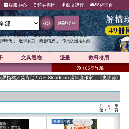
客服中心
領券專區
藝文講座
學習平台
進階搜尋
GO
、
、
、
sey
父親節
如果歷史是一群喵
暑期推薦
、
、
輝時代
數學女孩：黎曼猜想
偉大的迷走神經
子
文具選物
漫畫
教科考用
165反詐騙
標大獎肯定！A.F. Steadman 獲年度作家，《史坎德》系列
共
4
筆
第
1
/ 1
頁
書紐電子書