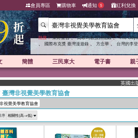
會員專區
購物車
通知
紅利兌換
5
、
、
熱搜：
東野圭吾
高希均教授回憶錄
The Odys
、
、
、
國際布克獎 臺灣漫遊錄
方念華
台灣的李登
文
簡體
三民東大
電子書
親
英國出版界指
/
臺灣非視覺美學教育協會
非視覺美學教育協會
排序