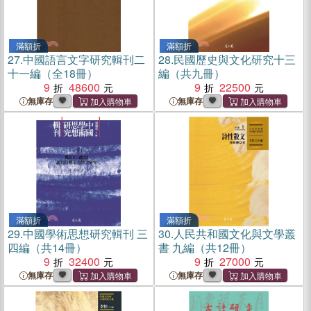
滿額折
滿額折
27.
中國語言文字研究輯刊二
28.
民國歷史與文化研究十三
十一編（全18冊）
編（共九冊）
9
48600
9
22500
無庫存
無庫存
滿額折
滿額折
29.
中國學術思想研究輯刊 三
30.
人民共和國文化與文學叢
四編（共14冊）
書 九編（共12冊）
9
32400
9
27000
無庫存
無庫存