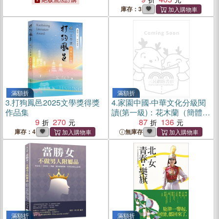
庫存：3
滿額折
滿額折
3.
打狗鳳邑2025文學獎得獎
4.
家園中國‧中華文化分級閱
作品集
讀(第一級)：花木蘭（簡體
9
270
書）
87
136
庫存：4
無庫存
滿額折
滿額折