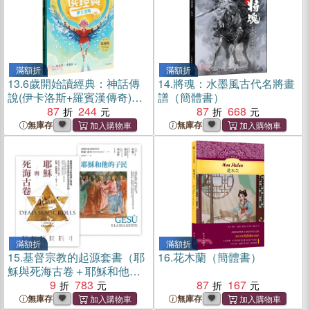
滿額折
滿額折
13.
6歲開始讀經典：神話傳
14.
將魂：水墨風古代名將畫
說(伊卡洛斯+羅賓漢傳奇)
譜（簡體書）
（簡體書）
87
244
87
668
無庫存
無庫存
滿額折
滿額折
15.
基督宗教的起源套書（耶
16.
花木蘭（簡體書）
穌與死海古卷＋耶穌和他的
子民）
9
783
87
167
無庫存
無庫存