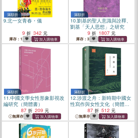
滿額折
滿額折
9.
北一女青春・儀
10.
劉基的聖人意識與詮釋、
劉基「天人思想」之研究
9
342
9
1807
庫存：1
庫存：3
滿額折
滿額折
11.
中國文學女性形象影視改
12.
涉渡之舟：新時期中國女
編研究（簡體書）
性寫作與女性文化（簡體
87
209
書）
87
512
無庫存
無庫存