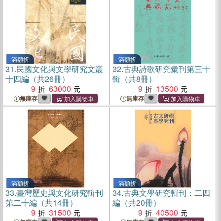
滿額折
滿額折
31.
民國文化與文學研究文叢
32.
古典詩歌研究彙刊第三十
十四編（共26冊）
輯（共8冊）
9
63000
9
13500
無庫存
無庫存
滿額折
滿額折
33.
臺灣歷史與文化研究輯刊
34.
古典文學研究輯刊：二四
第二十編（共14冊）
編（共20冊）
9
31500
9
40500