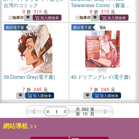
台湾のコミック
Taiwanese Comic（竇蓮魁
9
315
英文版）
9
315
無庫存
無庫存
書紐電子書
書紐電子書
39.
Dorian Gray(電子書)
40.
ドリアングレイ(電子書)
7
245
7
245
共
382
筆
第
10
頁
網站導航 >>