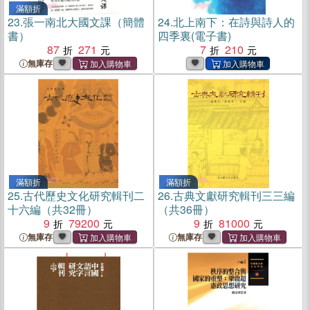
滿額折
23.
張一南北大國文課（簡體
24.
北上南下：在詩與詩人的
書）
四季裏(電子書)
87
271
7
210
無庫存
滿額折
滿額折
25.
古代歷史文化研究輯刊二
26.
古典文獻研究輯刊三三編
十六編（共32冊）
（共36冊）
9
79200
9
81000
無庫存
無庫存