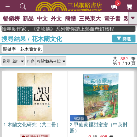
5
暢銷榜
新品
中文
外文
簡體
三民東大
電子書
親子
GO
 獲年度作家，《史坎德》系列帶你踏上熱血奇幻旅程
搜尋結果
/
花木蘭文化
、
、
熱搜：
東野圭吾
The Odyssey
篩選
、
、
父親節
如果歷史是一群喵
暑期
關鍵字：花木蘭文化
、
、
推薦
國際布克獎 臺灣漫遊錄
方
、
、
念華
台灣的李登輝時代
數學女
共
382
筆
顯示
排序
、
孩：黎曼猜想
偉大的迷走神經
第
1
/ 10
頁
滿額折
1.
木蘭文化研究（共二冊）
2.
甲仙蔗裡甜蜜蜜（中英對
照）
9
405
絕版無法訂購