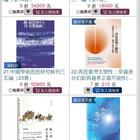
9
34200
9
18000
無庫存
無庫存
書紐電子書
滿額折
21.
中國學術思想研究輯刊三
22.
再思臺灣主體性：穿越身
五編（23冊）
分幻影與越界正義可能性(電
9
55800
子書)
7
210
無庫存
書紐電子書