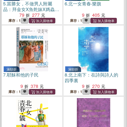
5.
當勝女，不做男人附屬
6.
北一女青春‧樂旗
品：拜金女X魚乾妹X媽蟲，
別為我貼標籤，由我定義自
79
277
9
405
己是誰！
庫存：1
庫存：1
滿額折
滿額折
7.
耶穌和他的子民
8.
北上南下：在詩與詩人的
四季裏
9
378
9
270
庫存：1
庫存：1