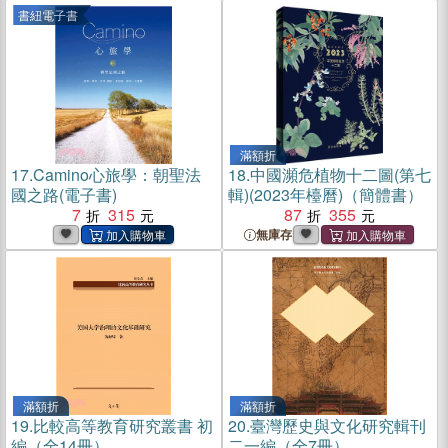
書紐電子書
滿額折
17.
Camino心旅學：朝聖法
18.
中國瀕危植物十二圖(第七
國之路(電子書)
輯)(2023年檯曆)（簡體書）
7
315
87
355
無庫存
滿額折
滿額折
19.
比較高等教育研究叢書 初
20.
臺灣歷史與文化研究輯刊
編（全14冊）
二一編（全7冊）