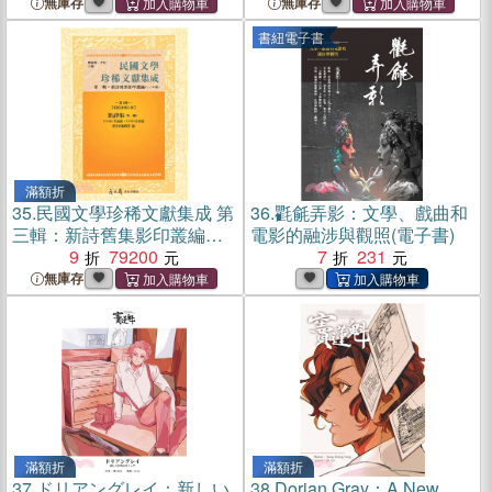
無庫存
無庫存
書紐電子書
滿額折
35.
民國文學珍稀文獻集成 第
36.
氍毹弄影：文學、戲曲和
三輯：新詩舊集影印叢編
電影的融涉與觀照(電子書)
（86-120冊）
9
79200
7
231
無庫存
滿額折
滿額折
37.
ドリアングレイ：新しい
38.
Dorian Gray：A New