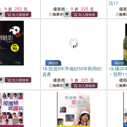
活17
9
252
9
225
：
優惠價：
優
無庫存
無庫
滿額折
滿額折
影
18.
投資5年準備好50年夠用的
19.
賺20
資產
－視野1
9
225
優惠價：
優
無庫存
無庫