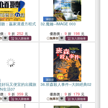
滿額折
傾聽：贏家溝通方程式
32.
魔鑰─IMAGE 003
9
252
9
198
惠價：
優惠價：
存
無庫存
滿額折
個超好玩又便宜的出國旅
36.
班森殺人事件─大師經典02
N生活07
9
359
9
179
惠價：
優惠價：
存
無庫存