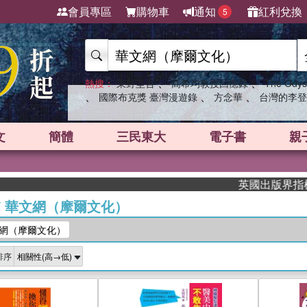
會員專區
購物車
通知
紅利兌換
5
、
、
熱搜：
東野圭吾
高希均教授回憶錄
The Odys
、
、
、
國際布克獎 臺灣漫遊錄
方念華
台灣的李登
文
簡體
三民東大
電子書
親
英國出版界指標大獎肯定！
/
華文網（摩爾文化）
網（摩爾文化）
排序