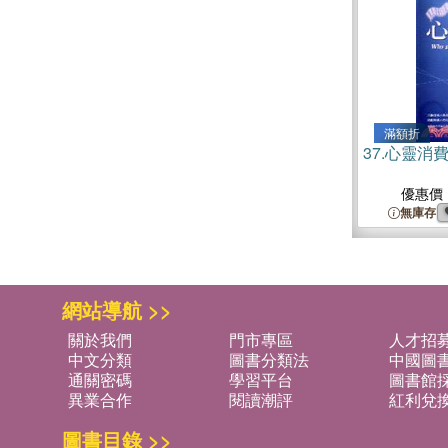
滿額折
37.
心靈消費
優惠價
無庫存
網站導航 >>
關於我們
門市專區
人才招
中文分類
圖書分類法
中國圖
通關密碼
學習平台
圖書館採
異業合作
閱讀潮評
紅利兌
圖書目錄 >>