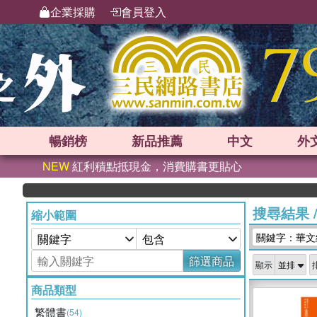
企業採購
會員登入
暢銷榜
新品
推薦
中文
外
NEW
紅利積點抵現金，消費購書更貼心
搜尋結果
縮小範圍
關鍵字：華文
篩選商品
顯示
商品類型
繁體書
(54)