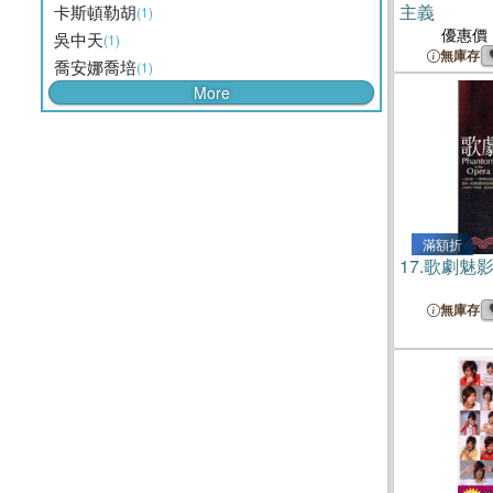
主義
卡斯頓勒胡
(1)
優惠價
吳中天
(1)
無庫存
喬安娜喬培
(1)
More
滿額折
17.
歌劇魅
無庫存