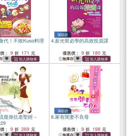
滿額折
食代！不敗Kuso料理
4.
薪光幫必學的高效投資課
9
171
9
180
惠價：
優惠價：
存
無庫存
滿額折
流瘦身抗老聖經－
8.
家有閒妻不良母
29
9
269
9
198
惠價：
優惠價：
存
無庫存