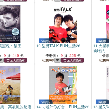
滿額折
滿額折
滾靈魂：貓王
10.
型男TALK-FUN生活26
11.
火星
新吃法－
9
449
9
225
：
優惠價：
優
無庫存
無庫
滿額折
滿額折
天樂：高凌風的悠活
14.
ㄟ老外你好台－FUN生活22
15.
梁又