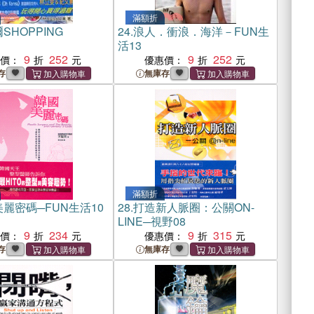
滿額折
SHOPPING
24.
浪人．衝浪．海洋－FUN生
活13
9
252
9
252
惠價：
優惠價：
存
無庫存
滿額折
麗密碼─FUN生活10
28.
打造新人脈圈：公關ON-
LINE─視野08
9
234
9
315
惠價：
優惠價：
存
無庫存