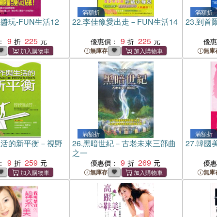
滿額折
滿額折
醬玩-FUN生活12
22.
李佳豫愛出走－FUN生活14
23.
到首爾
9
225
9
225
：
優惠價：
優
無庫存
無庫
滿額折
滿額折
生活的新平衡－視野
26.
黑暗世紀－古老未來三部曲
27.
韓國美
之一
9
259
9
269
：
優惠價：
優
無庫存
無庫