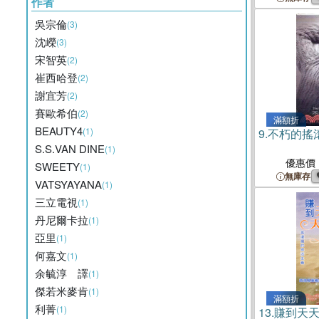
作者
吳宗倫
(3)
沈嶸
(3)
宋智英
(2)
崔西哈登
(2)
謝宜芳
(2)
賽歐希伯
(2)
滿額折
BEAUTY4
(1)
9.
不朽的搖
S.S.VAN DINE
(1)
優惠價
SWEETY
(1)
無庫存
VATSYAYANA
(1)
三立電視
(1)
丹尼爾卡拉
(1)
亞里
(1)
何嘉文
(1)
余毓淳 譯
(1)
傑若米麥肯
(1)
滿額折
利菁
(1)
13.
賺到天