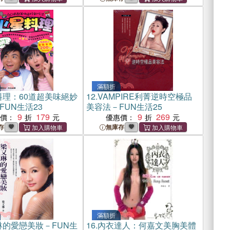
滿額折
料理：60道超美味絕妙
12.
VAMPIRE利菁逆時空極品
FUN生活23
美容法－FUN生活25
9
179
9
269
惠價：
優惠價：
存
無庫存
滿額折
琳的愛戀美妝－FUN生
16.
內衣達人：何嘉文美胸美體