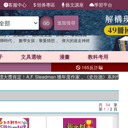
客服中心
領券專區
藝文講座
學習平台
進階搜尋
GO
、
、
、
sey
父親節
如果歷史是一群喵
暑期推薦
、
、
輝時代
數學女孩：黎曼猜想
偉大的迷走神經
子
文具選物
漫畫
教科考用
165反詐騙
A.F. Steadman 獲年度作家，《史坎德》系列帶你踏上熱血
共
54
筆
第
1
/ 2
頁