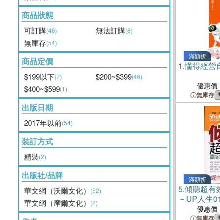
商品狀態
可訂購
無法訂購
(46)
(8)
無庫存
(54)
滿額折
商品定價
1.
懂得經營
$199以下
$200~$399
(7)
(46)
優惠價
$400~$599
(1)
無庫存
出版日期
2017年以前
(54)
裝訂方式
精裝
(2)
出版社/品牌
滿額折
5.
傾聽超有
華文網（沃爾文化）
(52)
－UP人生0
華文網（摩爾文化）
(2)
優惠價
無庫存