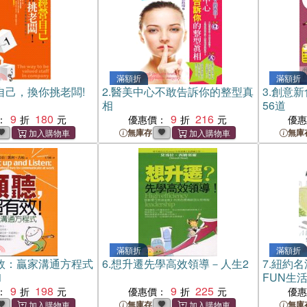
滿額折
滿額折
自己，換你挑老闆!
2.
醫美中心不敢告訴你的整型真
3.
創意新
相
56道
9
180
9
216
：
優惠價：
優
無庫存
無庫
滿額折
滿額折
效：贏家溝通方程式
6.
想升遷先學高效領導－人生2
7.
紐約名
1
FUN生活
9
198
9
225
：
優惠價：
優
無庫存
無庫