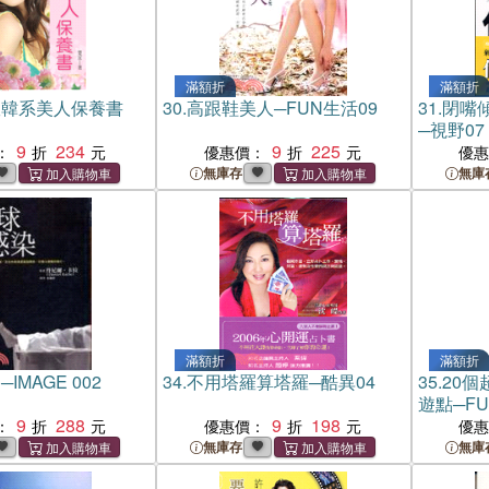
滿額折
滿額折
宣韓系美人保養書
30.
高跟鞋美人─FUN生活09
31.
閉嘴
─視野07
9
234
9
225
：
優惠價：
優
無庫存
無庫
滿額折
滿額折
IMAGE 002
34.
不用塔羅算塔羅─酷異04
35.
20
遊點─FU
9
288
9
198
：
優惠價：
優
無庫存
無庫