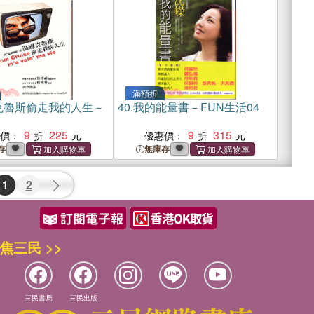
滿額折
克魯斯偷走我的人生－
40.
我的能量書－FUN生活04
9
225
9
315
惠價：
優惠價：
存
無庫存
1
2
焦三民 >>
三民書局
三民出版