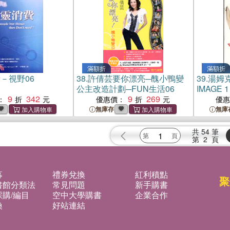
滿額折
滿額折
－視野06
38.
許倩芸要你漂亮─醜小鴨變
39.
湯姆
公主改造計劃─FUN生活06
IMAGE 1
9
342
9
269
：
優惠價：
優
無庫存
無庫
共
54
筆
第
2
頁
募
禮券兌換
紅利積點
聚
書館分類法
常見問題
新手購書
購/編目
空中大學購書
企業合作
換
好站連結