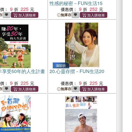
性感的秘密－FUN生活15
9
225
9
252
惠價：
優惠價：
存
無庫存
滿額折
年享受50年的人生計畫
20.
心靈存摺－FUN生活20
1
9
225
9
225
惠價：
優惠價：
存
無庫存