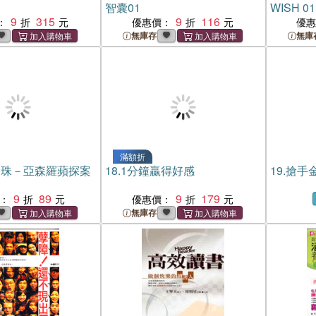
智囊01
WISH 01
9
315
9
116
：
優惠價：
優
無庫存
無庫
滿額折
念珠－亞森羅蘋探案
18.
1分鐘贏得好感
19.
搶手金
9
89
9
179
：
優惠價：
無庫存