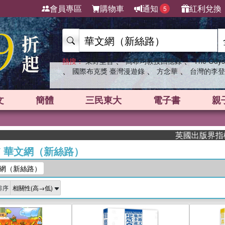
會員專區
購物車
通知
紅利兌換
5
、
、
熱搜：
東野圭吾
高希均教授回憶錄
The Odys
、
、
、
國際布克獎 臺灣漫遊錄
方念華
台灣的李登
文
簡體
三民東大
電子書
親
英國出版界指標大獎肯定
/
華文網（新絲路）
網（新絲路）
排序