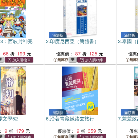
滿額折
滿額折
03：西岐封神完
2.
印度尼西亞（簡體書）
3.
泰國（
66
199
87
125
：
優惠價：
優惠
無庫存
無庫
滿額折
滿額折
界文學52
6.
沿著青藏鐵路去旅行
7.
兼差致
9
179
9
359
：
優惠價：
優
無庫存
無庫