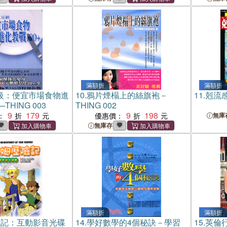
滿額折
滿額折
級：便宜市場食物進
10.
鴉片煙榻上的絲旗袍－
11.
剋流感
THING 003
THING 002
9
179
9
198
：
優惠價：
無庫
無庫存
滿額折
滿額折
險記：互動影音光碟
14.
學好數學的4個秘訣－學習
15.
英倫