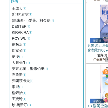
作者
王擎天
(2)
(印尼)袁霓
(1)
(馬來西亞)愛薇、柯金德
(1)
DESTER
(1)
KIRAKIRA
(1)
ROY WU
(1)
滿額折
劉茜沂
(1)
9.
偽裝五星
化教戰100+─
周家如
(1)
優惠價
夢淩
(1)
無庫存
大腳先生
(1)
安東尼奧．聖修伯里
(1)
布魯斯
(1)
弗朗茨卡夫
(1)
李威
(1)
楊錦治
(1)
王寶玲
(1)
滿額折
珍.奧斯汀
(1)
13.
湯姆歷