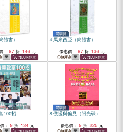
滿額折
簡體書）
4.
馬來西亞（簡體書）
87
146
87
136
價：
優惠價：
存
無庫存
滿額折
富100招
8.
傲慢與偏見（附光碟）
9
134
9
225
惠價：
優惠價：
存
無庫存