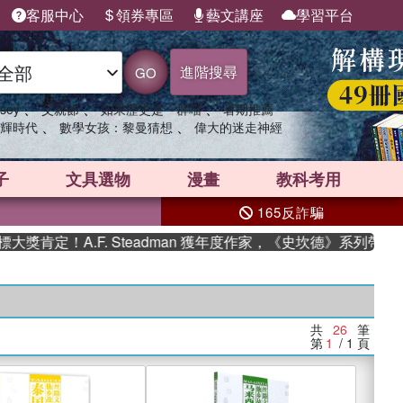
客服中心
領券專區
藝文講座
學習平台
進階搜尋
GO
、
、
、
sey
父親節
如果歷史是一群喵
暑期推薦
、
、
輝時代
數學女孩：黎曼猜想
偉大的迷走神經
子
文具選物
漫畫
教科考用
165反詐騙
！A.F. Steadman 獲年度作家，《史坎德》系列帶你踏上熱
共
26
筆
第
1
/ 1
頁