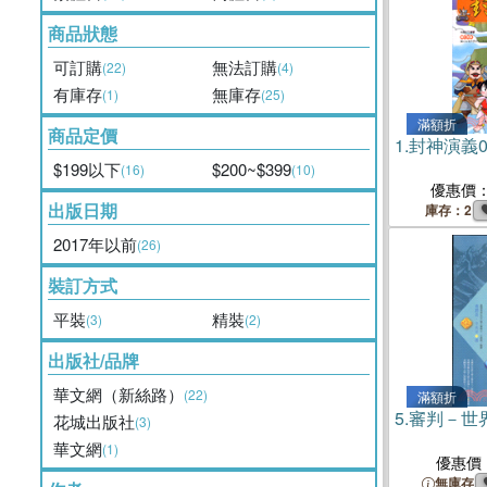
商品狀態
可訂購
無法訂購
(22)
(4)
有庫存
無庫存
(1)
(25)
滿額折
商品定價
1.
封神演義
$199以下
$200~$399
(16)
(10)
優惠價
出版日期
庫存：2
2017年以前
(26)
裝訂方式
平裝
精裝
(3)
(2)
出版社/品牌
華文網（新絲路）
(22)
滿額折
5.
審判－世
花城出版社
(3)
華文網
(1)
優惠價
無庫存