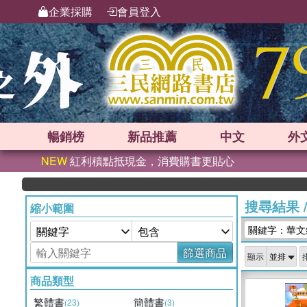
企業採購
會員登入
暢銷榜
新品
推薦
中文
外
NEW
紅利積點抵現金，消費購書更貼心
搜尋結果
縮小範圍
關鍵字：華文
篩選商品
顯示
商品類型
繁體書
簡體書
(23)
(3)