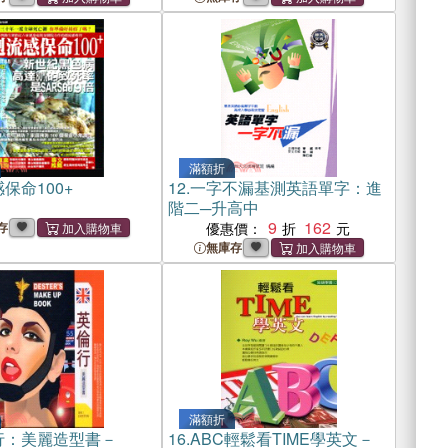
滿額折
保命100+
12.
一字不漏基測英語單字：進
階二─升高中
9
162
存
優惠價：
無庫存
滿額折
行：美麗造型書－
16.
ABC輕鬆看TIME學英文－