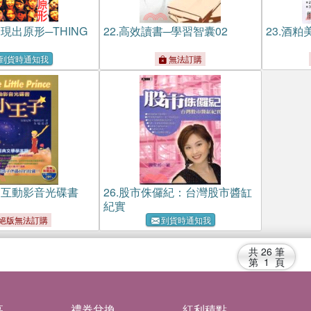
現出原形─THING
22.
高效讀書─學習智囊02
23.
酒粕美
到貨時通知我
無法訂購
：互動影音光碟書
26.
股市侏儸紀：台灣股市醬缸
紀實
絕版無法訂購
到貨時通知我
共
26
筆
第
1
頁
募
禮券兌換
紅利積點