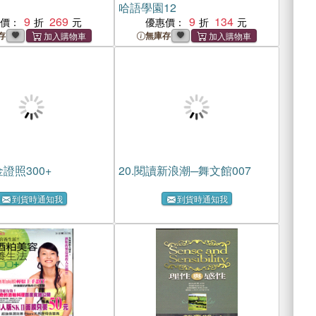
哈語學園12
9
269
9
134
惠價：
優惠價：
存
無庫存
證照300+
20.
閱讀新浪潮─舞文館007
到貨時通知我
到貨時通知我