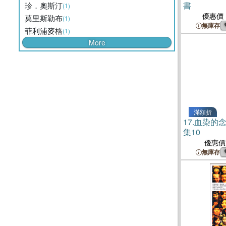
書
珍．奧斯汀
(1)
優惠價
莫里斯勒布
(1)
無庫存
菲利浦麥格
(1)
More
滿額折
17.
血染的
集10
優惠價
無庫存