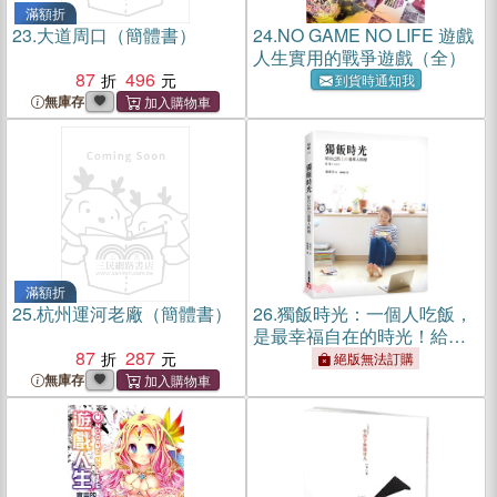
滿額折
23.
大道周口（簡體書）
24.
NO GAME NO LIFE 遊戲
人生實用的戰爭遊戲（全）
87
496
到貨時通知我
無庫存
滿額折
25.
杭州運河老廠（簡體書）
26.
獨飯時光：一個人吃飯，
是最幸福自在的時光！給自
87
287
己的110道單人料理
絕版無法訂購
無庫存