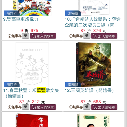
滿額折
滿額折
9.
樂高車車想像力
10.
打造精益人效體系：塑造
企業的二次增長曲線（簡體
9
675
書）
87
376
無庫存
無庫存
滿額折
滿額折
11.
春華秋豐：米
華豐
散文集
12.
三國英雄譜（簡體書）
（簡體書）
87
312
87
668
無庫存
無庫存