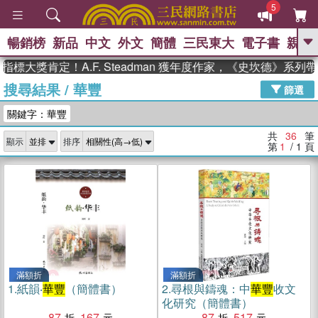
5
暢銷榜
新品
中文
外文
簡體
三民東大
電子書
親子
GO
獎肯定！A.F. Steadman 獲年度作家，《史坎德》系列帶你
搜尋結果
/
華豐
、
熱搜：
東野圭吾
高希均教授回憶錄
篩選
、
、
、
The Odyssey
父親節
如果歷
關鍵字：華豐
、
、
史是一群喵
暑期推薦
國際布克
、
、
獎 臺灣漫遊錄
方念華
台灣的李
共
36
筆
顯示
排序
、
、
登輝時代
數學女孩：黎曼猜想
第
1
/ 1
頁
偉大的迷走神經
滿額折
滿額折
1.
紙韻‧
華豐
（簡體書）
2.
尋根與鑄魂：中
華豐
收文
化研究（簡體書）
87
167
87
517