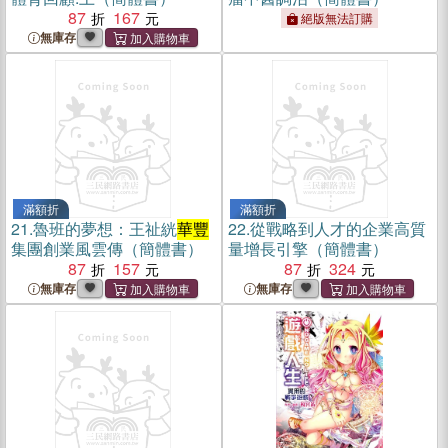
87
167
絕版無法訂購
無庫存
滿額折
滿額折
21.
魯班的夢想：王祉絖
華豐
22.
從戰略到人才的企業高質
集團創業風雲傳（簡體書）
量增長引擎（簡體書）
87
157
87
324
無庫存
無庫存