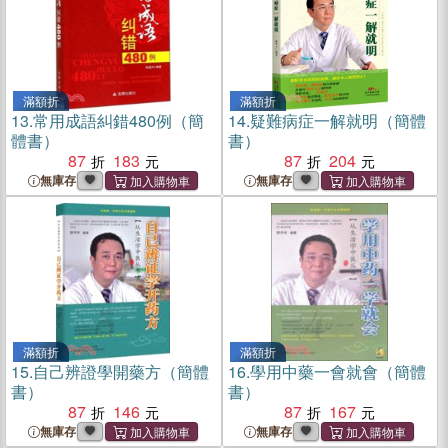
滿額折
滿額折
13.
常用成語糾錯480例（簡
14.
疑難病症一解就明（簡體
體書）
書）
87
183
87
204
無庫存
無庫存
滿額折
滿額折
15.
自己辨證學開藥方（簡體
16.
學用中藥一會就會（簡體
書）
書）
87
146
87
167
無庫存
無庫存