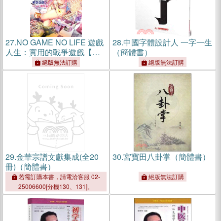
27.
NO GAME NO LIFE 遊戲
28.
中國字體設計人 一字一生
人生：實用的戰爭遊戲【首
（簡體書）
刷附錄版】
絕版無法訂購
絕版無法訂購
29.
金華宗譜文獻集成(全20
30.
宮寶田八卦掌（簡體書）
冊)（簡體書）
若需訂購本書，請電洽客服 02-
絕版無法訂購
25006600[分機130、131]。