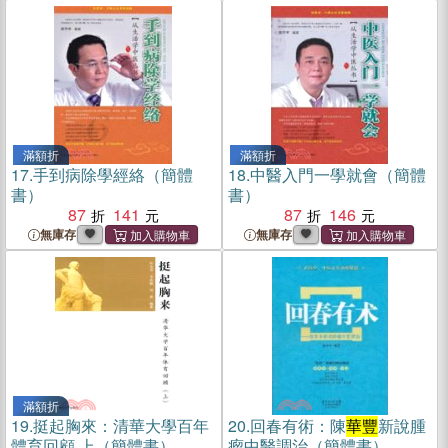
滿額折
滿額折
17.
手到病除學經絡（簡體
18.
中醫入門一學就會（簡體
書）
書）
87
141
87
146
無庫存
無庫存
滿額折
19.
挺起胸來：清華大學百年
20.
回春有術：陳
華豐
新說腫
體育回顧.上（簡體書）
瘤中醫調治（簡體書）