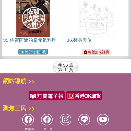
35.
佐賀阿嬤的超元氣料理
36.
替身天使
到貨時通知我
絕版無法訂購
共
36
筆
第
1
頁
網站導航 >>
聚焦三民 >>
三民書局
三民出版