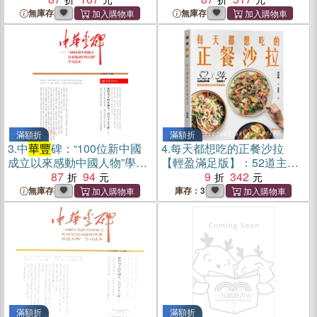
無庫存
無庫存
滿額折
滿額折
3.
中
華豐
碑：“100位新中國
4.
每天都想吃的正餐沙拉
成立以來感動中國人物”學習
【輕盈滿足版】：52道主廚
讀本（簡體書）
87
94
私房料理X 34款特調醬汁，
9
342
當季食材變化出你的專屬美
無庫存
庫存：3
味
滿額折
滿額折