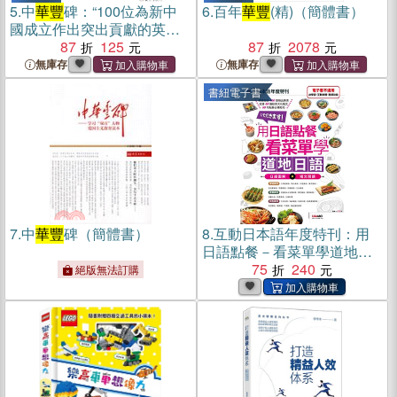
5.
中
華豐
碑：“100位為新中
6.
百年
華豐
(精)（簡體書）
國成立作出突出貢獻的英雄
模範人物”學習讀本（簡體
87
125
87
2078
書）
無庫存
無庫存
書紐電子書
7.
中
華豐
碑（簡體書）
8.
互動日本語年度特刊：用
日語點餐－看菜單學道地日
語(電子書)
75
240
絕版無法訂購