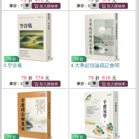
庫存：7
庫存：2
79 折
79 折
3.
空谷集
4.
大乘起信論疏記會閱
79
774
79
616
庫存：2
庫存：3
79 折
79 折