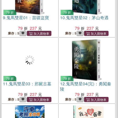
79 折
79 折
9.
鬼馬雙星01：苗疆盜寶
10.
鬼馬雙星02：茅山奇遇
79
237
79
237
庫存：5
庫存：5
79 折
79 折
11.
鬼馬雙星03：邪屍古墓
12.
鬼馬雙星04(完)：勇闖秦
陵
79
237
79
237
庫存：5
庫存：5