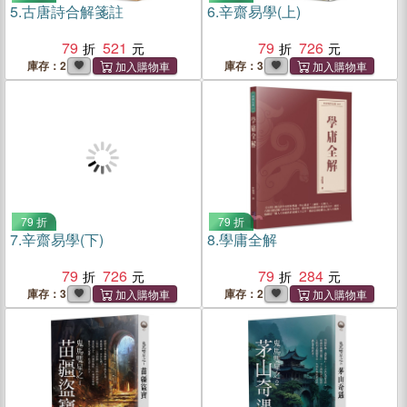
5.
古唐詩合解箋註
6.
辛齋易學(上)
79
521
79
726
庫存：2
庫存：3
79 折
79 折
7.
辛齋易學(下)
8.
學庸全解
79
726
79
284
庫存：3
庫存：2