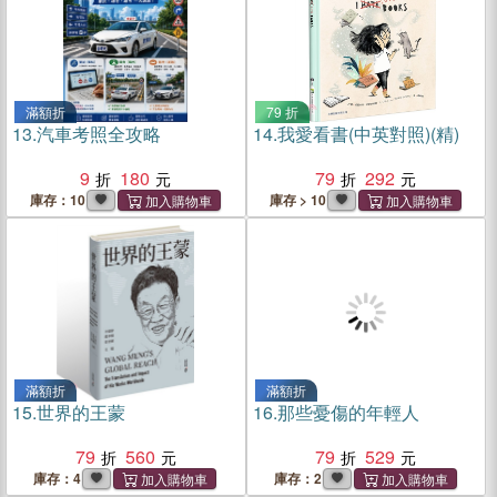
滿額折
79 折
13.
汽車考照全攻略
14.
我愛看書(中英對照)(精)
9
180
79
292
庫存：10
庫存 > 10
滿額折
滿額折
15.
世界的王蒙
16.
那些憂傷的年輕人
79
560
79
529
庫存：4
庫存：2