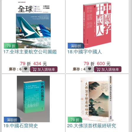
79 折
滿額折
17.
全球主要航空公司圖鑑
18.
中國字中國人
79
434
79
600
庫存：6
庫存：4
滿額折
79 折
19.
中國石窟簡史
20.
大佛頂首楞嚴經研究