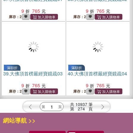
9
765
9
765
庫存：2
庫存：2
滿額折
滿額折
39.
大佛頂首楞嚴經寶鏡疏03
40.
大佛頂首楞嚴經寶鏡疏04
9
765
9
765
庫存：2
庫存：2
共
10937
筆
第
274
頁
網站導航 >>