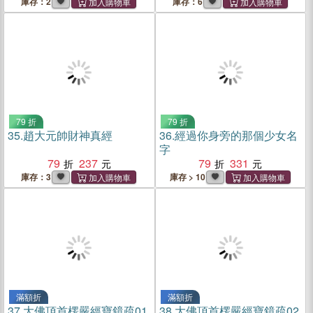
庫存：2
庫存：6
79 折
79 折
35.
趙大元帥財神真經
36.
經過你身旁的那個少女名
字
79
237
79
331
庫存：3
庫存 > 10
滿額折
滿額折
37.
大佛頂首楞嚴經寶鏡疏01
38.
大佛頂首楞嚴經寶鏡疏02