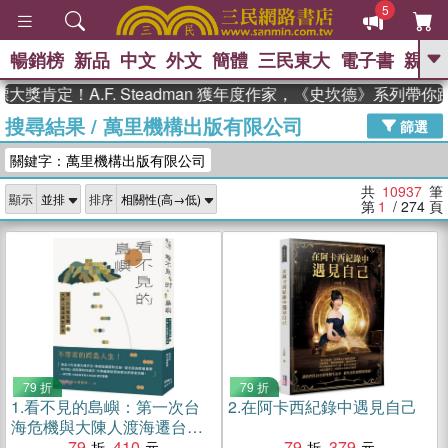
5
暢銷榜
新品
中文
外文
簡體
三民東大
電子書
親子
GO
定！A.F. Steadman 獲年度作家，《史坎德》系列帶你踏上
搜尋結果
/
萬里機構出版有限公司
、
熱搜：
東野圭吾
高希均教授回憶錄
篩選
、
、
、
The Odyssey
父親節
如果歷
關鍵字：萬里機構出版有限公司
、
、
史是一群喵
暑期推薦
國際布克
、
、
獎 臺灣漫遊錄
方念華
台灣的李
共
10937
筆
顯示
排序
、
、
登輝時代
數學女孩：黎曼猜想
第
1
/ 274
頁
偉大的迷走神經
79 折
79 折
1.
看不見的島嶼：第一次台
2.
在阿卡西紀錄中遇見自己
海危機與大陳人渡海遷台紀
事
79
410
79
379