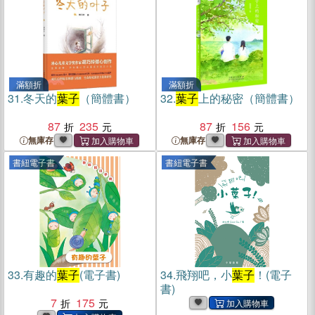
滿額折
滿額折
31.
冬天的
葉子
（簡體書）
32.
葉子
上的秘密（簡體書）
87
235
87
156
無庫存
無庫存
書紐電子書
書紐電子書
33.
有趣的
葉子
(電子書)
34.
飛翔吧，小
葉子
！(電子
書)
7
175