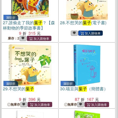
滿額折
27.
誰偷走了我的
葉子
？【森
28.
不想哭的
葉子
(電子書)
林動物的季節故事書】
9
315
庫存：2
滿額折
滿額折
29.
不想哭的
葉子
30.
喵豆與
葉子
（簡體書）
9
396
87
167
無庫存
無庫存