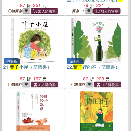
87
251
子
79
221
無庫存
庫存：1
滿額折
滿額折
21.
葉子
小屋（簡體書）
22.
葉子
裡的春（簡體書）
87
167
87
208
無庫存
無庫存