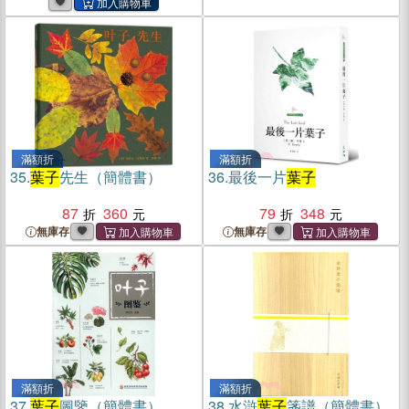
滿額折
滿額折
35.
葉子
先生（簡體書）
36.
最後一片
葉子
87
360
79
348
無庫存
無庫存
滿額折
滿額折
37.
葉子
圖鑒（簡體書）
38.
水滸
葉子
箋譜（簡體書）