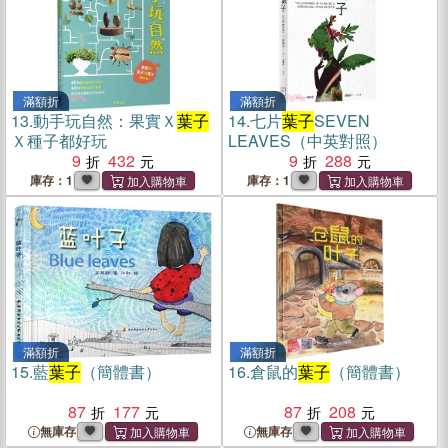
滿額折
滿額折
13.
動手玩自然：果實Ｘ
葉子
14.
七片
葉子
SEVEN
Ｘ種子都好玩
LEAVES（中英對照）
9
432
9
288
庫存：1
庫存：1
滿額折
滿額折
15.
藍
葉子
（簡體書）
16.
倉鼠的
葉子
（簡體書）
87
177
87
208
無庫存
無庫存