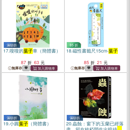
滿額折
85 折
17.
嗖嗖的
葉子
車（簡體書）
18.
磁性書籤尺15cm-
葉子
87
63
85
21
無庫存
無庫存
滿額折
滿額折
19.
小圓
葉子
（簡體書）
20.
蟲蝕：窗下的玉蘭已經落
盡，卻在枝椏間生出暗綠
葉