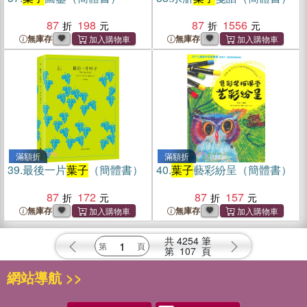
87
198
87
1556
無庫存
無庫存
滿額折
滿額折
39.
最後一片
葉子
（簡體書）
40.
葉子
藝彩紛呈（簡體書）
87
172
87
157
無庫存
無庫存
共
4254
筆
第
107
頁
網站導航 >>