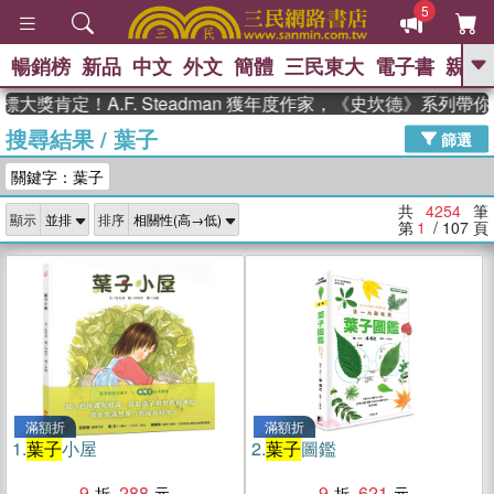
5
暢銷榜
新品
中文
外文
簡體
三民東大
電子書
親子
GO
定！A.F. Steadman 獲年度作家，《史坎德》系列帶你踏上
搜尋結果
/
葉子
、
、
熱搜：
東野圭吾
The Odyssey
篩選
、
、
父親節
如果歷史是一群喵
暑期
關鍵字：葉子
、
、
推薦
國際布克獎 臺灣漫遊錄
方
、
、
念華
台灣的李登輝時代
數學女
共
4254
筆
顯示
排序
、
孩：黎曼猜想
偉大的迷走神經
第
1
/ 107
頁
滿額折
滿額折
1.
葉子
小屋
2.
葉子
圖鑑
9
288
9
621