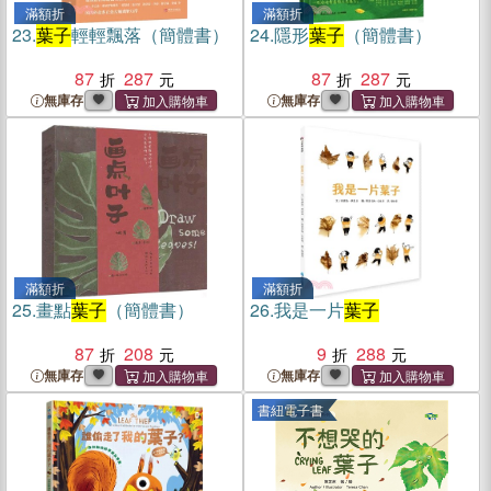
滿額折
滿額折
23.
葉子
輕輕飄落（簡體書）
24.
隱形
葉子
（簡體書）
87
287
87
287
無庫存
無庫存
滿額折
滿額折
25.
畫點
葉子
（簡體書）
26.
我是一片
葉子
87
208
9
288
無庫存
無庫存
書紐電子書