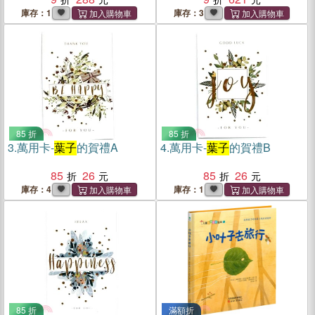
庫存：1
庫存：3
85 折
85 折
3.
萬用卡-
葉子
的賀禮A
4.
萬用卡-
葉子
的賀禮B
85
26
85
26
庫存：4
庫存：1
85 折
滿額折