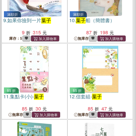
滿額折
滿額折
9.
如果你撿到一片
葉子
10.
葉子
船（簡體書）
9
315
87
198
庫存：5
無庫存
85 折
85 折
11.
集點卡(小)-
葉子
12.
信套組-
葉子
85
30
85
47
無庫存
無庫存