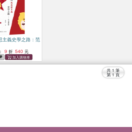
思主義史學之路：范
9
540
：
共
1
筆
第
1
頁