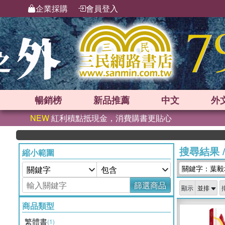
企業採購
會員登入
暢銷榜
新品
推薦
中文
外
NEW
紅利積點抵現金，消費購書更貼心
搜尋結果
縮小範圍
關鍵字：葉毅
篩選商品
顯示
商品類型
繁體書
(1)