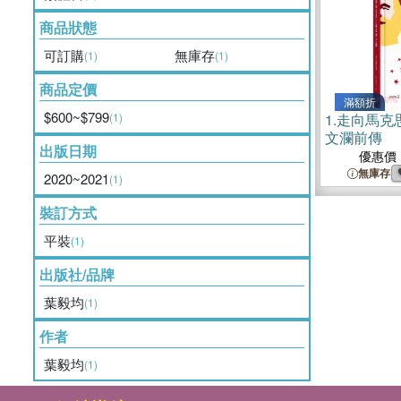
商品狀態
可訂購
無庫存
(1)
(1)
商品定價
滿額折
$600~$799
(1)
1.
走向馬克
文瀾前傳
出版日期
優惠價
無庫存
2020~2021
(1)
裝訂方式
平裝
(1)
出版社/品牌
葉毅均
(1)
作者
葉毅均
(1)