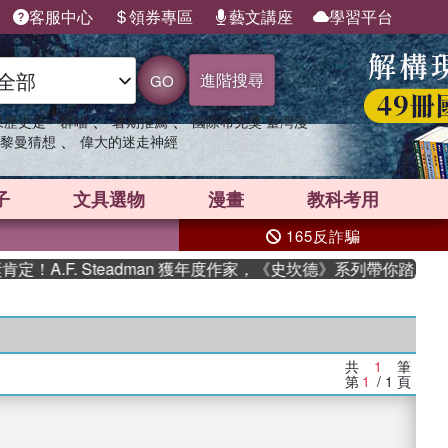
客服中心
領券專區
藝文講座
學習平台
進階搜尋
GO
、
、
果歷史是一群喵
暑期推薦
國際布克獎 臺灣漫
、
黎曼猜想
偉大的迷走神經
子
文具選物
漫畫
教科考用
165反詐騙
A.F. Steadman 獲年度作家，《史坎德》系列帶你踏上熱血
共
1
筆
第
1
/ 1
頁