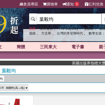
會員專區
購物車
通知
紅利兌換
5
、
、
、
熱搜：
東野圭吾
The Odyssey
父親節
如
、
、
、
遊錄
方念華
台灣的李登輝時代
數學女孩：
文
簡體
三民東大
電子書
親
英國出版界指標大獎肯定！
/
葉毅均
均
排序