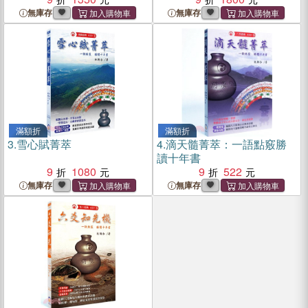
無庫存
無庫存
滿額折
滿額折
3.
雪心賦菁萃
4.
滴天髓菁萃：一語點竅勝
讀十年書
9
1080
9
522
無庫存
無庫存