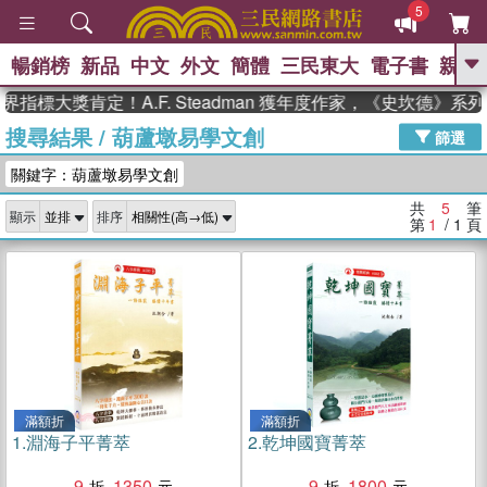
5
暢銷榜
新品
中文
外文
簡體
三民東大
電子書
親子
GO
指標大獎肯定！A.F. Steadman 獲年度作家，《史坎德》系
搜尋結果
/
葫蘆墩易學文創
、
熱搜：
東野圭吾
高希均教授回憶錄
篩選
、
、
、
The Odyssey
父親節
花開錦
關鍵字：葫蘆墩易學文創
、
、
、
繡
暑期推薦
方念華
台灣的
、
李登輝時代
數學女孩：黎曼猜想
共
5
筆
顯示
排序
、
、
偉大的迷走神經
如果歷史是一
第
1
/ 1
頁
、
群喵
臺灣漫遊錄
滿額折
滿額折
1.
淵海子平菁萃
2.
乾坤國寶菁萃
9
1350
9
1800