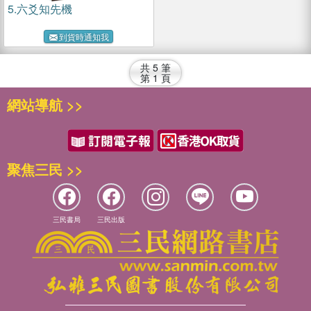
5.
六爻知先機
到貨時通知我
共
5
筆
第
1
頁
網站導航 >>
聚焦三民 >>
三民書局
三民出版