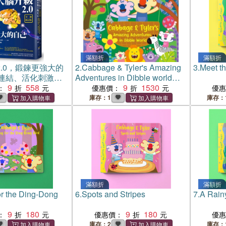
滿額折
滿額折
.0，鍛鍊更強大的
2.
Cabbage & Tyler's Amazing
3.
Meet th
連結、活化刺激腦
Adventures in Dibble world
負能量，迎接好生
9
558
collection十本珍藏套組
9
1530
：
優惠價：
優
訂版】
庫存：1
庫存：
滿額折
滿額折
or the Ding-Dong
6.
Spots and Stripes
7.
A Rain
9
180
9
180
：
優惠價：
優
庫存：2
庫存：