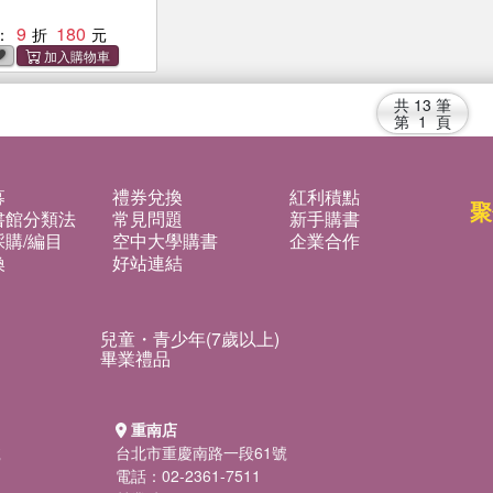
9
180
：
共
13
筆
第
1
頁
募
禮券兌換
紅利積點
聚
書館分類法
常見問題
新手購書
購/編目
空中大學購書
企業合作
換
好站連結
兒童・青少年(7歲以上)
畢業禮品
重南店
號
台北市重慶南路一段61號
電話：02-2361-7511