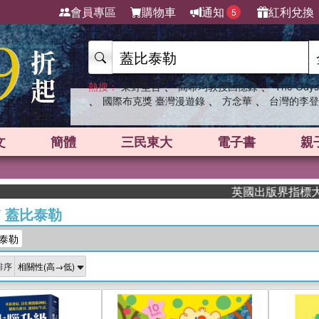
會員專區
購物車
通知
紅利兌換
5
、
、
熱搜：
東野圭吾
高希均教授回憶錄
The Odys
、
、
、
國際布克獎 臺灣漫遊錄
方念華
台灣的李登
文
簡體
三民東大
電子書
親
英國出版界指標大獎肯定！
/
蓋比泰勒
泰勒
排序