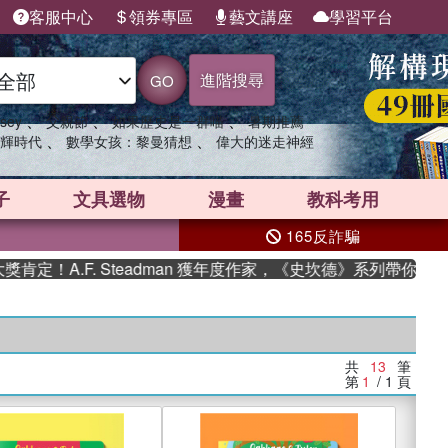
客服中心
領券專區
藝文講座
學習平台
進階搜尋
GO
、
、
、
sey
父親節
如果歷史是一群喵
暑期推薦
、
、
輝時代
數學女孩：黎曼猜想
偉大的迷走神經
子
文具選物
漫畫
教科考用
165反詐騙
A.F. Steadman 獲年度作家，《史坎德》系列帶你踏上熱血
共
13
筆
第
1
/ 1
頁