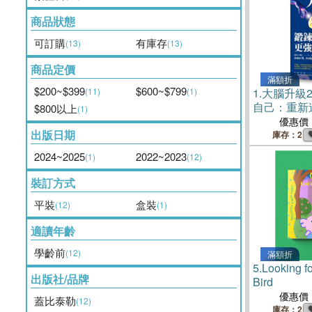
商品狀態
可訂購
有庫存
(13)
(13)
商品定價
滿額折
$200~$399
$600~$799
(11)
(1)
1.
大腦升級2
自己：重新
$800以上
(1)
神經，擺脫
優惠價
出版日期
活【全新修
庫存：2
2024~2025
2022~2023
(1)
(12)
裝訂方式
平裝
盒裝
(12)
(1)
適讀年齡
學齡前
(12)
滿額折
5.
Looking f
出版社/品牌
Bird
優惠價
蓋比泰勒
(12)
庫存：2