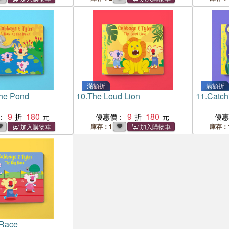
滿額折
滿額折
the Pond
10.
The Loud Lion
11.
Catchi
9
180
9
180
：
優惠價：
優
庫存：1
庫存：
 Race