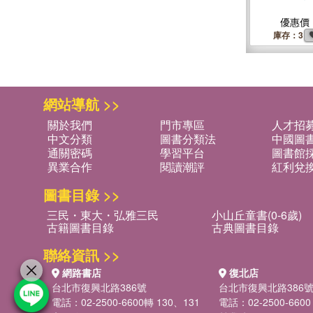
優惠價
庫存：3
網站導航 >>
關於我們
門市專區
人才招
中文分類
圖書分類法
中國圖
通關密碼
學習平台
圖書館採
異業合作
閱讀潮評
紅利兌
圖書目錄 >>
三民・東大・弘雅三民
小山丘童書(0-6歲)
古籍圖書目錄
古典圖書目錄
聯絡資訊 >>
網路書店
復北店
台北市復興北路386號
台北市復興北路386
電話：02-2500-6600轉 130、131
電話：02-2500-6600