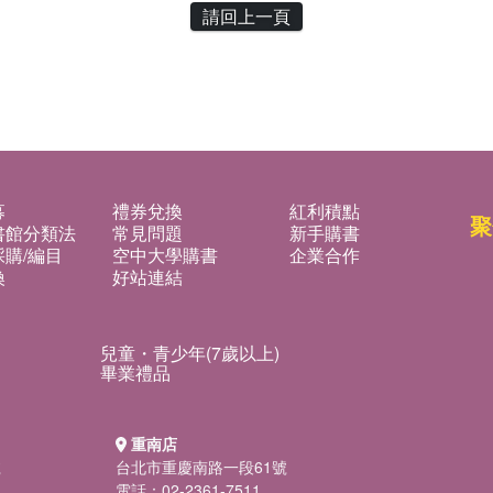
請回上一頁
募
禮券兌換
紅利積點
聚
書館分類法
常見問題
新手購書
購/編目
空中大學購書
企業合作
換
好站連結
兒童・青少年(7歲以上)
畢業禮品
重南店
號
台北市重慶南路一段61號
電話：02-2361-7511