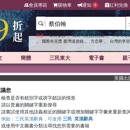
會員專區
購物車
通知
紅利兌換
5
、
、
熱搜：
東野圭吾
高希均教授回憶錄
The Odys
、
、
、
國際布克獎 臺灣漫遊錄
方念華
台灣的李登
文
簡體
三民東大
電子書
親
英國出版界
建議您
檢查是否有錯別字或拼字錯誤的情形
請以普遍的關鍵字重新搜尋
請嘗試使用其他語義相近的關鍵字或增加關鍵字字彙來重新查
例如：三民英漢辭典，可改用
三民 英漢辭典
或使用中文圖書分類法尋找您所需要的書籍