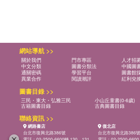
網站導航 >>
關於我們
門市專區
人才招
中文分類
圖書分類法
中國圖
通關密碼
學習平台
圖書館採
異業合作
閱讀潮評
紅利兌
圖書目錄 >>
三民・東大・弘雅三民
小山丘童書(0-6歲)
古籍圖書目錄
古典圖書目錄
聯絡資訊 >>
網路書店
復北店
台北市復興北路386號
台北市復興北路386
電話：02-2500-6600轉 130、131
電話：02-2500-6600