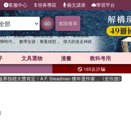
客服中心
領券專區
藝文講座
學習平台
進階搜尋
GO
、
、
、
sey
父親節
如果歷史是一群喵
暑期推薦
、
、
輝時代
數學女孩：黎曼猜想
偉大的迷走神經
子
文具選物
漫畫
教科考用
165反詐騙
指標大獎肯定！A.F. Steadman 獲年度作家，《史坎德》系
詢