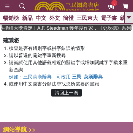
5
暢銷榜
新品
中文
外文
簡體
三民東大
電子書
親子
GO
指標大獎肯定！A.F. Steadman 獲年度作家，《史坎德》系
、
熱搜：
東野圭吾
高希均教授回憶錄
建議您
、
、
、
The Odyssey
父親節
花開錦
檢查是否有錯別字或拼字錯誤的情形
、
、
、
繡
暑期推薦
方念華
台灣的
、
請以普遍的關鍵字重新搜尋
李登輝時代
數學女孩：黎曼猜想
、
、
偉大的迷走神經
如果歷史是一
請嘗試使用其他語義相近的關鍵字或增加關鍵字字彙來重
、
群喵
臺灣漫遊錄
新查詢
例如：三民英漢辭典，可改用
三民 英漢辭典
或使用中文圖書分類法尋找您所需要的書籍
請回上一頁
網站導航 >>