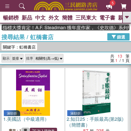
5
暢銷榜
新品
中文
外文
簡體
三民東大
電子書
親子
GO
標大獎肯定！A.F. Steadman 獲年度作家，《史坎德》系列
搜尋結果
/
虹橋書店
、
熱搜：
東野圭吾
高希均教授回憶錄
篩選
、
、
、
The Odyssey
父親節
如果歷
關鍵字：虹橋書店
、
、
史是一群喵
暑期推薦
國際布克
、
、
獎 臺灣漫遊錄
方念華
台灣的李
共
13
筆
顯示
排序
、
、
登輝時代
數學女孩：黎曼猜想
第
1
/ 1
頁
偉大的迷走神經
滿額折
滿額折
1.
美國話（中級適用）
2.
知日25：手賬最高(第2版)
（簡體書）
87
235
庫存：1