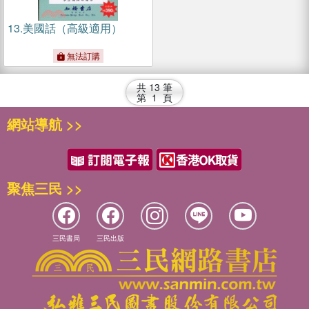
13.
美國話（高級適用）
無法訂購
共
13
筆
第
1
頁
網站導航 >>
聚焦三民 >>
三民書局
三民出版