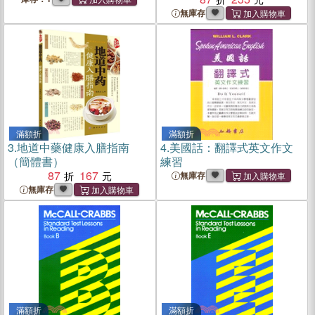
無庫存
滿額折
滿額折
3.
地道中藥健康入膳指南
4.
美國話：翻譯式英文作文
（簡體書）
練習
87
167
無庫存
無庫存
滿額折
滿額折