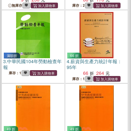
無庫存
庫存：2
滿額折
66 折
3.
中華民國104年勞動檢查年
4.
薪資與生產力統計年報：
報
95年
66
264
庫存：1
庫存：1
49 折
49 折