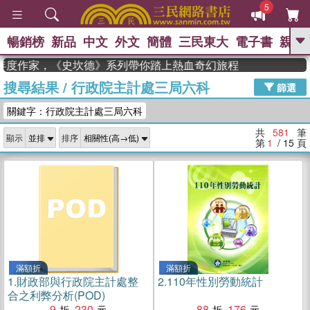
5
暢銷榜
新品
中文
外文
簡體
三民東大
電子書
親子
GO
度作家，《史坎德》系列帶你踏上熱血奇幻旅程
搜尋結果
/
行政院主計處三局六科
、
、
熱搜：
東野圭吾
The Odyssey
篩選
、
、
父親節
如果歷史是一群喵
暑期
關鍵字：行政院主計處三局六科
、
、
推薦
國際布克獎 臺灣漫遊錄
方
、
、
念華
台灣的李登輝時代
數學女
共
581
筆
顯示
排序
、
孩：黎曼猜想
偉大的迷走神經
第
1
/ 15
頁
滿額折
滿額折
1.
財政部與行政院主計處整
2.
110年性別勞動統計
合之利弊分析(POD)
9
230
88
176