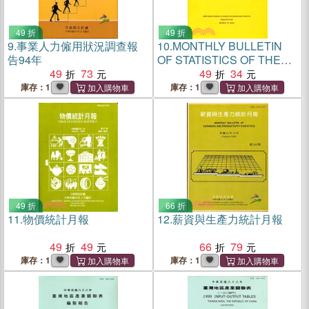
49 折
49 折
9.
事業人力僱用狀況調查報
10.
MONTHLY BULLETIN
告94年
OF STATISTICS OF THE
49
73
REPUBLIC OF CH
49
34
庫存：1
庫存：1
49 折
66 折
11.
物價統計月報
12.
薪資與生產力統計月報
49
49
66
79
庫存：1
庫存：1