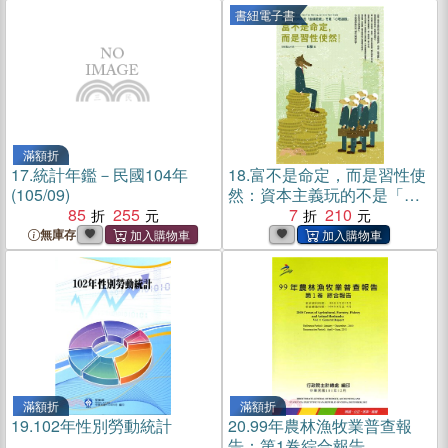
書紐電子書
滿額折
17.
統計年鑑－民國104年
18.
富不是命定，而是習性使
(105/09)
然：資本主義玩的不是「金
85
255
錢遊戲」，而是「心理遊
7
210
戲」(電子書)
無庫存
滿額折
滿額折
19.
102年性別勞動統計
20.
99年農林漁牧業普查報
告：第1卷綜合報告