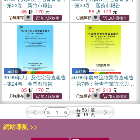
─第22卷：新竹市報告
─第23卷：嘉義市報告
85
170
85
170
無庫存
無庫存
滿額折
滿額折
39.
99年人口及住宅普查報告
40.
99年農林漁牧業普查報告
─第24卷：金門縣報告
－第7卷：普查作業方法與規
85
170
制
85
213
無庫存
無庫存
共
581
筆
第
15
頁
網站導航 >>