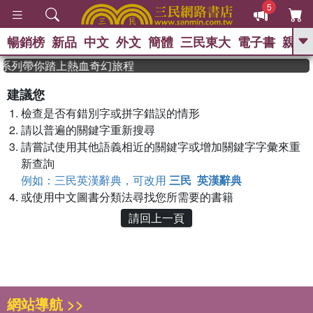
5
暢銷榜
新品
中文
外文
簡體
三民東大
電子書
親子
GO
德》系列帶你踏上熱血奇幻旅程
、
熱搜：
東野圭吾
高希均教授回憶錄
建議您
、
、
、
The Odyssey
父親節
如果歷
檢查是否有錯別字或拼字錯誤的情形
、
、
史是一群喵
暑期推薦
國際布克
、
、
請以普遍的關鍵字重新搜尋
獎 臺灣漫遊錄
方念華
台灣的李
、
、
登輝時代
數學女孩：黎曼猜想
請嘗試使用其他語義相近的關鍵字或增加關鍵字字彙來重
偉大的迷走神經
新查詢
例如：三民英漢辭典，可改用
三民 英漢辭典
或使用中文圖書分類法尋找您所需要的書籍
請回上一頁
網站導航 >>