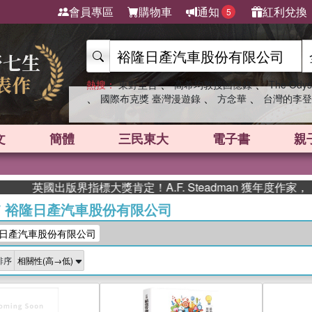
會員專區
購物車
通知
紅利兌換
5
、
、
熱搜：
東野圭吾
高希均教授回憶錄
The Odys
、
、
、
國際布克獎 臺灣漫遊錄
方念華
台灣的李登
文
簡體
三民東大
電子書
親
出版界指標大獎肯定！A.F. Steadman 獲年度作家，《史坎
/
裕隆日產汽車股份有限公司
日產汽車股份有限公司
排序