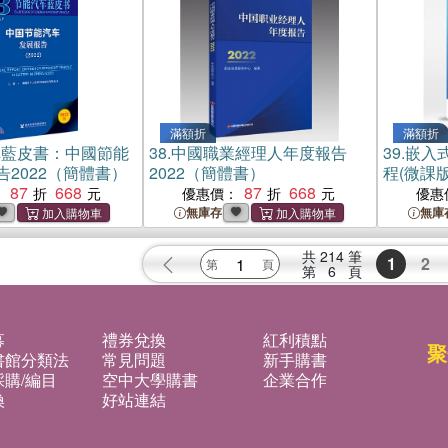
滿額折
滿額折
車藍皮書：中國節能
38.
中國職業經理人年度報告
39.
嵌入
2022（簡體書）
2022（簡體書）
程(微課
87
668
87
668
：
優惠價：
優惠
無庫存
無庫
共
214
筆
1
2
第
6
頁
募
禮券兌換
紅利積點
聚
書館分類法
常見問題
新手購書
購/編目
空中大學購書
企業合作
換
好站連結