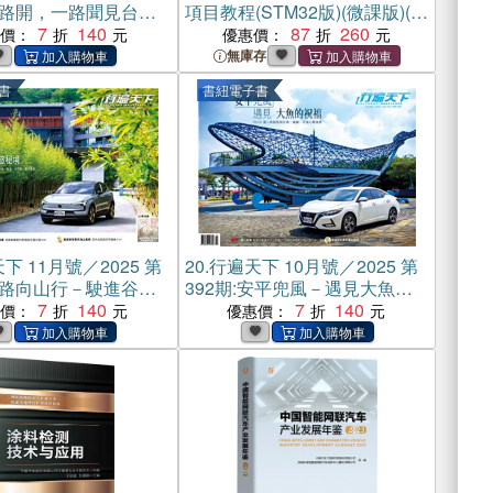
:一路開，一路聞見台灣
項目教程(STM32版)(微課版)(AI
)
7
140
助學)（簡體書）
87
260
惠價：
優惠價：
無庫存
書
書紐電子書
下 11月號／2025 第
20.
行遍天下 10月號／2025 第
:一路向山行－駛進谷關
392期:安平兜風－遇見大魚的
(電子書)
7
140
祝福(電子書)
7
140
惠價：
優惠價：