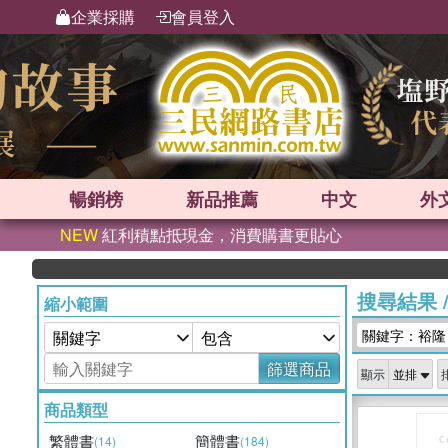
企業採購
會員登入
暢銷榜
新品
推薦
中文
外
NEW
紅利積點抵現金，消費購書更貼心
英國
搜尋結果
縮小範圍
關鍵字：裕隆
篩選商品
顯示
商品類型
繁體書
簡體書
(14)
(184)