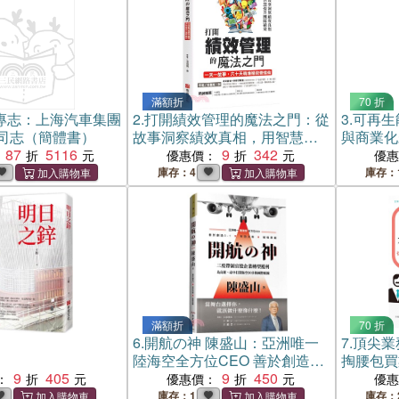
滿額折
70 折
專志：上海汽車集團
2.
打開績效管理的魔法之門：從
3.
可再生
司志（簡體書）
故事洞察績效真相，用智慧提
與商業化
87
5116
升團隊績效，一天一故事，六
9
342
優惠價：
優
十天精煉績效管理術
庫存：4
庫存：
滿額折
70 折
6.
開航の神 陳盛山：亞洲唯一
7.
頂尖業
陸海空全方位CEO 善於創造0-
掏腰包買
9
405
1X有效決策X破框思維
9
450
高手
：
優惠價：
優
庫存：1
庫存：