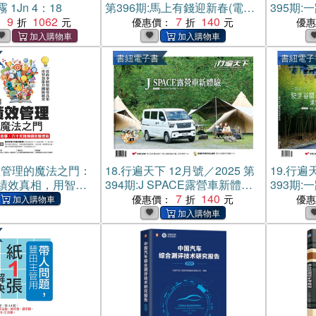
1Jn 4：18
第396期:馬上有錢迎新春(電子
395期
9
1062
書)
7
140
味(電子書
：
優惠價：
優
書紐電子書
書紐電子
效管理的魔法之門：
18.
行遍天下 12月號／2025 第
19.
行遍天
績效真相，用智慧
394期:J SPACE露營車新體驗
393期
效，一天一故事，
(電子書)
7
140
湯旅秘境
優惠價：
優
績效管理術(電子書)