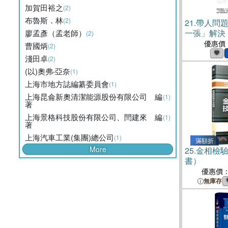
加賀田裕之
(2)
布魯斯．林
(2)
21.
帶人問
一張」解決
廖孟彥（孟老師）
(2)
張 A4 紙
優惠價
曹國炳
(2)
教不會、講不
淺田卓
(2)
6 - 2 分級
(以)奧弗‧亞奈
(1)
上海市地方誌編纂委員會
(1)
上海昆侖新奧清潔能源股份有限公司 編
(1)
著
上海景格科技股份有限公司、閆建來 編
(1)
著
上海汽車工業(集團)總公司
(1)
滿額折
More
25.
金相檢
書）
優惠價
無庫存