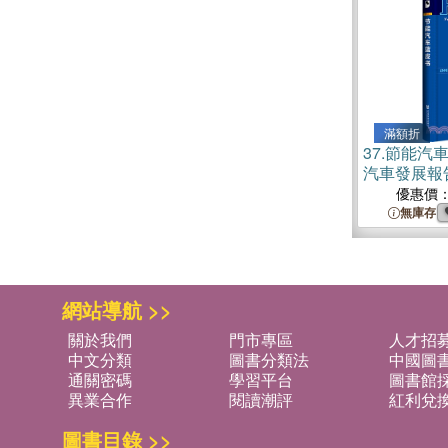
滿額折
37.
節能汽
汽車發展報告
優惠價
無庫存
網站導航 >>
關於我們
門市專區
人才招
中文分類
圖書分類法
中國圖
通關密碼
學習平台
圖書館採
異業合作
閱讀潮評
紅利兌
圖書目錄 >>