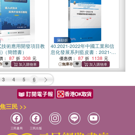
滿額折
式技術應用開發項目教
40.
2021-2022年中國工業和信
版)（簡體書）
息化發展系列藍皮書：2021-
87
308
2022年中國智能製造發展藍皮
87
1138
價：
優惠價：
書（簡體書）
存
無庫存
3
4
5
6
焦三民 >>
三民書局
三民出版