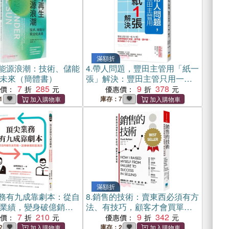
滿額折
能源浪潮：技術、儲能
4.
帶人問題，豐田主管用「紙一
未來（簡體書）
張」解決：豐田主管只用一張
7
285
A4紙，消除部屬的不主動、教
9
378
惠價：
優惠價：
不會、講不聽，能力自動2－6
1
庫存：7
－2分級。
滿額折
務有九成靠劇本：從自
8.
銷售的技術：賣東西必須有方
業績，變身破億銷售
法、有技巧，顧客才會買單
7
210
（修訂版）
9
342
惠價：
優惠價：
2
庫存：2