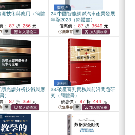
滿額折
檢測技術與應用（簡體
24.
中國智能網聯汽車產業發展
年鑒2023（簡體書）
87
256
87
3649
價：
優惠價：
存
無庫存
滿額折
直讀光譜分析技術與應
28.
破產審判實務與前沿問題研
書）
究（簡體書）
87
256
87
444
價：
優惠價：
存
無庫存
書