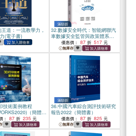
滿額折
的王道：一流教學力，
32.
數據安全時代：智能網聯汽
力(電子書)
車數據安全監管與政策體系
（簡體書）
87
517
優惠價：
無庫存
滿額折
打印技術案例教程
36.
中國汽車綜合測評技術研究
WORKS2020)（簡體
報告2022（簡體書）
87
235
87
825
價：
優惠價：
存
無庫存