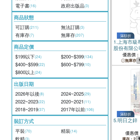
電子書
政府出版品
(16)
(3)
商品狀態
可訂購
無法訂購
(211)
(3)
有庫存
無庫存
(7)
(207)
滿額折
1.
上海市級
商品定價
股份有限公
優惠價：
$199以下
$200~$399
(24)
(134)
無庫存
$400~$599
$600~$799
(22)
(10)
$800以上
(24)
出版日期
2026年以後
2024~2025
(8)
(29)
2022~2023
2020~2021
(22)
(11)
2018~2019
2017年以前
(37)
(106)
滿額折
5.
明日之鋅
裝訂方式
平裝
精裝
(70)
(14)
優惠價
軟精
(3)
庫存：2