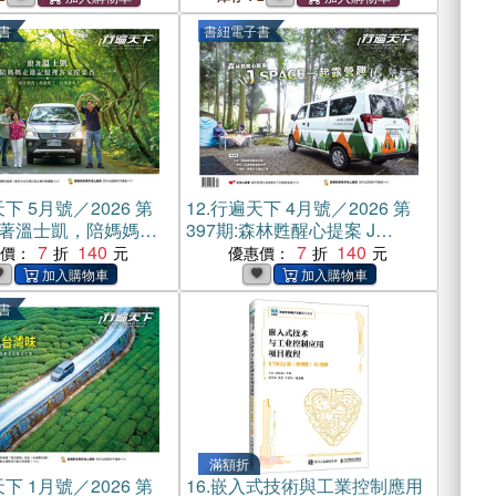
書
書紐電子書
下 5月號／2026 第
12.
行遍天下 4月號／2026 第
:跟著溫士凱，陪媽媽走
397期:森林甦醒心提案 J
客家覆菜香(電子書)
7
140
SPACE一起露營趣(電子書)
7
140
惠價：
優惠價：
書
滿額折
下 1月號／2026 第
16.
嵌入式技術與工業控制應用