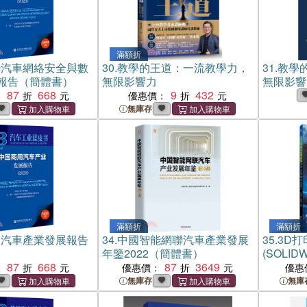
滿額折
聯汽車網絡安全與數
30.
教學的王道：一流教學力，
31.
教學
報告（簡體書）
無限影響力
無限影響
87
668
9
432
：
優惠價：
無庫存
滿額折
滿額折
用汽車產業發展報告
34.
中國智能網聯汽車產業發展
35.
3D
年鑒2022（簡體書）
(SOLID
87
668
87
3649
書）
：
優惠價：
優惠
無庫存
無庫