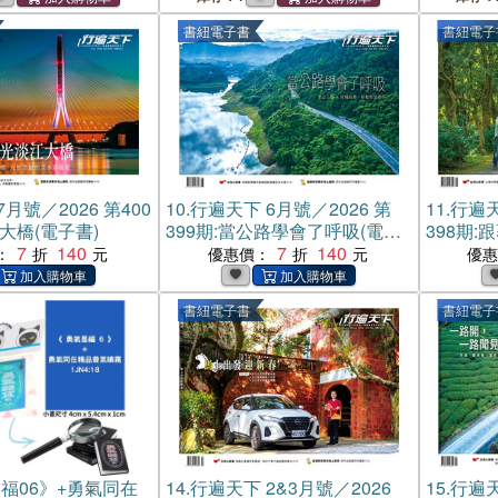
書紐電子書
書紐電子
月號／2026 第400
10.
行遍天下 6月號／2026 第
11.
行遍天
大橋(電子書)
399期:當公路學會了呼吸(電子
398期
7
140
書)
7
140
進記憶裡
：
優惠價：
優
書紐電子書
書紐電子
福06》+勇氣同在
14.
行遍天下 2&3月號／2026
15.
行遍天