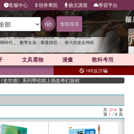
客服中心
領券專區
藝文講座
學習平台
進階搜尋
GO
、
、
、
sey
父親節
如果歷史是一群喵
暑期推薦
、
、
輝時代
數學女孩：黎曼猜想
偉大的迷走神經
子
文具選物
漫畫
教科考用
165反詐騙
德》系列帶你踏上熱血奇幻旅程
共
214
筆
第
1
/ 6
頁