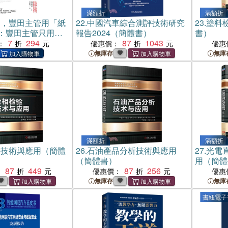
滿額折
滿額折
題，豐田主管用「紙
22.
中國汽車綜合測評技術研究
23.
塗料
：豐田主管只用一
報告2024（簡體書）
書）
，消除部屬的不主動、
7
294
87
1043
：
優惠價：
優惠
聽，能力自動 2 -
無庫存
無庫
。(電子書)
滿額折
滿額折
驗技術與應用（簡體
26.
石油產品分析技術與應用
27.
光電
（簡體書）
用（簡體
87
449
87
256
：
優惠價：
優惠
無庫存
無庫
書紐電子