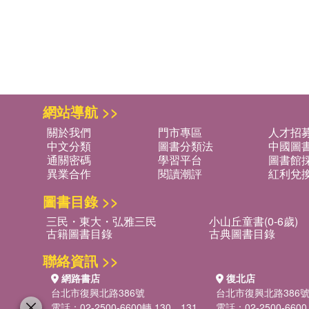
網站導航 >>
關於我們
門市專區
人才招
中文分類
圖書分類法
中國圖
通關密碼
學習平台
圖書館採
異業合作
閱讀潮評
紅利兌
圖書目錄 >>
三民・東大・弘雅三民
小山丘童書(0-6歲)
古籍圖書目錄
古典圖書目錄
聯絡資訊 >>
網路書店
復北店
台北市復興北路386號
台北市復興北路386
電話：02-2500-6600轉 130、131
電話：02-2500-6600