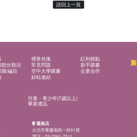
請回上一頁
募
禮券兌換
紅利積點
聚
書館分類法
常見問題
新手購書
購/編目
空中大學購書
企業合作
換
好站連結
兒童・青少年(7歲以上)
畢業禮品
重南店
號
台北市重慶南路一段61號
電話：02-2361-7511