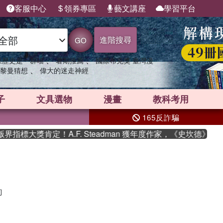
客服中心
領券專區
藝文講座
學習平台
進階搜尋
GO
、
、
果歷史是一群喵
暑期推薦
國際布克獎 臺灣漫
、
黎曼猜想
偉大的迷走神經
子
文具選物
漫畫
教科考用
165反詐騙
指標大獎肯定！A.F. Steadman 獲年度作家，《史坎德》系
詢