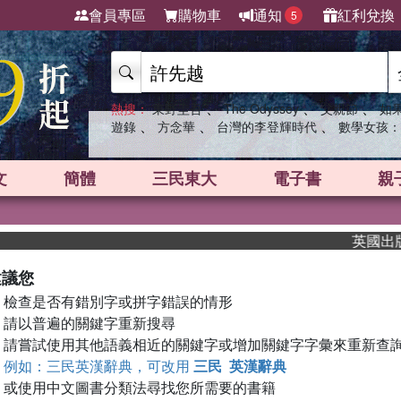
會員專區
購物車
通知
紅利兌換
5
、
、
、
熱搜：
東野圭吾
The Odyssey
父親節
如
、
、
、
遊錄
方念華
台灣的李登輝時代
數學女孩：
文
簡體
三民東大
電子書
親
英國出版界
建議您
檢查是否有錯別字或拼字錯誤的情形
請以普遍的關鍵字重新搜尋
請嘗試使用其他語義相近的關鍵字或增加關鍵字字彙來重新查
例如：三民英漢辭典，可改用
三民 英漢辭典
或使用中文圖書分類法尋找您所需要的書籍