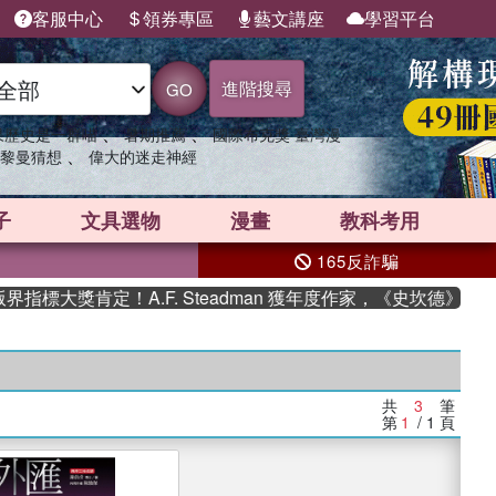
客服中心
領券專區
藝文講座
學習平台
進階搜尋
GO
、
、
果歷史是一群喵
暑期推薦
國際布克獎 臺灣漫
、
黎曼猜想
偉大的迷走神經
子
文具選物
漫畫
教科考用
165反詐騙
標大獎肯定！A.F. Steadman 獲年度作家，《史坎德》系列
共
3
筆
第
1
/ 1
頁