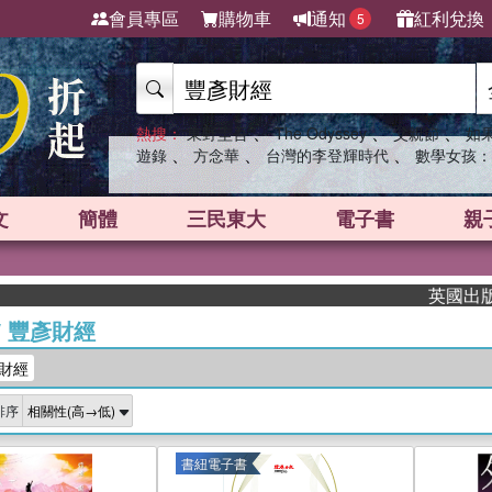
會員專區
購物車
通知
紅利兌換
5
、
、
、
熱搜：
東野圭吾
The Odyssey
父親節
如
、
、
、
遊錄
方念華
台灣的李登輝時代
數學女孩：
文
簡體
三民東大
電子書
親
英國出版界指
/
豐彥財經
財經
排序
書紐電子書