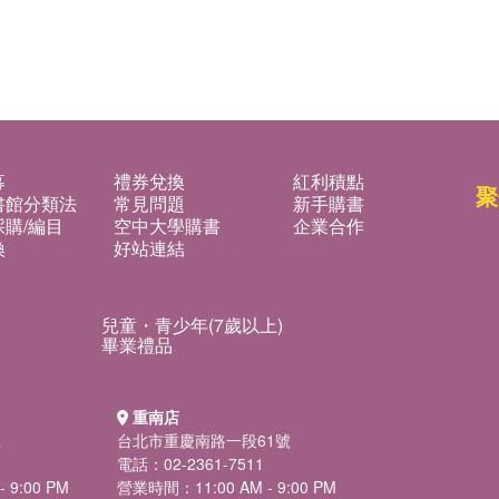
募
禮券兌換
紅利積點
聚
書館分類法
常見問題
新手購書
購/編目
空中大學購書
企業合作
換
好站連結
兒童・青少年(7歲以上)
畢業禮品
重南店
號
台北市重慶南路一段61號
電話：02-2361-7511
 9:00 PM
營業時間：11:00 AM - 9:00 PM