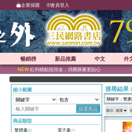
企業採購
會員登入
暢銷榜
新品
推薦
中文
外
NEW
紅利積點抵現金，消費購書更貼心
搜尋結果
縮小範圍
關鍵字：豐彥
篩選商品
顯示
商品類型
繁體書
電子書
(2)
(1)