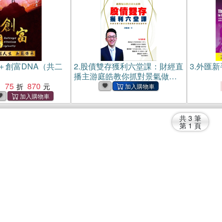
＋創富DNA（共二
2.
股債雙存獲利六堂課：財經直
3.
外匯新
播主游庭皓教你抓對景氣做投
75
870
資(電子書)
：
共
3
筆
第
1
頁