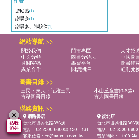
作者
游庭皓
(1)
謝晨彥
(1)
謝晨彥、陳駿傑
(1)
網站導航 >>
關於我們
門市專區
人才招
中文分類
圖書分類法
中國圖
通關密碼
學習平台
圖書館採
異業合作
閱讀潮評
紅利兌
圖書目錄 >>
三民・東大・弘雅三民
小山丘童書(0-6歲)
古籍圖書目錄
古典圖書目錄
聯絡資訊 >>
網路書店
復北店
台北市復興北路386號
台北市復興北路386
電話：02-2500-6600轉 130、131
電話：02-2500-6600
客服信箱：
ec@sanmin.com.tw
營業時間：11:00 AM -