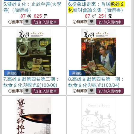
5.
健雄文化：止於至善(大學
6.
從象雄走來：首屆
象雄文
卷)（簡體書）
化
研討會論文集（簡體書）
87
825
87
251
無庫存
無庫存
滿額折
滿額折
7.
高雄文獻第四卷第二期：
8.
高雄文獻第四卷第一期：
飲食文化與觀光2(103/08)
飲食文化與觀光(103/04)
無庫存
無庫存