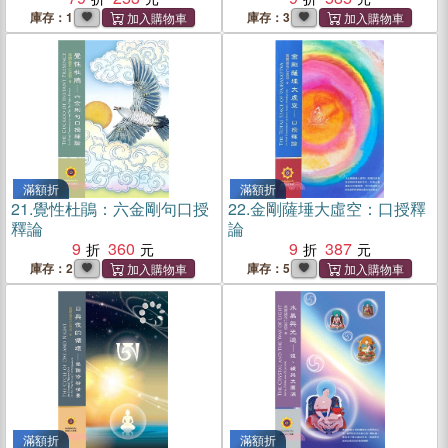
庫存：1
庫存：3
滿額折
滿額折
21.
覺性杜鵑：六金剛句口授
22.
金剛薩埵大虛空：口授釋
釋論
論
9
360
9
387
庫存：2
庫存：5
滿額折
滿額折