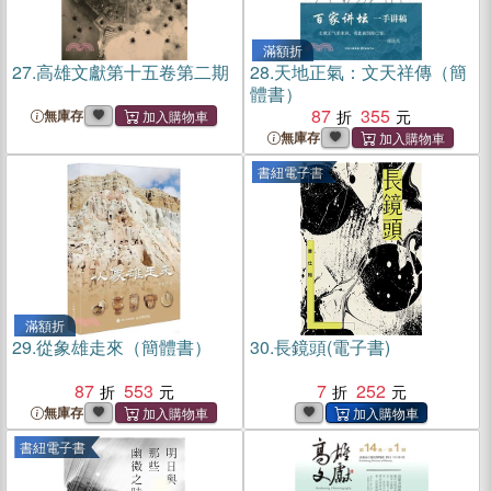
滿額折
27.
高雄文獻第十五卷第二期
28.
天地正氣：文天祥傳（簡
體書）
87
355
無庫存
無庫存
書紐電子書
滿額折
29.
從象雄走來（簡體書）
30.
長鏡頭(電子書)
87
553
7
252
無庫存
書紐電子書