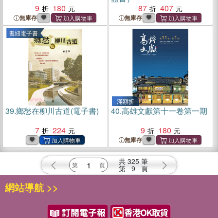
9
180
87
407
無庫存
無庫存
書紐電子書
滿額折
39.
鄉愁在柳川古道(電子書)
40.
高雄文獻第十一卷第一期
7
224
9
180
無庫存
共
325
筆
第
9
頁
網站導航 >>