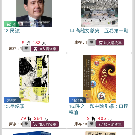
90 折
13.
民誌
14.
高雄文獻第十五卷第一期
9
133
庫存：1
庫存：4
滿額折
滿額折
15.
長鏡頭
16.
吽之封印中陰引導：口授
釋論
79
284
9
405
庫存：3
庫存：3