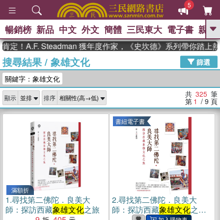
5
暢銷榜
新品
中文
外文
簡體
三民東大
電子書
親子
GO
F. Steadman 獲年度作家，《史坎德》系列帶你踏上熱血奇
搜尋結果
/
象雄文化
、
、
熱搜：
東野圭吾
The Odyssey
篩選
、
、
、
父親節
花開錦繡
暑期推薦
關鍵字：象雄文化
、
、
方念華
台灣的李登輝時代
數學
、
女孩：黎曼猜想
偉大的迷走神經
共
325
筆
顯示
排序
、
、
如果歷史是一群喵
臺灣漫遊錄
第
1
/ 9
頁
書紐電子書
滿額折
1.
尋找第二佛陀．良美大
2.
尋找第二佛陀．良美大
師：探訪西藏
象雄文化
之旅
師：探訪西藏
象雄文化
之旅
9
405
(電子書)