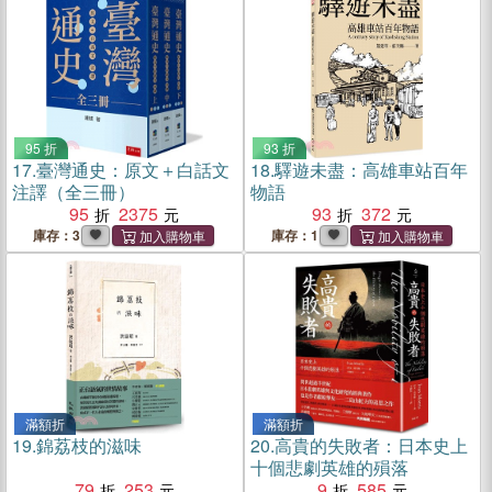
95 折
93 折
17.
臺灣通史：原文＋白話文
18.
驛遊未盡：高雄車站百年
注譯（全三冊）
物語
95
2375
93
372
庫存：3
庫存：1
滿額折
滿額折
19.
錦荔枝的滋味
20.
高貴的失敗者：日本史上
十個悲劇英雄的殞落
79
253
9
585