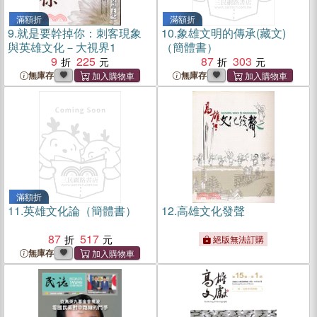
滿額折
滿額折
9.
就是要幹掉你：刺客現象
10.
象雄文明的傳承(藏文)
與英雄文化－大視界1
（簡體書）
9
225
87
303
無庫存
無庫存
滿額折
11.
英雄文化論（簡體書）
12.
高雄文化發聲
87
517
絕版無法訂購
無庫存