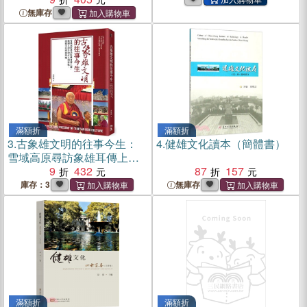
無庫存
滿額折
滿額折
3.
古象雄文明的往事今生：
4.
健雄文化讀本（簡體書）
雪域高原尋訪象雄耳傳上
師，地圖上消失的古王朝聖
9
432
87
157
地、西藏文化的根與魄
庫存：3
無庫存
滿額折
滿額折