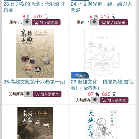
23.
日與夜的循環：覺觀修持
24.
水晶與光道：經、續與大
精要
圓滿
9
270
9
315
庫存：3
庫存：1
滿額折
25.
高雄文獻第十六卷第一期
26.
健雄文化：積健為雄(書院
卷)（簡體書）
87
825
無庫存
無庫存