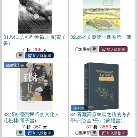
31.
明日與那些幽微之時(電子
32.
高雄文獻第十四卷第一期
書)
7
266
無庫存
書紐電子書
滿額折
33.
深耕臺灣民俗的文化人：
34.
青藏高原絲綢之路的考古
莊松林(電子書)
學研究(全2冊)（簡體書）
7
350
87
3550
無庫存