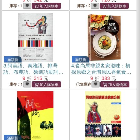
庫存：1
庫存：2
滿額折
滿額折
3.
阿美語、泰雅語、排灣
4.
食尚馬非親炙家滋味：初
語、布農語、魯凱語動詞變
探原鄉之台灣原民香氣食材
化20+
9
315
跨界歐陸文創饗宴
9
383
庫存：1
無庫存
滿額折