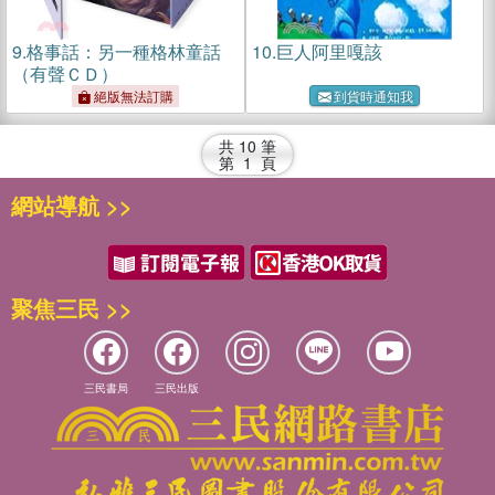
9.
格事話：另一種格林童話
10.
巨人阿里嘎該
（有聲ＣＤ）
絕版無法訂購
到貨時通知我
共
10
筆
第
1
頁
網站導航 >>
聚焦三民 >>
三民書局
三民出版