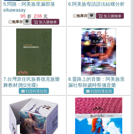
5.
問路：阿美族里漏部落
6.
阿美族母語語法結構分析
sikawasay
95
238
無庫存
無庫存
7.
台灣原住民族賽德克族樂
8.
靈路上的音樂：阿美族里
舞教材(附2光碟)
漏社祭師歲時祭儀音樂
到貨時通知我
到貨時通知我