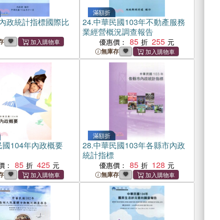
滿額折
5 內政統計指標國際比
24.
中華民國103年不動產服務
業經營概況調查報告
85
255
存
優惠價：
無庫存
滿額折
國104年內政概要
28.
中華民國103年各縣市內政
統計指標
85
425
85
128
價：
優惠價：
存
無庫存