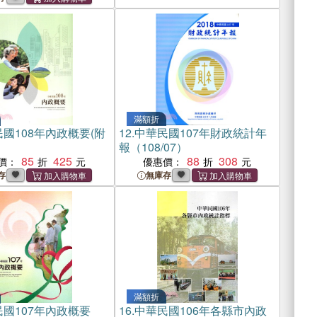
滿額折
國108年內政概要(附
12.
中華民國107年財政統計年
報（108/07）
85
425
88
308
價：
優惠價：
存
無庫存
滿額折
國107年內政概要
16.
中華民國106年各縣市內政