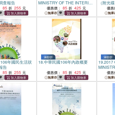
調查報告
MINISTRY OF THE INTERIOR
（附光碟
85
255
REPUBLIC OF CHINA
85
425
：
優惠價：
優惠
（TAIWAN）（附光碟）
無庫存
無庫
滿額折
滿額折
106年國民生活狀
18.
中華民國106年內政概要
19.
2017
報告
MINISTR
85
255
85
425
REPUBL
：
優惠價：
優惠
無庫存
無庫