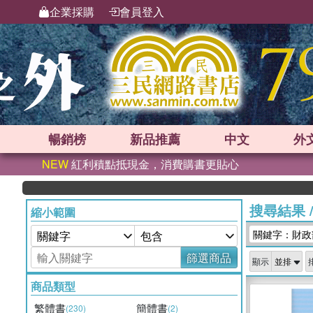
企業採購
會員登入
暢銷榜
新品
推薦
中文
外
NEW
紅利積點抵現金，消費購書更貼心
搜尋結果
縮小範圍
關鍵字：財政
篩選商品
顯示
商品類型
繁體書
簡體書
(230)
(2)