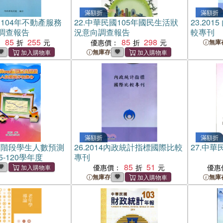
滿額折
滿額折
104年不動產服務
22.
中華民國105年國民生活狀
23.
201
調查報告
況意向調查報告
較專刊
85
255
85
298
：
優惠價：
無庫
無庫存
滿額折
滿額折
育階段學生人數預測
26.
2014內政統計指標國際比較
27.
中華民
5-120學年度
專刊
85
51
優惠價：
優惠
無庫存
無庫