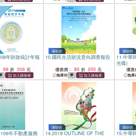
滿額折
滿額折
108年財政統計年報
10.
國民生活狀況意向調查報告
11.
中華民
光碟)
88
308
85
255
：
優惠價：
優惠
無庫存
無庫
滿額折
滿額折
106年不動產服務
14.
2018 OUTLINE OF THE
15.
中華民