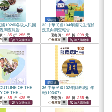
滿額折
國102年各級人民團
32.
中華民國104年國民生活狀
況調查報告
況意向調查報告
85
255
85
298
價：
優惠價：
存
無庫存
滿額折
 OUTLINE OF THE
36.
中華民國102年財政統計年
Y OF THE
報(103/07)
IOR(中華民國103年內政
85
425
85
255
價：
優惠價：
版)
存
無庫存