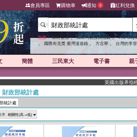
會員專區
購物車
通知
紅利兌換
5
、
、
熱搜：
東野圭吾
高希均教授回憶錄
The Odys
、
、
、
國際布克獎 臺灣漫遊錄
方念華
台灣的李登
文
簡體
三民東大
電子書
親
英國出版界指標大獎肯定！A
/
財政部統計處
部統計處
排序