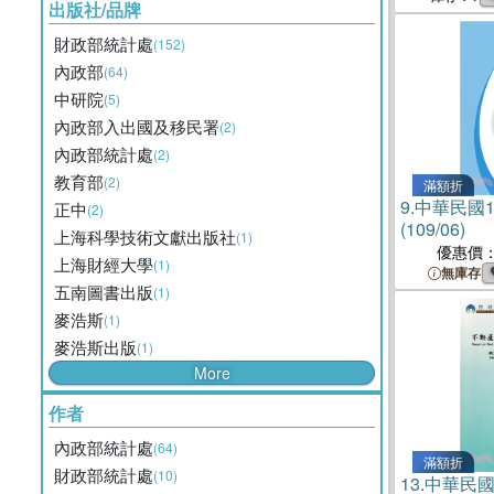
出版社/品牌
財政部統計處
(152)
內政部
(64)
中研院
(5)
內政部入出國及移民署
(2)
內政部統計處
(2)
教育部
(2)
滿額折
9.
中華民國
正中
(2)
(109/06)
上海科學技術文獻出版社
(1)
優惠價
上海財經大學
(1)
無庫存
五南圖書出版
(1)
麥浩斯
(1)
麥浩斯出版
(1)
More
作者
內政部統計處
(64)
滿額折
財政部統計處
(10)
13.
中華民國