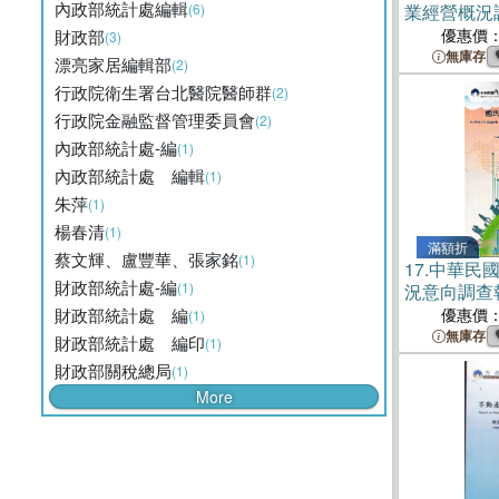
內政部統計處編輯
(6)
業經營概況
優惠價
財政部
(3)
無庫存
漂亮家居編輯部
(2)
行政院衛生署台北醫院醫師群
(2)
行政院金融監督管理委員會
(2)
內政部統計處-編
(1)
內政部統計處 編輯
(1)
朱萍
(1)
楊春清
(1)
滿額折
蔡文輝、盧豐華、張家銘
(1)
17.
中華民國
財政部統計處-編
(1)
況意向調查
財政部統計處 編
優惠價
(1)
無庫存
財政部統計處 編印
(1)
財政部關稅總局
(1)
More