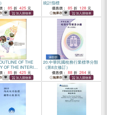
）
統計指標
85
425
85
128
價：
優惠價：
存
無庫存
滿額折
 OUTLINE OF THE
20.
中華民國稅務行業標準分類
Y OF THE INTERIOR
（第8次修訂）
IC OF CHINA
85
425
88
264
價：
優惠價：
存
無庫存