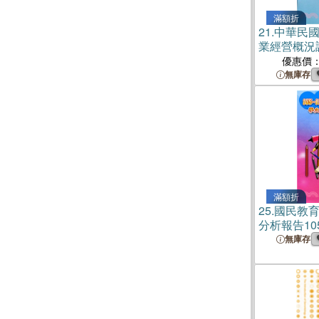
滿額折
21.
中華民國
業經營概況
優惠價
無庫存
滿額折
25.
國民教
分析報告10
無庫存