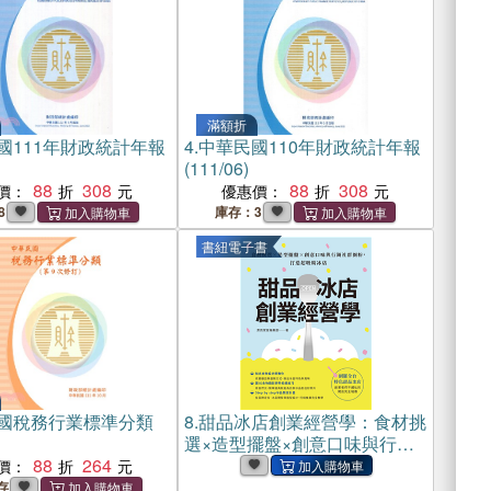
滿額折
國111年財政統計年報
4.
中華民國110年財政統計年報
(111/06)
88
308
88
308
價：
優惠價：
8
庫存：3
書紐電子書
國稅務行業標準分類
8.
甜品冰店創業經營學：食材挑
選×造型擺盤×創意口味與行銷
88
264
社群圈粉，打造超吸睛冰店(電
價：
子書)
存