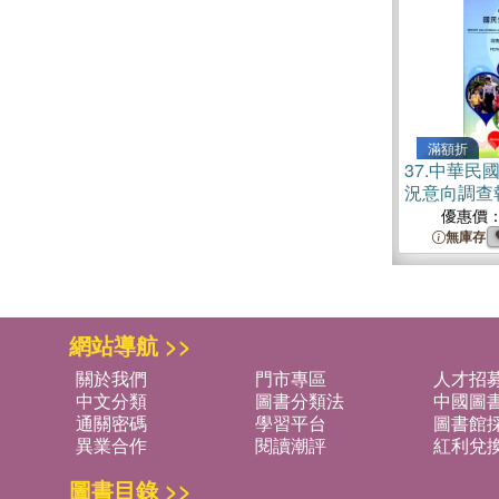
滿額折
37.
中華民國
況意向調查
優惠價
無庫存
網站導航 >>
關於我們
門市專區
人才招
中文分類
圖書分類法
中國圖
通關密碼
學習平台
圖書館採
異業合作
閱讀潮評
紅利兌
圖書目錄 >>