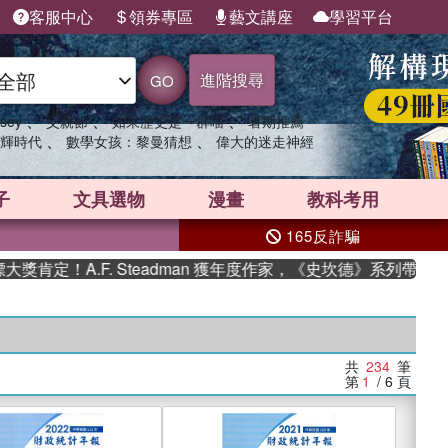
客服中心
領券專區
藝文講座
學習平台
進階搜尋
GO
、
、
、
sey
父親節
如果歷史是一群喵
暑期推薦
、
、
輝時代
數學女孩：黎曼猜想
偉大的迷走神經
子
文具選物
漫畫
教科考用
165反詐騙
.F. Steadman 獲年度作家，《史坎德》系列帶你踏上熱血奇
共
234
筆
第
1
/ 6
頁