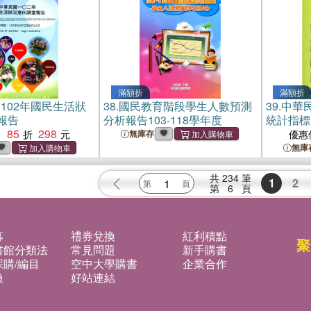
滿額折
滿額折
102年國民生活狀
38.
國民教育階段學生人數預測
39.
中華民
報告
分析報告103-118學年度
統計指標
85
298
：
無庫存
優惠
無庫
共
234
筆
1
2
第
6
頁
募
禮券兌換
紅利積點
聚
書館分類法
常見問題
新手購書
購/編目
空中大學購書
企業合作
換
好站連結