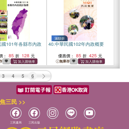
滿額折
國101年各縣市內政
40.
中華民國102年內政概要
85
128
85
425
價：
優惠價：
存
無庫存
3
4
5
6
焦三民 >>
三民書局
三民出版