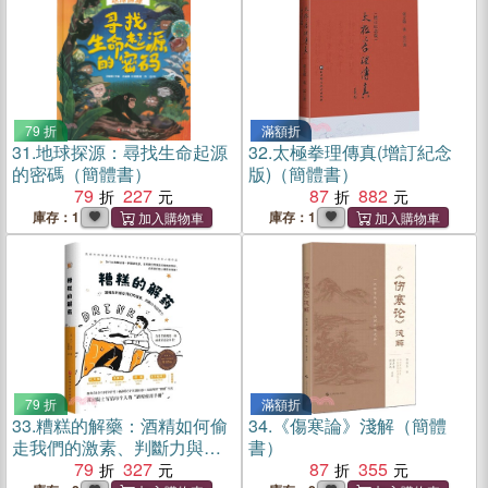
79 折
滿額折
31.
地球探源：尋找生命起源
32.
太極拳理傳真(增訂紀念
的密碼（簡體書）
版)（簡體書）
79
227
87
882
庫存：1
庫存：1
79 折
滿額折
33.
糟糕的解藥：酒精如何偷
34.
《傷寒論》淺解（簡體
走我們的激素、判斷力與自
書）
控力（簡體書）
79
327
87
355