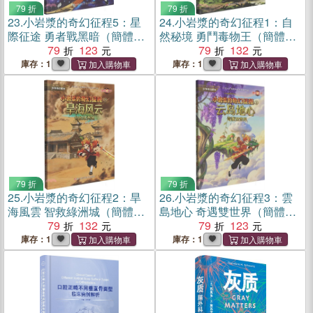
79 折
79 折
23.
小岩漿的奇幻征程5：星
24.
小岩漿的奇幻征程1：自
際征途 勇者戰黑暗（簡體
然秘境 勇鬥毒物王（簡體
書）
79
123
書）
79
132
庫存：1
庫存：1
79 折
79 折
25.
小岩漿的奇幻征程2：旱
26.
小岩漿的奇幻征程3：雲
海風雲 智救綠洲城（簡體
島地心 奇遇雙世界（簡體
書）
79
132
書）
79
123
庫存：1
庫存：1