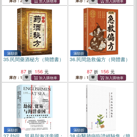
庫存：2
庫存：2
滿額折
滿額折
35.
民間藥酒秘方（簡體書）
36.
民間急救偏方（簡體書）
87
156
87
156
庫存：1
庫存：1
滿額折
滿額折
37.
劫掠、貿易與海洋帝國：
38.
中醫肺病臨證經驗集（簡