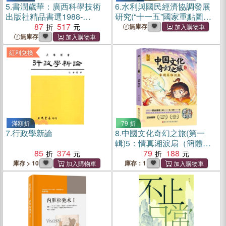
5.
書潤歲華：廣西科學技術
6.
水利與國民經濟協調發展
出版社精品書選1988-
研究(“十一五”國家重點圖書
2018（簡體書）
87
517
出版規劃專案 國家科學技術
無庫存
學術著作出版基金資助專案)
無庫存
（簡體書）
紅利兌換
滿額折
79 折
7.
行政學新論
8.
中國文化奇幻之旅(第一
輯)5：情真湘淚扇（簡體
85
374
書）
79
188
庫存 > 10
庫存：1