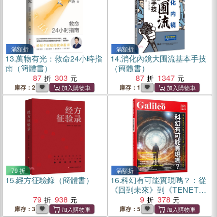
滿額折
滿額折
13.
萬物有光：救命24小時指
14.
消化內鏡大圃流基本手技
南（簡體書）
（簡體書）
87
303
87
1347
庫存：2
庫存：1
79 折
滿額折
15.
經方征驗錄（簡體書）
16.
科幻有可能實現嗎？：從
《回到未來》到《TENET天
79
938
能》，探討科幻技術的實現
9
378
與挑戰
庫存：3
庫存：5