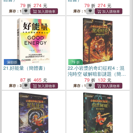
79
274
79
274
庫存：1
庫存：1
滿額折
79 折
21.
好能量（簡體書）
22.
小岩漿的奇幻征程4：混
沌時空 破解暗影謎題（簡體
87
465
書）
79
132
庫存：3
庫存：1