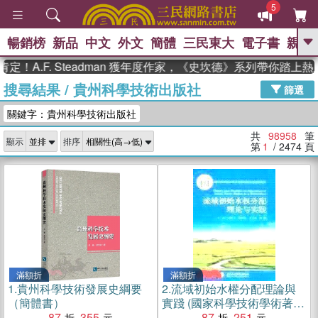
5
暢銷榜
新品
中文
外文
簡體
三民東大
電子書
親子
GO
F. Steadman 獲年度作家，《史坎德》系列帶你踏上熱血奇幻
搜尋結果
/
貴州科學技術出版社
、
熱搜：
東野圭吾
高希均教授回憶錄
篩選
、
、
、
The Odyssey
父親節
如果歷
關鍵字：貴州科學技術出版社
、
、
史是一群喵
暑期推薦
國際布克
、
、
獎 臺灣漫遊錄
方念華
台灣的李
共
98958
筆
顯示
排序
、
、
登輝時代
數學女孩：黎曼猜想
第
1
/ 2474
頁
偉大的迷走神經
滿額折
滿額折
1.
貴州科學技術發展史綱要
2.
流域初始水權分配理論與
（簡體書）
實踐 (國家科學技術學術著作
87
355
出版基金資助項目)（簡體
87
251