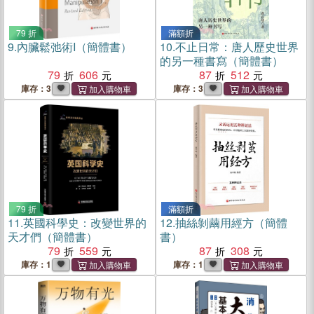
79 折
滿額折
9.
內臟鬆弛術I（簡體書）
10.
不止日常：唐人歷史世界
的另一種書寫（簡體書）
79
606
87
512
庫存：3
庫存：3
79 折
滿額折
11.
英國科學史：改變世界的
12.
抽絲剝繭用經方（簡體
天才們（簡體書）
書）
79
559
87
308
庫存：1
庫存：1