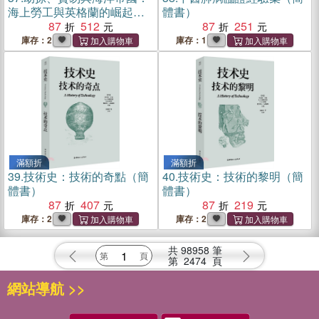
海上勞工與英格蘭的崛起
體書）
(1570-1630)（簡體書）
87
512
87
251
庫存：2
庫存：1
滿額折
滿額折
39.
技術史：技術的奇點（簡
40.
技術史：技術的黎明（簡
體書）
體書）
87
407
87
219
庫存：2
庫存：2
共
98958
筆
第
2474
頁
網站導航 >>