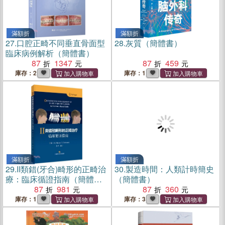
滿額折
滿額折
27.
口腔正畸不同垂直骨面型
28.
灰質（簡體書）
臨床病例解析（簡體書）
87
1347
87
459
庫存：2
庫存：1
滿額折
滿額折
29.
II類錯(牙合)畸形的正畸治
30.
製造時間：人類計時簡史
療：臨床循證指南（簡體
（簡體書）
書）
87
981
87
360
庫存：1
庫存：3