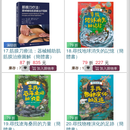
滿額折
79 折
17.
筋膜刀療法：器械輔助肌
18.
尋找地球消失的記憶（簡
筋膜治療圖解（簡體書）
體書）
87
835
79
227
庫存：7
庫存：1
79 折
79 折
19.
尋找滄海桑田的力量（簡
20.
尋找物種演化的足跡（簡
體書）
體書）