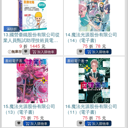
滿額折
13.
國營臺鐵股份有限公司從
14.
魔法光源股份有限公司
業人員甄試助理技術員電務/
（14）(電子書)
電力課文版套書（共三冊）
9
1445
75
78
無庫存
書紐電子書
書紐電子書
15.
魔法光源股份有限公司
16.
魔法光源股份有限公司
（13）(電子書)
（11）(電子書)
75
75
75
75