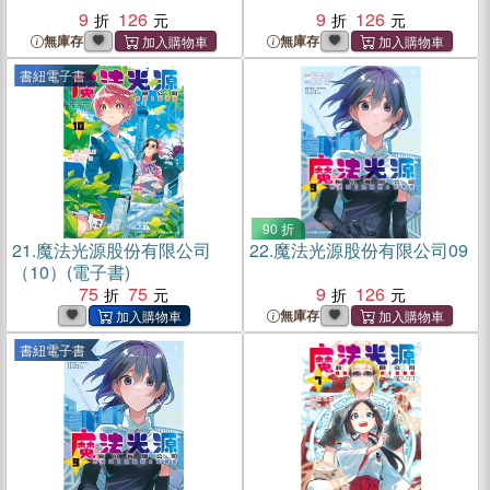
9
126
9
126
無庫存
無庫存
書紐電子書
90 折
21.
魔法光源股份有限公司
22.
魔法光源股份有限公司09
（10）(電子書)
75
75
9
126
無庫存
書紐電子書