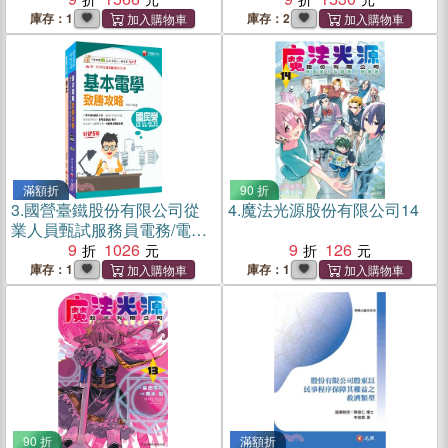
庫存：1
庫存：2
滿額折
90 折
3.
國營臺鐵股份有限公司從
4.
魔法光源股份有限公司14
業人員甄試服務員電務/電力/
電機課文版套書（共二冊）
9
1026
9
126
庫存：1
庫存：1
90 折
滿額折