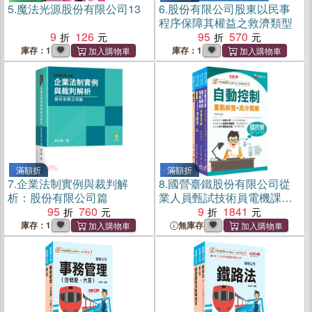
5.
魔法光源股份有限公司13
6.
股份有限公司股東以民事
程序保障其權益之救濟類型
9
126
95
570
庫存：1
庫存：1
滿額折
滿額折
7.
企業法制實例與裁判解
8.
國營臺鐵股份有限公司從
析：股份有限公司篇
業人員甄試技術員電機課文
95
760
版套書（共四冊）
9
1841
庫存：1
無庫存