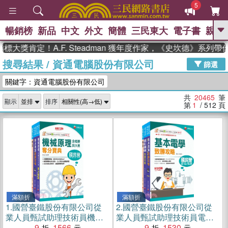
5
暢銷榜
新品
中文
外文
簡體
三民東大
電子書
親子
GO
定！A.F. Steadman 獲年度作家，《史坎德》系列帶你踏上
搜尋結果
/
資通電腦股份有限公司
、
、
熱搜：
東野圭吾
The Odyssey
篩選
、
、
父親節
如果歷史是一群喵
暑期
關鍵字：資通電腦股份有限公司
、
、
推薦
國際布克獎 臺灣漫遊錄
方
、
、
念華
台灣的李登輝時代
數學女
共
20465
筆
顯示
排序
、
孩：黎曼猜想
偉大的迷走神經
第
1
/ 512
頁
滿額折
滿額折
1.
國營臺鐵股份有限公司從
2.
國營臺鐵股份有限公司從
業人員甄試助理技術員機械
業人員甄試助理技術員電機
課文版套書（共三冊）
9
1566
課文版套書（三冊）
9
1530