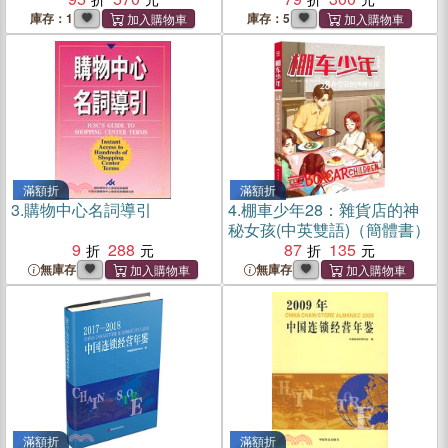
庫存：1
庫存：5
滿額折
滿額折
3.
購物中心名詞導引
4.
棚車少年28：雜貨店的神
秘女孩(中英雙語)（簡體書）
9
288
87
135
無庫存
無庫存
滿額折
滿額折