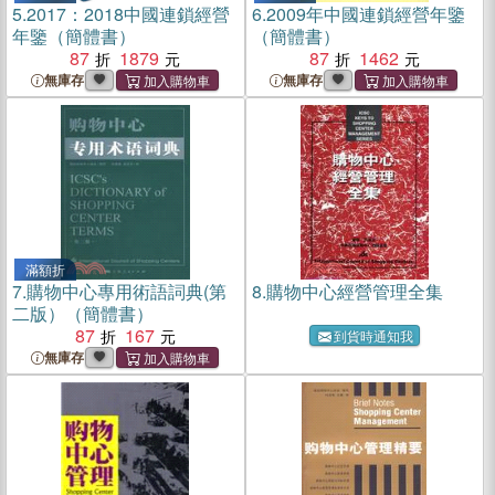
5.
2017：2018中國連鎖經營
6.
2009年中國連鎖經營年鑒
年鑒（簡體書）
（簡體書）
87
1879
87
1462
無庫存
無庫存
滿額折
7.
購物中心專用術語詞典(第
8.
購物中心經營管理全集
二版）（簡體書）
87
167
到貨時通知我
無庫存