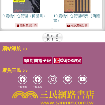
9.
購物中心管理（簡體書）
10.
購物中心管理精要（簡體
書）
絕版無法訂購
絕版無法訂購
共
10
筆
第
1
頁
網站導航 >>
聚焦三民 >>
三民書局
三民出版