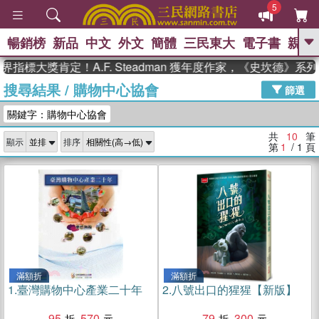
5
暢銷榜
新品
中文
外文
簡體
三民東大
電子書
親子
GO
指標大獎肯定！A.F. Steadman 獲年度作家，《史坎德》系
搜尋結果
/
購物中心協會
、
熱搜：
東野圭吾
高希均教授回憶錄
篩選
、
、
、
The Odyssey
父親節
如果歷
關鍵字：購物中心協會
、
、
史是一群喵
暑期推薦
國際布克
、
、
獎 臺灣漫遊錄
方念華
台灣的李
共
10
筆
顯示
排序
、
、
登輝時代
數學女孩：黎曼猜想
第
1
/ 1
頁
偉大的迷走神經
滿額折
滿額折
1.
臺灣購物中心產業二十年
2.
八號出口的猩猩【新版】
95
570
79
300